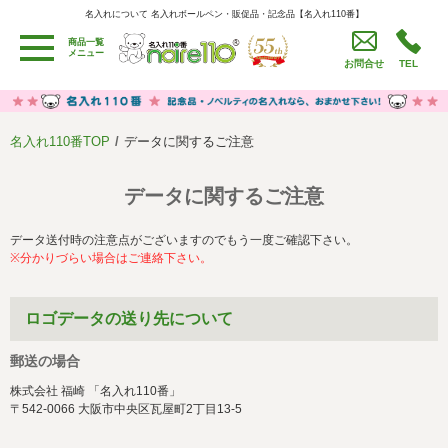
名入れについて 名入れボールペン・販促品・記念品【名入れ110番】
名入れについて 名入れボールペン・販促品・記念品【名入れ110番】
商品一覧
用途別カテゴリ
メニュー
お問合せ
TEL
卒園・卒業記念品
労働組合・設立記念・周年記念
季節商品（春・夏）
季節商品（秋・冬）
名入れ110番TOP
データに関するご注意
うちわ・扇子・ファン
イベント・パーティーグッズ
カレンダー
食品・お菓子
データに関するご注意
値段別
セール品グッズ
データ送付時の注意点がございますのでもう一度ご確認下さい。
※分かりづらい場合はご連絡下さい。
ご利用ガイド
名入れについて
社会貢献活動
特定商取引法に基づく表記
ロゴデータの送り先について
著作権と推奨環境について
プライバシーポリシー
郵送の場合
株式会社 福崎 「名入れ110番」
よくある質問
採用情報
〒542-0066 大阪市中央区瓦屋町2丁目13-5