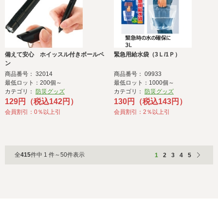
備えて安心 ホイッスル付きボールペ
緊急用給水袋（3Ｌ/1Ｐ）
ン
商品番号： 32014
商品番号： 09933
最低ロット：200個～
最低ロット：1000個～
カテゴリ：
防災グッズ
カテゴリ：
防災グッズ
129円（税込142円）
130円（税込143円）
会員割引：0％以上引
会員割引：2％以上引
全
415
件中 1 件～50件表示
1
2
3
4
5