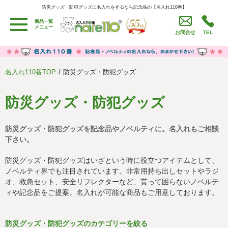
防災グッズ・防犯グッズに名入れをするなら記念品の【名入れ110番】
防災グッズ・防犯グッズに名入れをするなら記念品の【名入れ110番】
商品一覧
用途別カテゴリ
メニュー
お問合せ
TEL
卒園・卒業記念品
労働組合・設立記念・周年記念
季節商品（春・夏）
季節商品（秋・冬）
名入れ110番TOP
防災グッズ・防犯グッズ
うちわ・扇子・ファン
イベント・パーティーグッズ
カレンダー
食品・お菓子
防災グッズ・防犯グッズ
値段別
セール品グッズ
防災グッズ・防犯グッズを記念品やノベルティに。名入れもご相談
ご利用ガイド
名入れについて
下さい。
社会貢献活動
特定商取引法に基づく表記
防災グッズ・防犯グッズはいざという時に役立つアイテムとして、
ノベルティ界でも注目されています。非常用持ち出しセットやラジ
著作権と推奨環境について
プライバシーポリシー
オ、救急セット、安全リフレクターなど、貰って困らないノベルテ
ィや記念品をご提案。名入れが可能な商品もご用意しております。
よくある質問
採用情報
防災グッズ・防犯グッズのカテゴリーを絞る