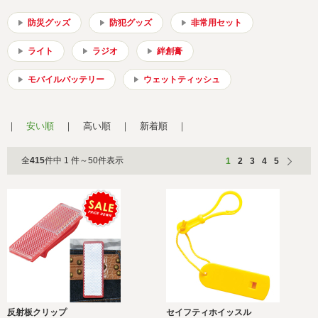
会社概要
サイトマップ
防災グッズ
防犯グッズ
非常用セット
ライト
ラジオ
絆創膏
モバイルバッテリー
ウェットティッシュ
安い順
高い順
新着順
全
415
件中 1 件～50件表示
1
2
3
4
5
反射板クリップ
セイフティホイッスル