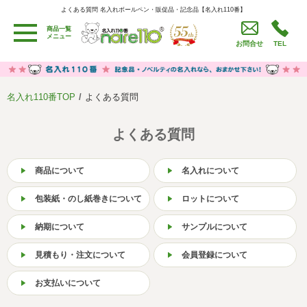
よくある質問 名入れボールペン・販促品・記念品【名入れ110番】
よくある質問 名入れボールペン・販促品・記念品【名入れ110番】
商品一覧
用途別カテゴリ
メニュー
お問合せ
TEL
卒園・卒業記念品
労働組合・設立記念・周年記念
季節商品（春・夏）
季節商品（秋・冬）
名入れ110番TOP
よくある質問
うちわ・扇子・ファン
イベント・パーティーグッズ
カレンダー
食品・お菓子
よくある質問
値段別
セール品グッズ
商品について
名入れについて
ご利用ガイド
名入れについて
包装紙・のし紙巻きについて
ロットについて
社会貢献活動
特定商取引法に基づく表記
納期について
サンプルについて
著作権と推奨環境について
プライバシーポリシー
見積もり・注文について
会員登録について
よくある質問
採用情報
お支払いについて