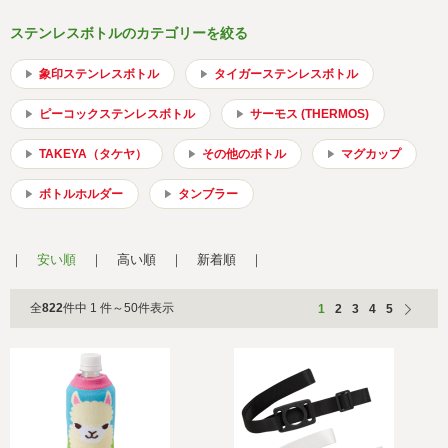
会社概要
サイトマップ
ステンレスボトルのカテゴリーを絞る
象印ステンレスボトル
タイガーステンレスボトル
ピーコックステンレスボトル
サーモス (THERMOS)
TAKEYA（タケヤ）
その他のボトル
マグカップ
ボトルホルダー
タンブラー
安い順
高い順
新着順
全
822
件中 1 件～50件表示
1
2
3
4
5