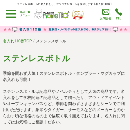
ステンレスボトルに名入れをし、オリジナルボトルを作成します【名入れ110番】
ステンレスボトルに名入れをし、オリジナルボトルを作成します【名入れ110番】
商品一覧
用途別カテゴリ
メニュー
お問合せ
TEL
卒園・卒業記念品
労働組合・設立記念・周年記念
季節商品（春・夏）
季節商品（秋・冬）
名入れ110番TOP
ステンレスボトル
うちわ・扇子・ファン
イベント・パーティーグッズ
カレンダー
食品・お菓子
ステンレスボトル
値段別
セール品グッズ
季節を問わず人気！ステンレスボトル・タンブラー・マグカップに
ご利用ガイド
名入れについて
名入れも可能！
社会貢献活動
特定商取引法に基づく表記
ステンレスボトルは記念品やノベルティとして人気の商品です。名
入れをして学校関連の記念品として贈ったり、アウトドアイベント
著作権と推奨環境について
プライバシーポリシー
やオープンキャンパスなど、季節を問わずさまざまなシーンでご利
用いただけます。象印やタイガー、サーモスなどのメーカーものか
らお手頃な価格のものまで幅広く取り揃えております。名入れに関
よくある質問
採用情報
してはお気軽にご相談ください。