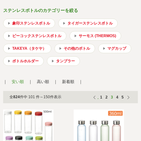
会社概要
サイトマップ
ステンレスボトルのカテゴリーを絞る
象印ステンレスボトル
タイガーステンレスボトル
ピーコックステンレスボトル
サーモス (THERMOS)
TAKEYA（タケヤ）
その他のボトル
マグカップ
ボトルホルダー
タンブラー
安い順
高い順
新着順
全
824
件中 101 件～150件表示
1
2
3
4
5