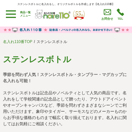
ステンレスボトルに名入れをし、オリジナルボトルを作成します【名入れ110番】
ステンレスボトルに名入れをし、オリジナルボトルを作成します【名入れ110番】
商品一覧
用途別カテゴリ
メニュー
お問合せ
TEL
卒園・卒業記念品
労働組合・設立記念・周年記念
季節商品（春・夏）
季節商品（秋・冬）
名入れ110番TOP
ステンレスボトル
うちわ・扇子・ファン
イベント・パーティーグッズ
カレンダー
食品・お菓子
ステンレスボトル
値段別
セール品グッズ
季節を問わず人気！ステンレスボトル・タンブラー・マグカップに
ご利用ガイド
名入れについて
名入れも可能！
社会貢献活動
特定商取引法に基づく表記
ステンレスボトルは記念品やノベルティとして人気の商品です。名
入れをして学校関連の記念品として贈ったり、アウトドアイベント
著作権と推奨環境について
プライバシーポリシー
やオープンキャンパスなど、季節を問わずさまざまなシーンでご利
用いただけます。象印やタイガー、サーモスなどのメーカーものか
らお手頃な価格のものまで幅広く取り揃えております。名入れに関
よくある質問
採用情報
してはお気軽にご相談ください。