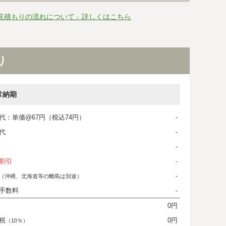
見積もりの流れについて」詳しくはこちら
り
常納期
代：単価@67円（税込74円）
-
代
-
-
割引
-
-
（沖縄、北海道等の離島は別途）
手数料
-
0円
税
0円
（10％）