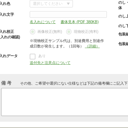
のし
入れ色
体
入れ文字
のし
名入れについて
書体見本 (PDF 380KB)
のし
入れ校正
画像校正(無料)
現物校正(有料)
包装
名入れの確認)
※現物校正サンプル代は、別途費用と別途作
包装
成日数が発生します。（1回毎）
（詳細）
入れデータ
あり
送付先と注意点について
備 考
その他、ご希望や選択にない仕様などは下記の備考欄にご記入下