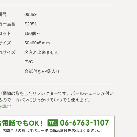
番号
09859
カー品番
S2951
ロット
150個～
サイズ
50×60×5ｍｍ
れサイズ
名入れ出来ません
PVC
台紙付きPP袋入り
い動物の形をしたリフレクターです。ボールチェーンが付い
るので、カバンにひっかけていつでも使えます。
を読む