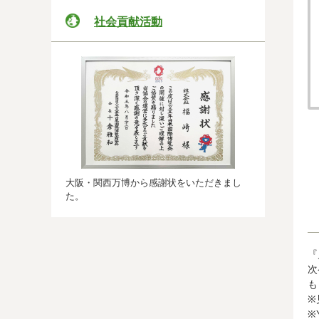
社会貢献活動
大阪・関西万博から感謝状をいただきまし
た。
『
次
も
※
※