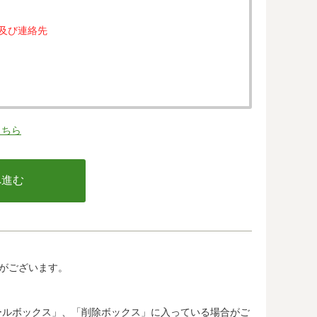
属及び連絡先
。
こちら
の同意なく、第三者に提供することはありません。
行う不正利用検知・防止のために、お客様が利用され
email アドレス、インターネット利用環境に関する
の情報は当該発行会社が所属する国に移転される場合
カード発行会社及び当該会社が所在する国を特定する
して、ご提供することはできません。
がございます。
.jp/)では、各国における個人情報保護制度に関する情報に
惑メールボックス」、「削除ボックス」に入っている場合がご