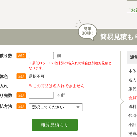
「お
簡易見積も
積り数
個
必須
通
※最低ロット150個未満の名入れの場合は別途お見積と
なります。
本体
体色
選択不可
必須
名入
入れ
※この商品は名入れできません
版代
り先数
ヶ所
必須
会員
払方法
必須
送料
代引
小計
消費