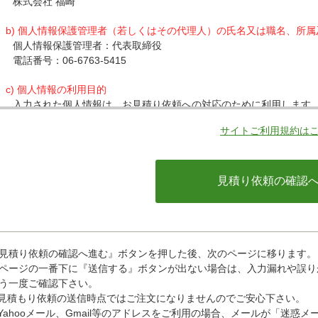
株式会社 福崎
b) 個人情報保護管理者（若しくはその代理人）の氏名又は職名、所
個人情報保護管理者：代表取締役
電話番号：06-6763-5415
c) 個人情報の利用目的
入力された個人情報は、お見積り依頼への対応のために利用します
サイトご利用規約は
d) 個人情報の第三者提供について
下記ならびに法令に基づく場合を除き、取得した個人情報をご本人
・クレジットカード会社への情報提供
当社がお客様から収集した以下の個人情報等は、カード発行会社が
ているカード発行会社へ提供させていただきます。(氏名、電話番号、
情報等)
お客様が利用されているカード発行会社が外国にある場合、これら
があります。当社では、お客様から収集した情報からは、ご利用の
ことができないため、以下の個人情報保護措置に関する情報を把握
見積り依頼の確認へ進む』ボタンを押した後、次のページに移ります。
・提供先が所在する外国の名称
ページの一番下に『送信する』ボタンが出ない場合は、入力漏れや誤り
・当該国の個人情報保護に関する情報
う一度ご確認下さい。
・発行会社の個人情報保護の措置
見積もり依頼の送信時点ではご注文になりませんのでご安心下さい。
なお、個人情報保護委員会のホームページ(https://www.ppc.go
Yahooメール、Gmail等のアドレスをご利用の場合、メールが「迷