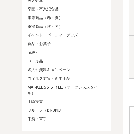
美容健康
卒園・卒業記念品
季節商品（春・夏）
季節商品（秋・冬）
イベント・パーティーグッズ
食品・お菓子
値段別
セール品
名入れ無料キャンペーン
ウィルス対策・衛生用品
MARKLESS STYLE（マークレススタイ
ル）
山崎実業
ブルーノ（BRUNO）
手袋・軍手