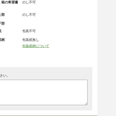
・箱の希望書
のし不可
上部
のし不可
下部
紙
包装不可
紙柄
包装紙無し
包装紙柄について
さい。