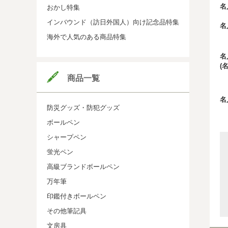
名
おかし特集
インバウンド（訪日外国人）向け記念品特集
名
海外で人気のある商品特集
名
(
商品一覧
名
防災グッズ・防犯グッズ
ボールペン
シャープペン
蛍光ペン
高級ブランドボールペン
万年筆
印鑑付きボールペン
その他筆記具
文房具