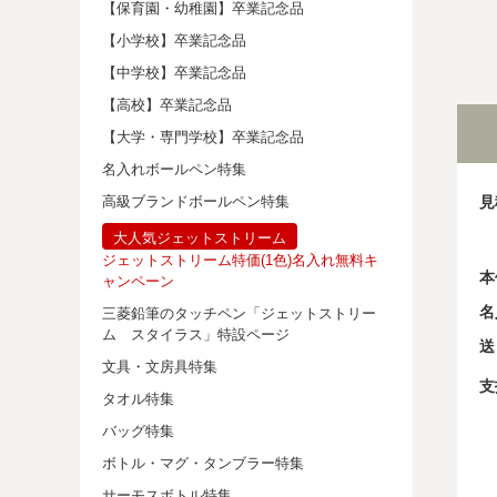
【保育園・幼稚園】卒業記念品
【小学校】卒業記念品
【中学校】卒業記念品
【高校】卒業記念品
【大学・専門学校】卒業記念品
名入れボールペン特集
見
高級ブランドボールペン特集
大人気ジェットストリーム
ジェットストリーム特価(1色)名入れ無料キ
本
ャンペーン
名
三菱鉛筆のタッチペン「ジェットストリー
ム スタイラス」特設ページ
送
文具・文房具特集
支
タオル特集
バッグ特集
ボトル・マグ・タンブラー特集
サーモスボトル特集