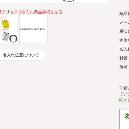
像クリックでさらに商品詳細を見る
商品
メー
最低
本体
名入
名入れ位置について
材質
備考
可愛
てい
続き