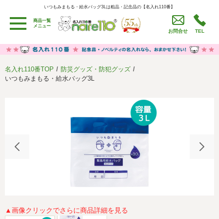
いつもみまもる・給水バッグ3Lは粗品・記念品の【名入れ110番】
いつもみまもる・給水バッグ3Lは粗品・記念品の【名入れ110番】
商品一覧
用途別カテゴリ
メニュー
お問合せ
TEL
卒園・卒業記念品
労働組合・設立記念・周年記念
季節商品（春・夏）
季節商品（秋・冬）
名入れ110番TOP
防災グッズ・防犯グッズ
うちわ・扇子・ファン
イベント・パーティーグッズ
いつもみまもる・給水バッグ3L
カレンダー
食品・お菓子
値段別
セール品グッズ
ご利用ガイド
名入れについて
社会貢献活動
特定商取引法に基づく表記
著作権と推奨環境について
プライバシーポリシー
よくある質問
採用情報
▲画像クリックでさらに商品詳細を見る