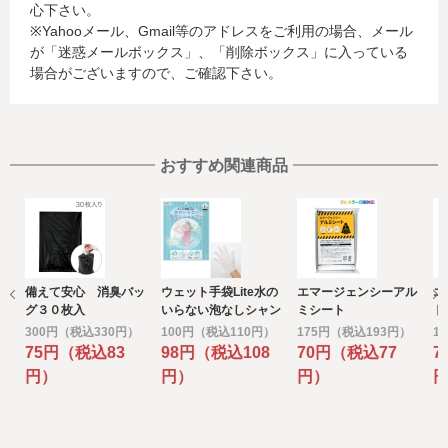
心下さい。
合、これらの情報は当該発行会社が所属する国に移転され
※Yahooメール、Gmail等のアドレスをご利用の場合、メール
る場合があります。当社では、お客様から収集した情報か
が「迷惑メールボックス」、「削除ボックス」に入っている
らは、ご利用のカード発行会社及び当該会社が所在する国
場合がございますので、ご確認下さい。
を特定することができないため、以下の個人情報保護措置
に関する情報を把握して、ご提供することはできません。
・提供先が所在する外国の名称
・当該国の個人情報保護に関する情報
・発行会社の個人情報保護の措置
おすすめ関連商品
なお、個人情報保護委員会のホームページ
(https://www.ppc.go.jp/)では、各国における個人情報保護
制度に関する情報について掲載されています。
お客様が未成年の場合、親権者または後見人の承諾を得た
上で、本サービスを利用するものとします。
備えて安心 消臭バッ
ウェット手袋Lite水の
エマージェンシーアル
エ
e) 個人情報の取扱いの委託について
グ３０枚入
いらない泡なしシャン
ミシート
ト
取得した個人情報の取扱いの全部又は、一部を委託するこ
プー1枚
300円（税込330円）
100円（税込110円）
175円（税込193円）
1
とがあります。
75円（税込83
98円（税込108
70円（税込77
7
その場合には、当社において最善の考慮を行います。
円）
円）
円）
f) 個人情報を与えなかった場合に生じる結果
個人情報を与えることは任意です。個人情報に関する情報