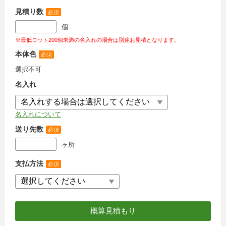
見積り数
必須
個
※最低ロット200個未満の名入れの場合は別途お見積となります。
本体色
必須
選択不可
名入れ
名入れについて
送り先数
必須
ヶ所
支払方法
必須