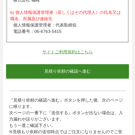
株式会社 福崎
b) 個人情報保護管理者（若しくはその代理人）の氏名又は
職名、所属及び連絡先
個人情報保護管理者：代表取締役
電話番号：06-6763-5415
c) 個人情報の利用目的
入力された個人情報は、お見積り依頼への対応のために利
サイトご利用規約はこちら
用します。
d) 個人情報の第三者提供について
下記ならびに法令に基づく場合を除き、取得した個人情報
をご本人の同意なく、第三者に提供することはありませ
ん。
・クレジットカード会社への情報提供
『見積り依頼の確認へ進む』ボタンを押した後、次のページ
当社がお客様から収集した以下の個人情報等は、カード発
に移ります。
行会社が行う不正利用検知・防止のために、お客様が利用
次ページの一番下に『送信する』ボタンが出ない場合は、入
されているカード発行会社へ提供させていただきます。(氏
力漏れや誤りがございます。
名、電話番号、email アドレス、インターネット利用環境
もう一度ご確認下さい。
に関する情報等)
※見積もり依頼の送信時点ではご注文になりませんのでご安
お客様が利用されているカード発行会社が外国にある場