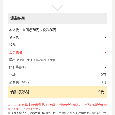
通常納期
本体代：単価@78円（税込86円）
-
名入代
-
版代
-
会員割引
-
送料
-
（沖縄、北海道等の離島は別途）
代引手数料
-
小計
0円
消費税
0円
（10％）
合計(税込)
0円
※こちらは自動計算の概算見積りの為、実際の合計金額より上下する場合が御
座います。ご注意ください。
※代引き決済をご希望のお客様は、稀に手数料が少なく表示される場合がござ