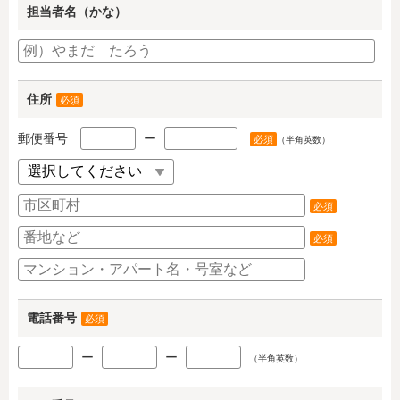
担当者名（かな）
住所
必須
郵便番号
ー
必須
（半角英数）
必須
必須
電話番号
必須
ー
ー
（半角英数）