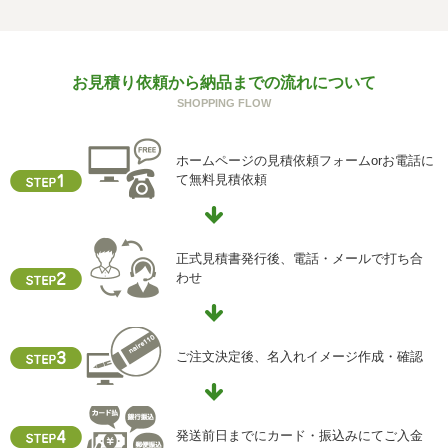
の一部をご提供いただけない場合は、お問い合わせ内容に
回答できない可能性があります。
g) 保有個人データの開示等および問い合わせ窓口について
お見積り依頼から納品までの流れについて
ご本人からの求めにより、当社が保有する保有個人データ
SHOPPING FLOW
に関する開示、利用目的の通知、内容の訂正・追加または
削除、利用停止、消去、第三者提供の停止および第三者提
供記録の開示(以下、開示等という)に応じます。
ホームページの見積依頼フォームorお電話に
開示等に応ずる窓口は、下記「当社の個人情報の取扱いに
て無料見積依頼
関する苦情、相談等の問合せ先」を参照してください。
h) 本人が容易に認識できない方法による個人情報の取得
クッキーやウェブビーコン等を用いるなどして、本人が容
正式見積書発行後、電話・メールで打ち合
易に認識できない方法による個人情報の取得を行っており
わせ
ません。
i) 個人情報保護方針
当社ホームページの個人情報保護方針をご覧下さい
ご注文決定後、名入れイメージ作成・確認
【お問合せ先】
個人情報保護管理責任者
発送前日までにカード・振込みにてご入金
住所 ：大阪市中央区瓦屋町2-13-5