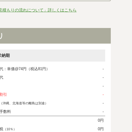
見積もりの流れについて」詳しくはこちら
り
常納期
代：単価@74円（税込81円）
-
代
-
-
割引
-
-
（沖縄、北海道等の離島は別途）
手数料
-
0円
税
0円
（10％）