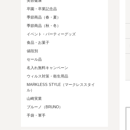
美容健康
卒園・卒業記念品
季節商品（春・夏）
季節商品（秋・冬）
イベント・パーティーグッズ
食品・お菓子
値段別
セール品
名入れ無料キャンペーン
ウィルス対策・衛生用品
MARKLESS STYLE（マークレススタイ
ル）
山崎実業
ブルーノ（BRUNO）
手袋・軍手