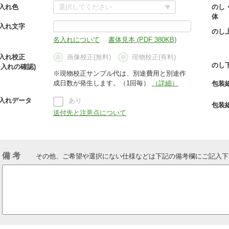
入れ色
のし
体
入れ文字
のし
名入れについて
書体見本 (PDF 380KB)
入れ校正
画像校正(無料)
現物校正(有料)
のし
名入れの確認)
※現物校正サンプル代は、別途費用と別途作
成日数が発生します。（1回毎）
（詳細）
包装
入れデータ
あり
包装
送付先と注意点について
備 考
その他、ご希望や選択にない仕様などは下記の備考欄にご記入下