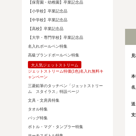
【保育園・幼稚園】卒業記念品
【小学校】卒業記念品
【中学校】卒業記念品
【高校】卒業記念品
【大学・専門学校】卒業記念品
名入れボールペン特集
高級ブランドボールペン特集
見
大人気ジェットストリーム
ジェットストリーム特価(1色)名入れ無料キ
本
ャンペーン
三菱鉛筆のタッチペン「ジェットストリー
名
ム スタイラス」特設ページ
文具・文房具特集
送
タオル特集
支
バッグ特集
ボトル・マグ・タンブラー特集
サーモスボトル特集