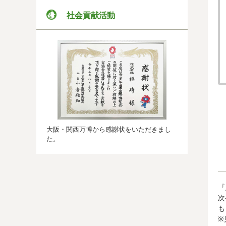
社会貢献活動
大阪・関西万博から感謝状をいただきまし
た。
『
次
も
※