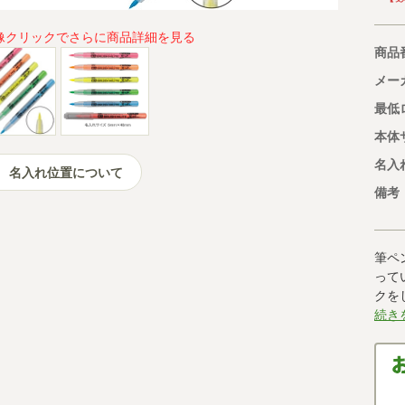
像クリックでさらに商品詳細を見る
商品
メー
最低
本体
名入
名入れ位置について
備考
筆ペ
って
クを
続き