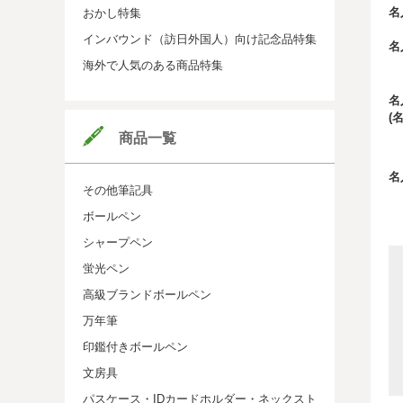
名
おかし特集
インバウンド（訪日外国人）向け記念品特集
名
海外で人気のある商品特集
名
(
商品一覧
名
その他筆記具
ボールペン
シャープペン
蛍光ペン
高級ブランドボールペン
万年筆
印鑑付きボールペン
文房具
パスケース・IDカードホルダー・ネックスト