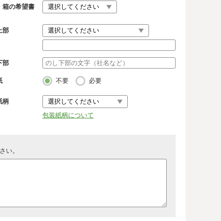
・箱の希望書
上部
下部
紙
不要
必要
紙柄
包装紙柄について
さい。