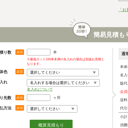
「お
簡易見積も
積り数
本
必須
通
※最低ロット100本未満の名入れの場合は別途お見積と
なります。
本体
体色
必須
名入
入れ
版代
名入れについて
会員
り先数
ヶ所
必須
送料
払方法
必須
代引
小計
消費