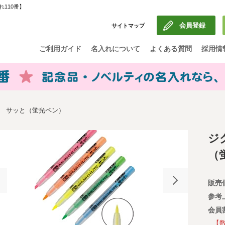
110番】
会員登録
サイトマップ
ご利用ガイド
名入れについて
よくある質問
採用情
 サッと（蛍光ペン）
ジ
（
販売
参考
会員
【