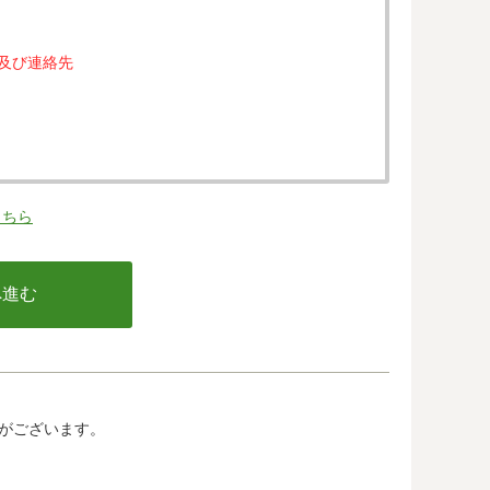
属及び連絡先
。
こちら
の同意なく、第三者に提供することはありません。
行う不正利用検知・防止のために、お客様が利用され
email アドレス、インターネット利用環境に関する
の情報は当該発行会社が所属する国に移転される場合
カード発行会社及び当該会社が所在する国を特定する
して、ご提供することはできません。
がございます。