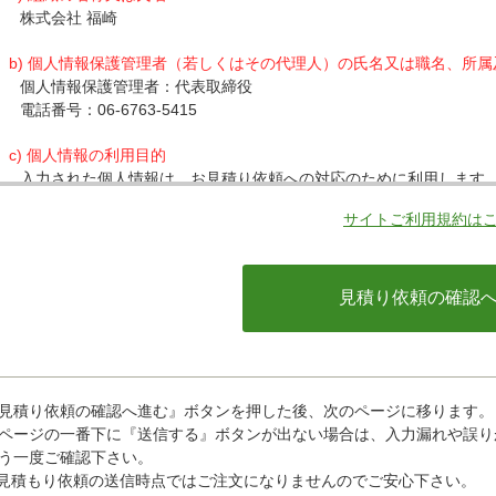
株式会社 福崎
b) 個人情報保護管理者（若しくはその代理人）の氏名又は職名、所
個人情報保護管理者：代表取締役
電話番号：06-6763-5415
c) 個人情報の利用目的
入力された個人情報は、お見積り依頼への対応のために利用します
サイトご利用規約は
d) 個人情報の第三者提供について
下記ならびに法令に基づく場合を除き、取得した個人情報をご本人
・クレジットカード会社への情報提供
当社がお客様から収集した以下の個人情報等は、カード発行会社が
ているカード発行会社へ提供させていただきます。(氏名、電話番号、
情報等)
お客様が利用されているカード発行会社が外国にある場合、これら
があります。当社では、お客様から収集した情報からは、ご利用の
ことができないため、以下の個人情報保護措置に関する情報を把握
見積り依頼の確認へ進む』ボタンを押した後、次のページに移ります。
・提供先が所在する外国の名称
ページの一番下に『送信する』ボタンが出ない場合は、入力漏れや誤り
・当該国の個人情報保護に関する情報
う一度ご確認下さい。
・発行会社の個人情報保護の措置
見積もり依頼の送信時点ではご注文になりませんのでご安心下さい。