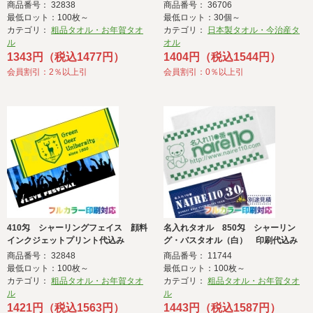
商品番号： 32838
商品番号： 36706
最低ロット：100枚～
最低ロット：30個～
カテゴリ：
粗品タオル・お年賀タオ
カテゴリ：
日本製タオル・今治産タ
ル
オル
1343円（税込1477円）
1404円（税込1544円）
会員割引：2％以上引
会員割引：0％以上引
410匁 シャーリングフェイス 顔料
名入れタオル 850匁 シャーリン
インクジェットプリント代込み
グ・バスタオル（白） 印刷代込み
商品番号： 32848
商品番号： 11744
最低ロット：100枚～
最低ロット：100枚～
カテゴリ：
粗品タオル・お年賀タオ
カテゴリ：
粗品タオル・お年賀タオ
ル
ル
1421円（税込1563円）
1443円（税込1587円）