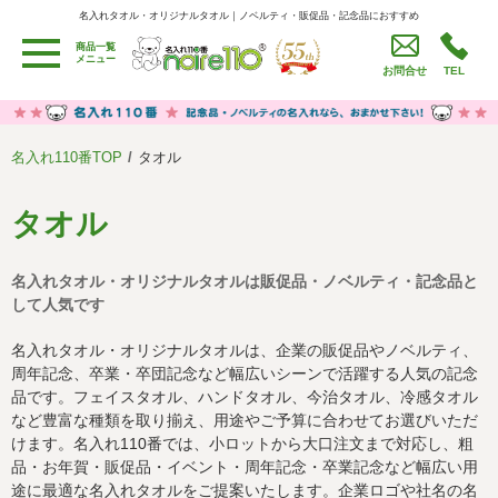
名入れタオル・オリジナルタオル｜ノベルティ・販促品・記念品におすすめ
名入れタオル・オリジナルタオル｜ノベルティ・販促品・記念品におすすめ
商品一覧
用途別カテゴリ
メニュー
お問合せ
TEL
卒園・卒業記念品
労働組合・設立記念・周年記念
季節商品（春・夏）
季節商品（秋・冬）
名入れ110番TOP
タオル
うちわ・扇子・ファン
イベント・パーティーグッズ
カレンダー
食品・お菓子
タオル
値段別
セール品グッズ
名入れタオル・オリジナルタオルは販促品・ノベルティ・記念品と
ご利用ガイド
名入れについて
して人気です
社会貢献活動
特定商取引法に基づく表記
名入れタオル・オリジナルタオルは、企業の販促品やノベルティ、
周年記念、卒業・卒団記念など幅広いシーンで活躍する人気の記念
著作権と推奨環境について
プライバシーポリシー
品です。フェイスタオル、ハンドタオル、今治タオル、冷感タオル
など豊富な種類を取り揃え、用途やご予算に合わせてお選びいただ
けます。名入れ110番では、小ロットから大口注文まで対応し、粗
よくある質問
採用情報
品・お年賀・販促品・イベント・周年記念・卒業記念など幅広い用
途に最適な名入れタオルをご提案いたします。企業ロゴや社名の名