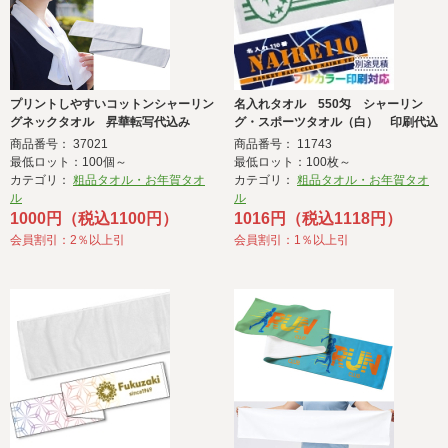
プリントしやすいコットンシャーリン
名入れタオル 550匁 シャーリン
グネックタオル 昇華転写代込み
グ・スポーツタオル（白） 印刷代込
み
商品番号： 37021
商品番号： 11743
最低ロット：100個～
最低ロット：100枚～
カテゴリ：
粗品タオル・お年賀タオ
カテゴリ：
粗品タオル・お年賀タオ
ル
ル
1000円（税込1100円）
1016円（税込1118円）
会員割引：2％以上引
会員割引：1％以上引