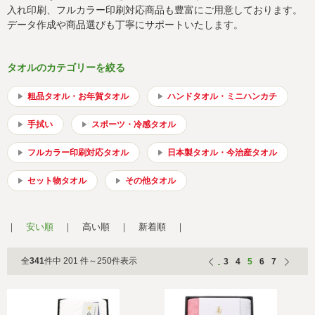
会社概要
サイトマップ
入れ印刷、フルカラー印刷対応商品も豊富にご用意しております。
データ作成や商品選びも丁寧にサポートいたします。
タオルのカテゴリーを絞る
粗品タオル・お年賀タオル
ハンドタオル・ミニハンカチ
手拭い
スポーツ・冷感タオル
フルカラー印刷対応タオル
日本製タオル・今治産タオル
セット物タオル
その他タオル
安い順
高い順
新着順
全
341
件中 201 件～250件表示
3
4
5
6
7