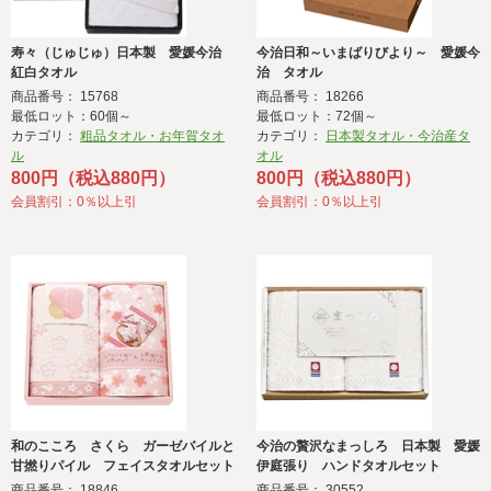
寿々（じゅじゅ）日本製 愛媛今治
今治日和～いまばりびより～ 愛媛今
紅白タオル
治 タオル
商品番号： 15768
商品番号： 18266
最低ロット：60個～
最低ロット：72個～
カテゴリ：
粗品タオル・お年賀タオ
カテゴリ：
日本製タオル・今治産タ
ル
オル
800円（税込880円）
800円（税込880円）
会員割引：0％以上引
会員割引：0％以上引
和のこころ さくら ガーゼバイルと
今治の贅沢なまっしろ 日本製 愛媛
甘撚りパイル フェイスタオルセット
伊庭張り ハンドタオルセット
商品番号： 18846
商品番号： 30552