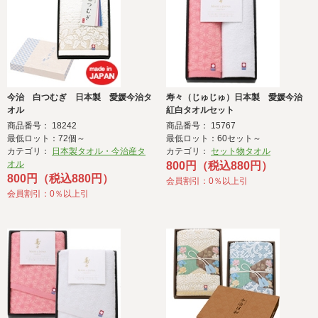
今治 白つむぎ 日本製 愛媛今治タ
寿々（じゅじゅ）日本製 愛媛今治
オル
紅白タオルセット
商品番号： 18242
商品番号： 15767
最低ロット：72個～
最低ロット：60セット～
カテゴリ：
日本製タオル・今治産タ
カテゴリ：
セット物タオル
オル
800円（税込880円）
800円（税込880円）
会員割引：0％以上引
会員割引：0％以上引