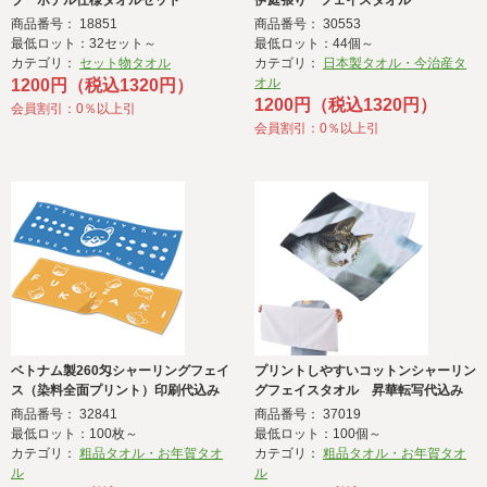
ブ ホテル仕様タオルセット
伊庭張り フェイスタオル
商品番号： 18851
商品番号： 30553
最低ロット：32セット～
最低ロット：44個～
カテゴリ：
セット物タオル
カテゴリ：
日本製タオル・今治産タ
オル
1200円（税込1320円）
1200円（税込1320円）
会員割引：0％以上引
会員割引：0％以上引
ベトナム製260匁シャーリングフェイ
プリントしやすいコットンシャーリン
ス（染料全面プリント）印刷代込み
グフェイスタオル 昇華転写代込み
商品番号： 32841
商品番号： 37019
最低ロット：100枚～
最低ロット：100個～
カテゴリ：
粗品タオル・お年賀タオ
カテゴリ：
粗品タオル・お年賀タオ
ル
ル