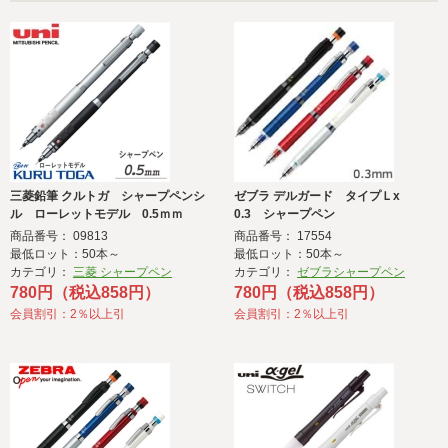
三菱鉛筆 クルトガ シャープペンシ
ゼブラ デルガード タイプＬx
ル ローレットモデル 0.5ｍｍ
0.3 シャープペン
KURUTOGA
商品番号： 09813
商品番号： 17554
最低ロット：50本～
最低ロット：50本～
カテゴリ：
三菱 シャープペン
カテゴリ：
ゼブラシャープペン
780円（税込858円）
780円（税込858円）
会員割引：2％以上引
会員割引：2％以上引