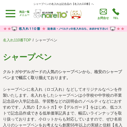
シャープペンの名入れは記念品の【名入れ110番】へ
シャープペンの名入れは記念品の【名入れ110番】へ
商品一覧
用途別カテゴリ
メニュー
お問合せ
TEL
卒園・卒業記念品
労働組合・設立記念・周年記念
季節商品（春・夏）
季節商品（秋・冬）
名入れ110番TOP
シャープペン
うちわ・扇子・ファン
イベント・パーティーグッズ
カレンダー
食品・お菓子
シャープペン
値段別
セール品グッズ
クルトガやデルガードの人気のシャープペンから、格安のシャープ
ご利用ガイド
名入れについて
ペンまで幅広く取り揃えております。
社会貢献活動
特定商取引法に基づく表記
シャープペンに名入れ（ロゴ入れ）などしてオリジナルなペンを作
製いたします。名入れをしたシャープペンは小学校や中学校の卒業
著作権と推奨環境について
プライバシーポリシー
記念品や入学記念品、学習塾などの説明会のノベルティなどにおす
すめです。人気の【クルトガ】や【デルガード】をはじめ、低コス
トで記念品作成できる低単価筆記具まで、幅広いラインナップを取
よくある質問
採用情報
り扱っております。小ロットからも対応していますので、ぜひ名前
入りのシャープペンをお考えなら創業55年以上の実績と信頼【名入