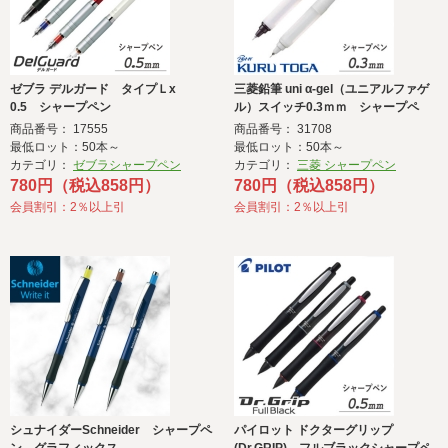
ゼブラ デルガード タイプＬx
三菱鉛筆 uni α-gel（ユニアルファゲ
0.5 シャープペン
ル）スイッチ0.3ｍｍ シャープペ
ン かため
商品番号： 17555
商品番号： 31708
最低ロット：50本～
最低ロット：50本～
カテゴリ：
ゼブラシャープペン
カテゴリ：
三菱 シャープペン
780円（税込858円）
780円（税込858円）
会員割引：2％以上引
会員割引：2％以上引
シュナイダーSchneider シャープペ
パイロット ドクターグリップ