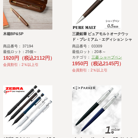
木箱BP&SP
三菱鉛筆 ピュアモルトオークウッ
ド・プレミアム・エディション シャ
ープペン
商品番号： 37194
商品番号： 03309
最低ロット：25個～
最低ロット：20本～
カテゴリ：
三菱 シャープペン
1920円（税込2112円）
1950円（税込2145円）
会員割引：2％以上引
会員割引：2％以上引