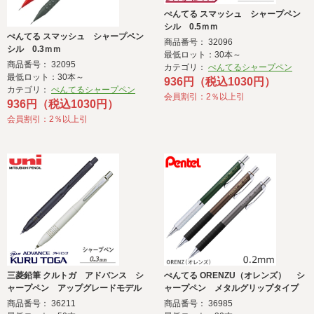
ぺんてる スマッシュ シャープペン
シル 0.5ｍｍ
ぺんてる スマッシュ シャープペン
商品番号： 32096
シル 0.3ｍｍ
最低ロット：30本～
商品番号： 32095
カテゴリ：
ぺんてるシャープペン
最低ロット：30本～
936円（税込1030円）
カテゴリ：
ぺんてるシャープペン
会員割引：2％以上引
936円（税込1030円）
会員割引：2％以上引
三菱鉛筆 クルトガ アドバンス シ
ぺんてる ORENZU（オレンズ） シ
ャープペン アップグレードモデル
ャープペン メタルグリップタイプ
0.3ｍｍ
0.2
商品番号： 36211
商品番号： 36985