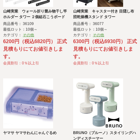
山崎実業 ウォール折り畳み物干し竿
山崎実業 キャスター付き 目隠し布
ホルダー タワー ２個組石こうボード
団乾燥機スタンド タワー
商品番号： 36109
商品番号： 36077
最低ロット：10個～
最低ロット：10個～
カテゴリ：
その他
カテゴリ：
その他
6200円（税込6820円） 正式
6300円（税込6930円） 正式
見積もりにてお値引きしま
見積もりにてお値引きしま
す。
す。
会員割引：0％以上引
会員割引：0％以上引
ヤマサ ヤマサわんにゃんぐるめ
BRUNO（ブルーノ）スタイリングハ
ンディスチーマー