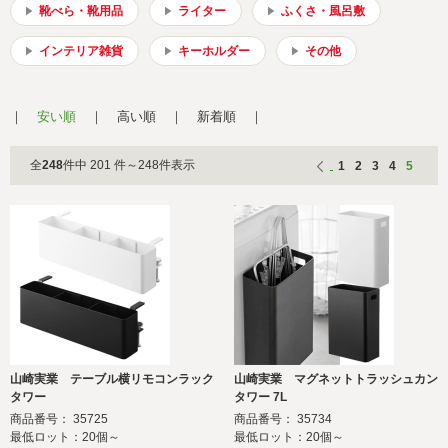
会社概要
サイトマップ
靴べら・靴用品
ライター
ふくさ・風呂敷
インテリア雑貨
キーホルダー
その他
安い順
高い順
新着順
全
248
件中 201 件～248件表示
1
2
3
4
5
山崎実業 テーブル横リモコンラック
山崎実業 マグネットトラッシュカン
タワー
タワー 7L
商品番号： 35725
商品番号： 35734
最低ロット：20個～
最低ロット：20個～