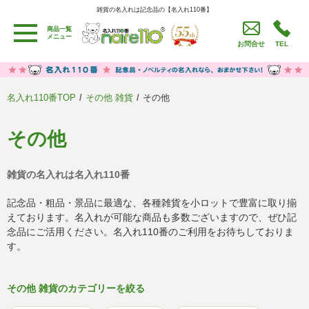
雑貨の名入れは記念品の【名入れ110番】
雑貨の名入れは記念品の【名入れ110番】
商品一覧
用途別カテゴリ
メニュー
お問合せ
TEL
卒園・卒業記念品
労働組合・設立記念・周年記念
季節商品（春・夏）
季節商品（秋・冬）
名入れ110番TOP
その他 雑貨
その他
うちわ・扇子・ファン
イベント・パーティーグッズ
カレンダー
食品・お菓子
その他
値段別
セール品グッズ
雑貨の名入れは名入れ110番
ご利用ガイド
名入れについて
記念品・粗品・景品に最適な、各種雑貨を小ロットで豊富に取り揃
社会貢献活動
特定商取引法に基づく表記
えております。名入れが可能な商品も多数ございますので、ぜひ記
念品にご活用ください。名入れ110番のご利用をお待ちしておりま
著作権と推奨環境について
プライバシーポリシー
す。
よくある質問
採用情報
その他 雑貨のカテゴリーを絞る