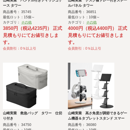
山崎実業 ハンドル付きティッシュケ
山崎実業 デスク横トレー付きスチー
ース タワー
ルパネル タワー
商品番号： 35745
商品番号： 36851
最低ロット：15個～
最低ロット：10個～
カテゴリ：
その他
カテゴリ：
その他
3850円（税込4235円） 正式
4000円（税込4400円） 正式
見積もりにてお値引きしま
見積もりにてお値引きしま
す。
す。
会員割引：0％以上引
会員割引：0％以上引
山崎実業 救急バッグ タワー 仕切
山崎実業 高さ角度が調節できるゲー
り付き
ム機器＆タブレットスタンド スマー
ト
商品番号： 34750
商品番号： 36080