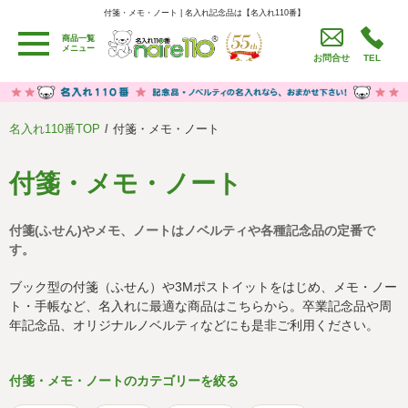
付箋・メモ・ノート | 名入れ記念品は【名入れ110番】
付箋・メモ・ノート | 名入れ記念品は【名入れ110番】
商品一覧
用途別カテゴリ
メニュー
お問合せ
TEL
卒園・卒業記念品
労働組合・設立記念・周年記念
季節商品（春・夏）
季節商品（秋・冬）
名入れ110番TOP
付箋・メモ・ノート
うちわ・扇子・ファン
イベント・パーティーグッズ
カレンダー
食品・お菓子
付箋・メモ・ノート
値段別
セール品グッズ
付箋(ふせん)やメモ、ノートはノベルティや各種記念品の定番で
ご利用ガイド
名入れについて
す。
社会貢献活動
特定商取引法に基づく表記
ブック型の付箋（ふせん）や3Mポストイットをはじめ、メモ・ノー
ト・手帳など、名入れに最適な商品はこちらから。卒業記念品や周
著作権と推奨環境について
プライバシーポリシー
年記念品、オリジナルノベルティなどにも是非ご利用ください。
よくある質問
採用情報
付箋・メモ・ノートのカテゴリーを絞る