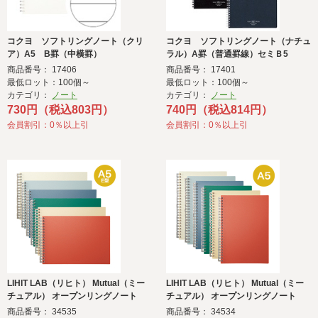
コクヨ ソフトリングノート（クリ
コクヨ ソフトリングノート（ナチュ
ア）A5 B罫（中横罫）
ラル）A罫（普通罫線）セミＢ5
商品番号： 17406
商品番号： 17401
最低ロット：100個～
最低ロット：100個～
カテゴリ：
ノート
カテゴリ：
ノート
730円（税込803円）
740円（税込814円）
会員割引：0％以上引
会員割引：0％以上引
LIHIT LAB（リヒト） Mutual（ミー
LIHIT LAB（リヒト） Mutual（ミー
チュアル） オープンリングノート
チュアル） オープンリングノート
A5 E型
A5
商品番号： 34535
商品番号： 34534