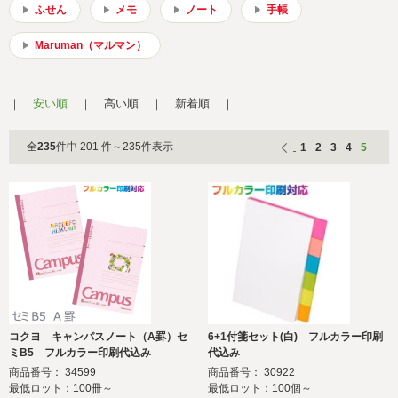
会社概要
サイトマップ
ふせん
メモ
ノート
手帳
Maruman（マルマン）
安い順
高い順
新着順
全
235
件中 201 件～235件表示
1
2
3
4
5
コクヨ キャンパスノート（A罫）セ
6+1付箋セット(白) フルカラー印刷
ミB5 フルカラー印刷代込み
代込み
商品番号： 34599
商品番号： 30922
最低ロット：100冊～
最低ロット：100個～