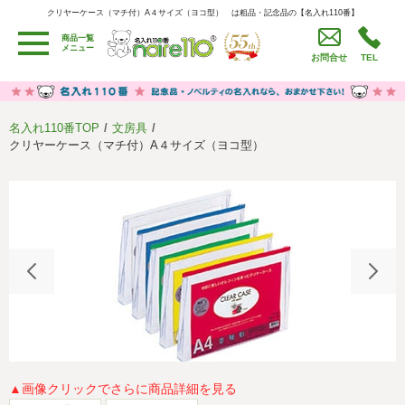
クリヤーケース（マチ付）A４サイズ（ヨコ型） は粗品・記念品の【名入れ110番】
クリヤーケース（マチ付）A４サイズ（ヨコ型） は粗品・記念品の【名入れ110番】
商品一覧
用途別カテゴリ
メニュー
お問合せ
TEL
卒園・卒業記念品
労働組合・設立記念・周年記念
季節商品（春・夏）
季節商品（秋・冬）
名入れ110番TOP
文房具
うちわ・扇子・ファン
イベント・パーティーグッズ
クリヤーケース（マチ付）A４サイズ（ヨコ型）
カレンダー
食品・お菓子
値段別
セール品グッズ
ご利用ガイド
名入れについて
社会貢献活動
特定商取引法に基づく表記
著作権と推奨環境について
プライバシーポリシー
よくある質問
採用情報
▲画像クリックでさらに商品詳細を見る