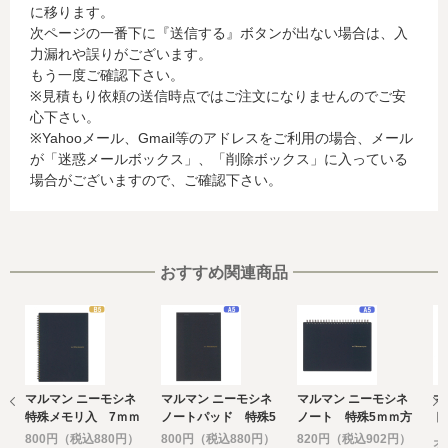
に移ります。
行会社が行う不正利用検知・防止のために、お客様が利用
次ページの一番下に『送信する』ボタンが出ない場合は、入
されているカード発行会社へ提供させていただきます。(氏
力漏れや誤りがございます。
名、電話番号、email アドレス、インターネット利用環境
もう一度ご確認下さい。
に関する情報等)
※見積もり依頼の送信時点ではご注文になりませんのでご安
お客様が利用されているカード発行会社が外国にある場
心下さい。
合、これらの情報は当該発行会社が所属する国に移転され
※Yahooメール、Gmail等のアドレスをご利用の場合、メール
る場合があります。当社では、お客様から収集した情報か
が「迷惑メールボックス」、「削除ボックス」に入っている
らは、ご利用のカード発行会社及び当該会社が所在する国
場合がございますので、ご確認下さい。
を特定することができないため、以下の個人情報保護措置
に関する情報を把握して、ご提供することはできません。
・提供先が所在する外国の名称
・当該国の個人情報保護に関する情報
・発行会社の個人情報保護の措置
おすすめ関連商品
なお、個人情報保護委員会のホームページ
(https://www.ppc.go.jp/)では、各国における個人情報保護
制度に関する情報について掲載されています。
お客様が未成年の場合、親権者または後見人の承諾を得た
上で、本サービスを利用するものとします。
マルマン ニーモシネ
マルマン ニーモシネ
マルマン ニーモシネ
マ
e) 個人情報の取扱いの委託について
特殊メモリ入 7ｍｍ
ノートパッド 特殊5
ノート 特殊5ｍｍ方
ト
取得した個人情報の取扱いの全部又は、一部を委託するこ
罫 B5
ｍｍ方眼罫 A5
眼罫 A5
込
800円（税込880円）
800円（税込880円）
820円（税込902円）
オ