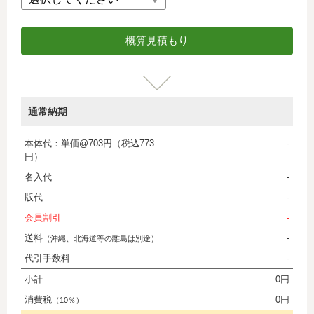
通常納期
本体代：単価@703円（税込773
-
円）
名入代
-
版代
-
会員割引
-
送料
-
（沖縄、北海道等の離島は別途）
代引手数料
-
小計
0円
消費税
0円
（10％）