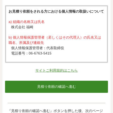
お見積り依頼をされる方における個人情報の取扱いについて
a) 組織の名称又は氏名
株式会社 福崎
b) 個人情報保護管理者（若しくはその代理人）の氏名又は
職名、所属及び連絡先
個人情報保護管理者：代表取締役
電話番号：06-6763-5415
c) 個人情報の利用目的
入力された個人情報は、お見積り依頼への対応のために利
サイトご利用規約はこちら
用します。
d) 個人情報の第三者提供について
下記ならびに法令に基づく場合を除き、取得した個人情報
をご本人の同意なく、第三者に提供することはありませ
ん。
・クレジットカード会社への情報提供
『見積り依頼の確認へ進む』ボタンを押した後、次のページ
当社がお客様から収集した以下の個人情報等は、カード発