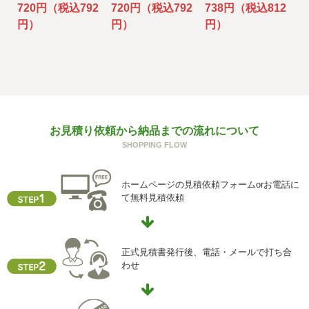
とがあります。
720円（税込792
720円（税込792
738円（税込812
（
その場合には、当社において最善の考慮を行います。
円）
円）
円）
f) 個人情報を与えなかった場合に生じる結果
個人情報を与えることは任意です。個人情報に関する情報
の一部をご提供いただけない場合は、お問い合わせ内容に
回答できない可能性があります。
g) 保有個人データの開示等および問い合わせ窓口について
お見積り依頼から納品までの流れについて
ご本人からの求めにより、当社が保有する保有個人データ
SHOPPING FLOW
に関する開示、利用目的の通知、内容の訂正・追加または
削除、利用停止、消去、第三者提供の停止および第三者提
供記録の開示(以下、開示等という)に応じます。
ホームページの見積依頼フォームorお電話に
開示等に応ずる窓口は、下記「当社の個人情報の取扱いに
て無料見積依頼
関する苦情、相談等の問合せ先」を参照してください。
h) 本人が容易に認識できない方法による個人情報の取得
クッキーやウェブビーコン等を用いるなどして、本人が容
正式見積書発行後、電話・メールで打ち合
易に認識できない方法による個人情報の取得を行っており
わせ
ません。
i) 個人情報保護方針