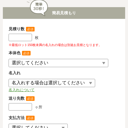
簡易見積もり
見積り数
必須
枚
※最低ロット150枚未満の名入れの場合は別途お見積となります。
本体色
必須
名入れ
名入れについて
送り先数
必須
ヶ所
支払方法
必須