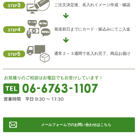
当社ホームページの個人情報保護方針をご覧下さい
ご注文決定後、名入れイメージ作成・確認
【お問合せ先】
個人情報保護管理責任者
発送前日までにカード・振込みにてご入金
住所 ：大阪市中央区瓦屋町2-13-5
TEL ： 06-6763-5415
FAX ： 06-6763-0829
通常２～３週間で名入れ完了、商品お届け
メールフォームでのお問い合わせはこちら