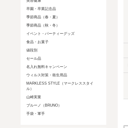
美容健康
卒園・卒業記念品
季節商品（春・夏）
季節商品（秋・冬）
イベント・パーティーグッズ
食品・お菓子
値段別
セール品
名入れ無料キャンペーン
ウィルス対策・衛生用品
MARKLESS STYLE（マークレススタイ
ル）
山崎実業
ブルーノ（BRUNO）
手袋・軍手