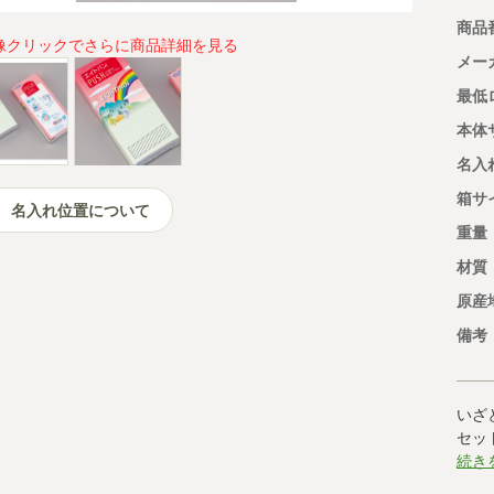
商品
像クリックでさらに商品詳細を見る
メー
最低
本体
名入
箱サ
名入れ位置について
重量
材質
原産
備考
いざ
セッ
続き