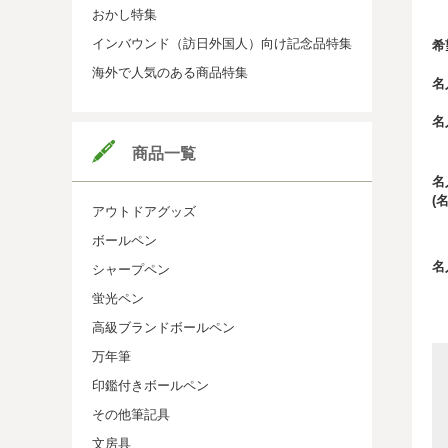
おかし特集
インバウンド（訪日外国人）向け記念品特集
希
海外で人気のある商品特集
名
名
商品一覧
名
(
アウトドアグッズ
ボールペン
名
シャープペン
蛍光ペン
高級ブランドボールペン
万年筆
印鑑付きボールペン
その他筆記具
文房具