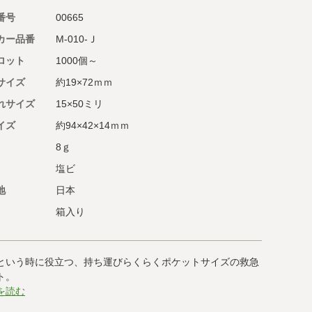
番号
00665
カー品番
M-010-Ｊ
ロット
1000個～
サイズ
約19×72ｍｍ
れサイズ
15×50ミリ
イズ
約94×42×14ｍｍ
8ｇ
塩ビ
地
日本
箱入り
という時に役立つ、持ち運びらくらくポケットサイズの救急
ト。
を読む