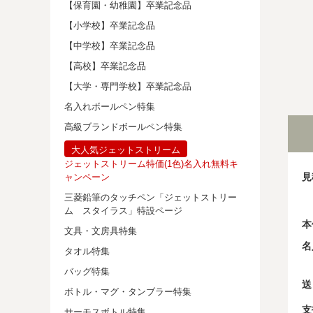
【保育園・幼稚園】卒業記念品
【小学校】卒業記念品
【中学校】卒業記念品
【高校】卒業記念品
【大学・専門学校】卒業記念品
名入れボールペン特集
高級ブランドボールペン特集
大人気ジェットストリーム
ジェットストリーム特価(1色)名入れ無料キ
見
ャンペーン
三菱鉛筆のタッチペン「ジェットストリー
ム スタイラス」特設ページ
本
文具・文房具特集
名
タオル特集
バッグ特集
送
ボトル・マグ・タンブラー特集
支
サーモスボトル特集