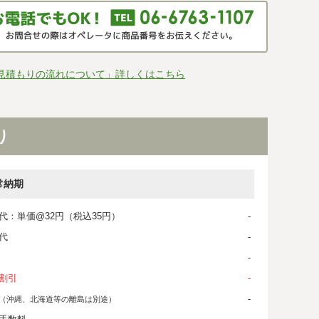
見積もりの流れについて」詳しくはこちら
り
常納期
代：単価@32円（税込35円）
-
代
-
-
割引
-
-
（沖縄、北海道等の離島は別途）