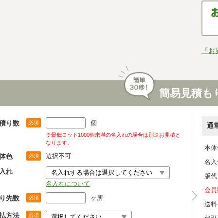
「お
簡易見積も
積り数
個
必須
通
※最低ロット1000個未満の名入れの場合は別途お見積と
なります。
本体
体色
選択不可
必須
名入
入れ
版代
名入れについて
会員
り先数
ヶ所
必須
送料
払方法
必須