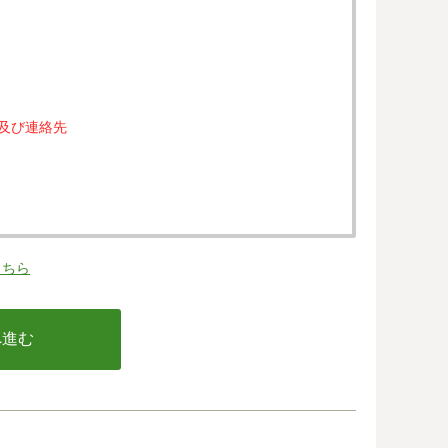
属及び連絡先
。
こちら
の同意なく、第三者に提供することはありません。
行う不正利用検知・防止のために、お客様が利用され
email アドレス、インターネット利用環境に関する
の情報は当該発行会社が所属する国に移転される場合
カード発行会社及び当該会社が所在する国を特定する
して、ご提供することはできません。