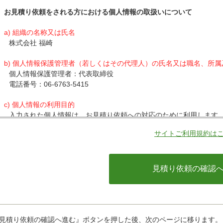
お見積り依頼をされる方における個人情報の取扱いについて
a) 組織の名称又は氏名
株式会社 福崎
b) 個人情報保護管理者（若しくはその代理人）の氏名又は職名、所
個人情報保護管理者：代表取締役
電話番号：06-6763-5415
c) 個人情報の利用目的
入力された個人情報は、お見積り依頼への対応のために利用します
サイトご利用規約は
d) 個人情報の第三者提供について
下記ならびに法令に基づく場合を除き、取得した個人情報をご本人
・クレジットカード会社への情報提供
当社がお客様から収集した以下の個人情報等は、カード発行会社が
ているカード発行会社へ提供させていただきます。(氏名、電話番号、
情報等)
お客様が利用されているカード発行会社が外国にある場合、これら
があります。当社では、お客様から収集した情報からは、ご利用の
ことができないため、以下の個人情報保護措置に関する情報を把握
見積り依頼の確認へ進む』ボタンを押した後、次のページに移ります。