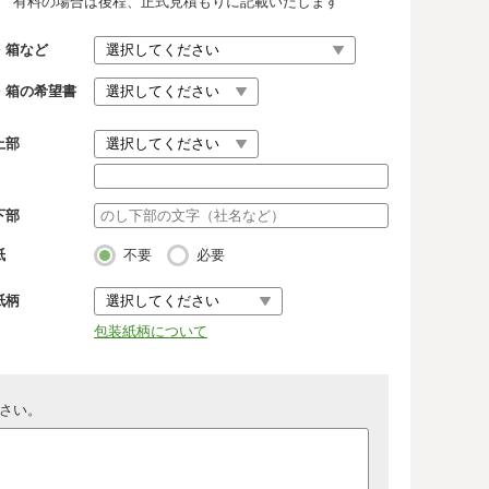
有料の場合は後程、正式見積もりに記載いたします
・箱など
・箱の希望書
上部
下部
紙
不要
必要
紙柄
包装紙柄について
さい。