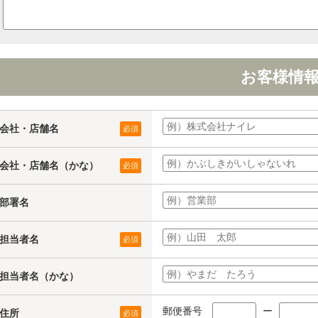
お客様情
会社・店舗名
必須
会社・店舗名（かな）
必須
部署名
担当者名
必須
担当者名（かな）
郵便番号
ー
住所
必須