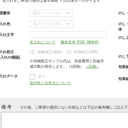
名入れをご希望の場合は通常納期 ＋15営業日～かかります
望書体
のし
入れ色
のし
体
入れ文字
のし
名入れについて
書体見本 (PDF 380KB)
入れ校正
画像校正(無料)
現物校正(有料)
のし
名入れの確認)
※現物校正サンプル代は、別途費用と別途作
成日数が発生します。（1回毎）
（詳細）
包装
入れデータ
あり
包装
送付先と注意点について
備 考
その他、ご希望や選択にない仕様などは下記の備考欄にご記入下