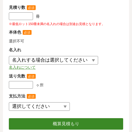
見積り数
必須
冊
※最低ロット150冊未満の名入れの場合は別途お見積となります。
本体色
必須
選択不可
名入れ
名入れについて
送り先数
必須
ヶ所
支払方法
必須