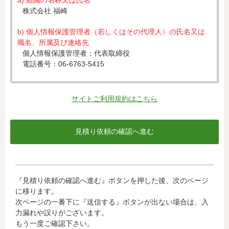
a) 組織の名称又は氏名
株式会社 福崎
b) 個人情報保護管理者（若しくはその代理人）の氏名又は
職名、所属及び連絡先
個人情報保護管理者：代表取締役
電話番号：06-6763-5415
c) 個人情報の利用目的
入力された個人情報は、お見積り依頼への対応のために利
サイトご利用規約はこちら
用します。
d) 個人情報の第三者提供について
下記ならびに法令に基づく場合を除き、取得した個人情報
をご本人の同意なく、第三者に提供することはありませ
ん。
・クレジットカード会社への情報提供
『見積り依頼の確認へ進む』ボタンを押した後、次のページ
当社がお客様から収集した以下の個人情報等は、カード発
に移ります。
行会社が行う不正利用検知・防止のために、お客様が利用
次ページの一番下に『送信する』ボタンが出ない場合は、入
されているカード発行会社へ提供させていただきます。(氏
力漏れや誤りがございます。
名、電話番号、email アドレス、インターネット利用環境
もう一度ご確認下さい。
に関する情報等)