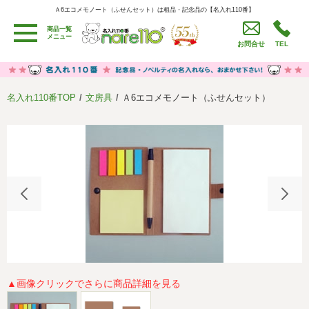
Ａ6エコメモノート（ふせんセット）は粗品・記念品の【名入れ110番】
Ａ6エコメモノート（ふせんセット）は粗品・記念品の【名入れ110番】
商品一覧
用途別カテゴリ
メニュー
お問合せ
TEL
卒園・卒業記念品
労働組合・設立記念・周年記念
季節商品（春・夏）
季節商品（秋・冬）
名入れ110番TOP
文房具
Ａ6エコメモノート（ふせんセット）
うちわ・扇子・ファン
イベント・パーティーグッズ
カレンダー
食品・お菓子
値段別
セール品グッズ
ご利用ガイド
名入れについて
社会貢献活動
特定商取引法に基づく表記
著作権と推奨環境について
プライバシーポリシー
よくある質問
採用情報
▲画像クリックでさらに商品詳細を見る