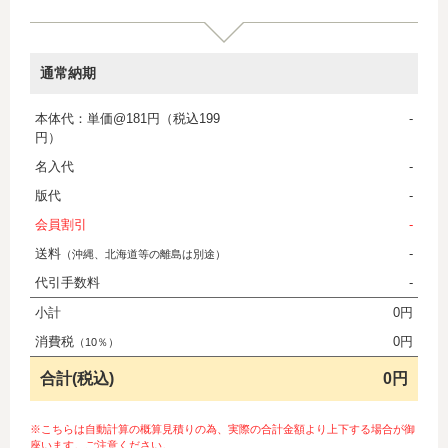
通常納期
本体代：単価@181円（税込199
-
円）
名入代
-
版代
-
会員割引
-
送料
-
（沖縄、北海道等の離島は別途）
代引手数料
-
小計
0円
消費税
0円
（10％）
合計(税込)
0円
※こちらは自動計算の概算見積りの為、実際の合計金額より上下する場合が御
座います。ご注意ください。