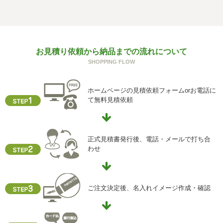
個人情報を与えることは任意です。個人情報に関する情報
の一部をご提供いただけない場合は、お問い合わせ内容に
回答できない可能性があります。
g) 保有個人データの開示等および問い合わせ窓口について
お見積り依頼から納品までの流れについて
ご本人からの求めにより、当社が保有する保有個人データ
SHOPPING FLOW
に関する開示、利用目的の通知、内容の訂正・追加または
削除、利用停止、消去、第三者提供の停止および第三者提
供記録の開示(以下、開示等という)に応じます。
ホームページの見積依頼フォームorお電話に
開示等に応ずる窓口は、下記「当社の個人情報の取扱いに
て無料見積依頼
関する苦情、相談等の問合せ先」を参照してください。
h) 本人が容易に認識できない方法による個人情報の取得
クッキーやウェブビーコン等を用いるなどして、本人が容
正式見積書発行後、電話・メールで打ち合
易に認識できない方法による個人情報の取得を行っており
わせ
ません。
i) 個人情報保護方針
当社ホームページの個人情報保護方針をご覧下さい
ご注文決定後、名入れイメージ作成・確認
【お問合せ先】
個人情報保護管理責任者