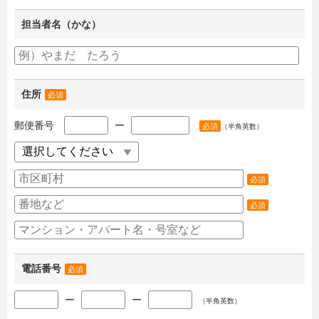
担当者名（かな）
住所
必須
郵便番号
ー
必須
（半角英数）
必須
必須
電話番号
必須
ー
ー
（半角英数）