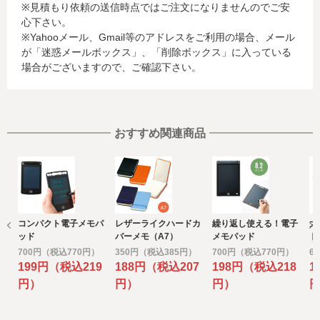
※見積もり依頼の送信時点ではご注文になりませんのでご安
お客様が利用されているカード発行会社が外国にある場
心下さい。
合、これらの情報は当該発行会社が所属する国に移転され
※Yahooメール、Gmail等のアドレスをご利用の場合、メール
る場合があります。当社では、お客様から収集した情報か
が「迷惑メールボックス」、「削除ボックス」に入っている
らは、ご利用のカード発行会社及び当該会社が所在する国
場合がございますので、ご確認下さい。
を特定することができないため、以下の個人情報保護措置
に関する情報を把握して、ご提供することはできません。
・提供先が所在する外国の名称
・当該国の個人情報保護に関する情報
・発行会社の個人情報保護の措置
おすすめ関連商品
なお、個人情報保護委員会のホームページ
(https://www.ppc.go.jp/)では、各国における個人情報保護
制度に関する情報について掲載されています。
お客様が未成年の場合、親権者または後見人の承諾を得た
上で、本サービスを利用するものとします。
コンパクト電子メモパ
レザーライクハードカ
繰り返し使える！電子
大
e) 個人情報の取扱いの委託について
ッド
バーメモ（A7）
メモパッド
ト
取得した個人情報の取扱いの全部又は、一部を委託するこ
700円（税込770円）
350円（税込385円）
700円（税込770円）
6
とがあります。
199円（税込219
188円（税込207
198円（税込218
1
その場合には、当社において最善の考慮を行います。
円）
円）
円）
f) 個人情報を与えなかった場合に生じる結果