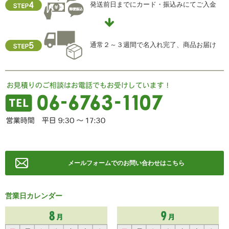
発送前日までにカード・振込みにてご入金
住所 ：大阪市中央区瓦屋町2-13-5
TEL ： 06-6763-5415
FAX ： 06-6763-0829
通常２～３週間で名入れ完了、商品お届け
メールフォームでのお問い合わせはこちら
営業日カレンダー