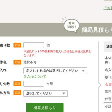
「お
簡易見積も
積り数
個
必須
通
※最低ロット100個未満の名入れの場合は別途お見積と
なります。
本体
体色
選択不可
必須
円）
入れ
名入
名入れについて
版代
り先数
ヶ所
必須
会員
送料
払方法
必須
代引
小計