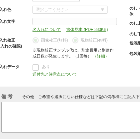
のし
入れ色
体
入れ文字
のし
名入れについて
書体見本 (PDF 380KB)
のし
入れ校正
画像校正(無料)
現物校正(有料)
包装
名入れの確認)
※現物校正サンプル代は、別途費用と別途作
包装
成日数が発生します。（1回毎）
（詳細）
入れデータ
あり
送付先と注意点について
備 考
その他、ご希望や選択にない仕様などは下記の備考欄にご記入下