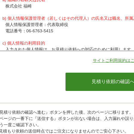
株式会社 福崎
b) 個人情報保護管理者（若しくはその代理人）の氏名又は職名、所
個人情報保護管理者：代表取締役
電話番号：06-6763-5415
c) 個人情報の利用目的
入力された個人情報は、お見積り依頼への対応のために利用します
サイトご利用規約は
d) 個人情報の第三者提供について
下記ならびに法令に基づく場合を除き、取得した個人情報をご本人
・クレジットカード会社への情報提供
当社がお客様から収集した以下の個人情報等は、カード発行会社が
ているカード発行会社へ提供させていただきます。(氏名、電話番号、
情報等)
お客様が利用されているカード発行会社が外国にある場合、これら
があります。当社では、お客様から収集した情報からは、ご利用の
ことができないため、以下の個人情報保護措置に関する情報を把握
見積り依頼の確認へ進む』ボタンを押した後、次のページに移ります。
・提供先が所在する外国の名称
ページの一番下に『送信する』ボタンが出ない場合は、入力漏れや誤り
・当該国の個人情報保護に関する情報
う一度ご確認下さい。
・発行会社の個人情報保護の措置
見積もり依頼の送信時点ではご注文になりませんのでご安心下さい。