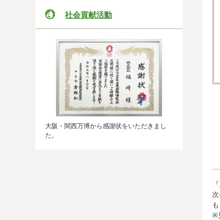
社会貢献活動
大阪・関西万博から感謝状をいただきまし
た。
『
次
も
※