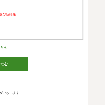
属及び連絡先
。
こちら
の同意なく、第三者に提供することはありません。
行う不正利用検知・防止のために、お客様が利用され
email アドレス、インターネット利用環境に関する
の情報は当該発行会社が所属する国に移転される場合
カード発行会社及び当該会社が所在する国を特定する
して、ご提供することはできません。
がございます。