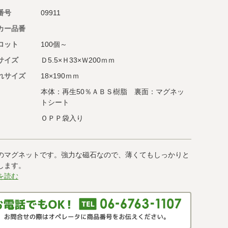
番号
09911
カー品番
ロット
100個～
サイズ
Ｄ5.5×Ｈ33×Ｗ200ｍｍ
れサイズ
18×190ｍｍ
本体：再生50％ＡＢＳ樹脂 裏面：マグネッ
トシート
ＯＰＰ袋入り
のマグネットです。強力な磁石なので、薄くてもしっかりと
します。
を読む