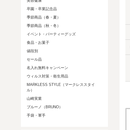
美容健康
卒園・卒業記念品
季節商品（春・夏）
季節商品（秋・冬）
イベント・パーティーグッズ
食品・お菓子
値段別
セール品
名入れ無料キャンペーン
ウィルス対策・衛生用品
MARKLESS STYLE（マークレススタイ
ル）
山崎実業
ブルーノ（BRUNO）
手袋・軍手