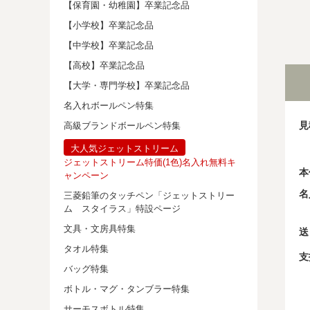
【保育園・幼稚園】卒業記念品
【小学校】卒業記念品
【中学校】卒業記念品
【高校】卒業記念品
【大学・専門学校】卒業記念品
名入れボールペン特集
見
高級ブランドボールペン特集
大人気ジェットストリーム
ジェットストリーム特価(1色)名入れ無料キ
本
ャンペーン
名
三菱鉛筆のタッチペン「ジェットストリー
ム スタイラス」特設ページ
文具・文房具特集
送
タオル特集
支
バッグ特集
ボトル・マグ・タンブラー特集
サーモスボトル特集