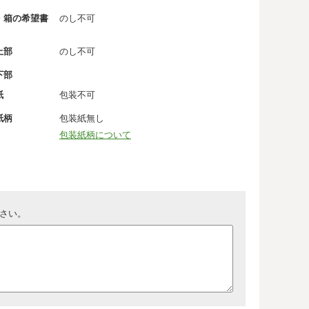
・箱の希望書
のし不可
上部
のし不可
下部
紙
包装不可
紙柄
包装紙無し
包装紙柄について
さい。