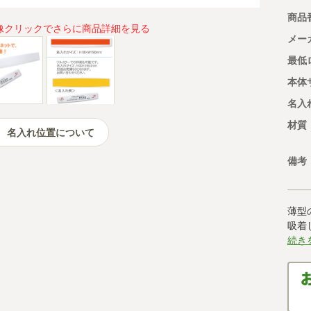
商品
像クリックでさらに商品詳細を見る
メー
最低
本体
名入
材質
名入れ位置について
備考
薄型
吸着
続き