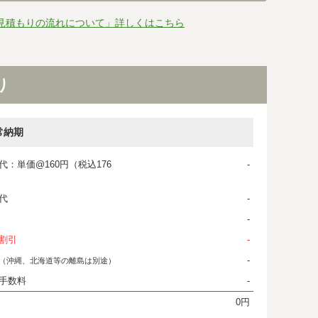
見積もりの流れについて」詳しくはこちら
り
常納期
代：単価@160円（税込176
-
代
-
-
割引
-
-
（沖縄、北海道等の離島は別途）
手数料
-
0円