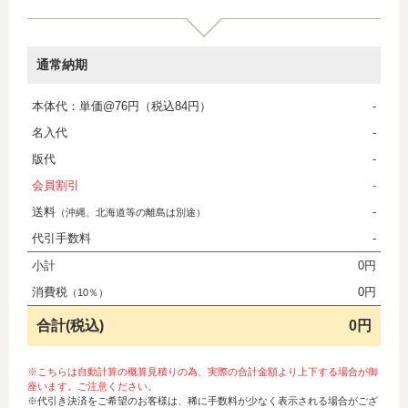
通常納期
本体代：単価@76円（税込84円）
-
名入代
-
版代
-
会員割引
-
送料
-
（沖縄、北海道等の離島は別途）
代引手数料
-
小計
0円
消費税
0円
（10％）
合計(税込)
0円
※こちらは自動計算の概算見積りの為、実際の合計金額より上下する場合が御
座います。ご注意ください。
※代引き決済をご希望のお客様は、稀に手数料が少なく表示される場合がござ