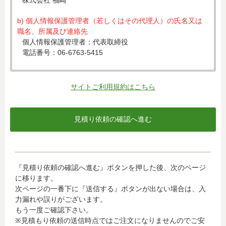
株式会社 福崎
b) 個人情報保護管理者（若しくはその代理人）の氏名又は
職名、所属及び連絡先
個人情報保護管理者：代表取締役
電話番号：06-6763-5415
c) 個人情報の利用目的
入力された個人情報は、お見積り依頼への対応のために利
サイトご利用規約はこちら
用します。
d) 個人情報の第三者提供について
下記ならびに法令に基づく場合を除き、取得した個人情報
をご本人の同意なく、第三者に提供することはありませ
ん。
・クレジットカード会社への情報提供
『見積り依頼の確認へ進む』ボタンを押した後、次のページ
当社がお客様から収集した以下の個人情報等は、カード発
に移ります。
行会社が行う不正利用検知・防止のために、お客様が利用
次ページの一番下に『送信する』ボタンが出ない場合は、入
されているカード発行会社へ提供させていただきます。(氏
力漏れや誤りがございます。
名、電話番号、email アドレス、インターネット利用環境
もう一度ご確認下さい。
に関する情報等)
※見積もり依頼の送信時点ではご注文になりませんのでご安
お客様が利用されているカード発行会社が外国にある場