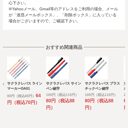
心下さい。
合、これらの情報は当該発行会社が所属する国に移転され
※Yahooメール、Gmail等のアドレスをご利用の場合、メール
る場合があります。当社では、お客様から収集した情報か
が「迷惑メールボックス」、「削除ボックス」に入っている
らは、ご利用のカード発行会社及び当該会社が所在する国
場合がございますので、ご確認下さい。
を特定することができないため、以下の個人情報保護措置
に関する情報を把握して、ご提供することはできません。
・提供先が所在する外国の名称
・当該国の個人情報保護に関する情報
・発行会社の個人情報保護の措置
おすすめ関連商品
なお、個人情報保護委員会のホームページ
(https://www.ppc.go.jp/)では、各国における個人情報保護
制度に関する情報について掲載されています。
お客様が未成年の場合、親権者または後見人の承諾を得た
上で、本サービスを利用するものとします。
サクラクレパス ライン
サクラクレパス サイン
サクラクレパス プラス
マ
e) 個人情報の取扱いの委託について
マーカーOA01
ペン細字
チックペン細字
ル
取得した個人情報の取扱いの全部又は、一部を委託するこ
100円（税込110円）
100円（税込110円）
2
64
80円（税込88円）
とがあります。
80円（税込88
80円（税込88
6
円（税込70円）
その場合には、当社において最善の考慮を行います。
円）
円）
f) 個人情報を与えなかった場合に生じる結果
個人情報を与えることは任意です。個人情報に関する情報