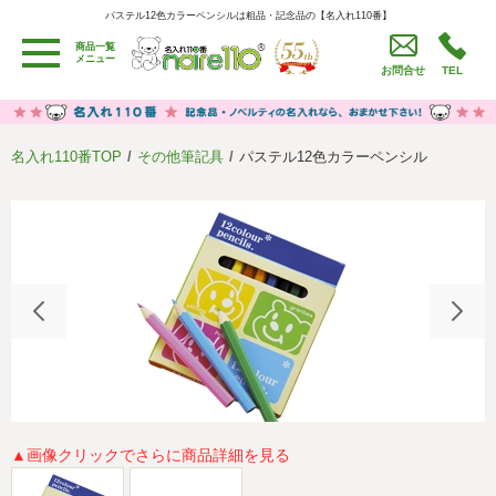
パステル12色カラーペンシルは粗品・記念品の【名入れ110番】
パステル12色カラーペンシルは粗品・記念品の【名入れ110番】
商品一覧
用途別カテゴリ
メニュー
お問合せ
TEL
卒園・卒業記念品
労働組合・設立記念・周年記念
季節商品（春・夏）
季節商品（秋・冬）
名入れ110番TOP
その他筆記具
パステル12色カラーペンシル
うちわ・扇子・ファン
イベント・パーティーグッズ
カレンダー
食品・お菓子
値段別
セール品グッズ
ご利用ガイド
名入れについて
社会貢献活動
特定商取引法に基づく表記
著作権と推奨環境について
プライバシーポリシー
よくある質問
採用情報
▲画像クリックでさらに商品詳細を見る