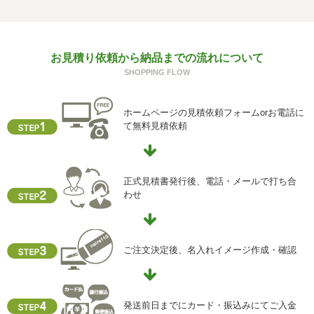
の一部をご提供いただけない場合は、お問い合わせ内容に
回答できない可能性があります。
g) 保有個人データの開示等および問い合わせ窓口について
お見積り依頼から納品までの流れについて
ご本人からの求めにより、当社が保有する保有個人データ
SHOPPING FLOW
に関する開示、利用目的の通知、内容の訂正・追加または
削除、利用停止、消去、第三者提供の停止および第三者提
供記録の開示(以下、開示等という)に応じます。
ホームページの見積依頼フォームorお電話に
開示等に応ずる窓口は、下記「当社の個人情報の取扱いに
て無料見積依頼
関する苦情、相談等の問合せ先」を参照してください。
h) 本人が容易に認識できない方法による個人情報の取得
クッキーやウェブビーコン等を用いるなどして、本人が容
正式見積書発行後、電話・メールで打ち合
易に認識できない方法による個人情報の取得を行っており
わせ
ません。
i) 個人情報保護方針
当社ホームページの個人情報保護方針をご覧下さい
ご注文決定後、名入れイメージ作成・確認
【お問合せ先】
個人情報保護管理責任者
発送前日までにカード・振込みにてご入金
住所 ：大阪市中央区瓦屋町2-13-5