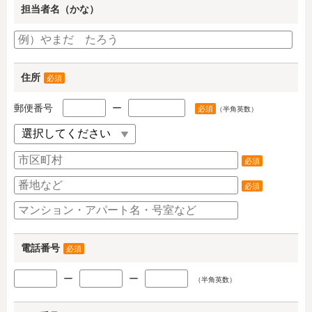
担当者名（かな）
住所
必須
郵便番号
ー
必須
（半角英数）
必須
必須
電話番号
必須
ー
ー
（半角英数）