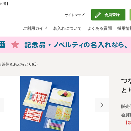
10番】
会員登録
サイトマップ
ご利用ガイド
名入れについて
よくある質問
採用情
＆綿棒＆あぶらとり紙）
つ
と
販売
会員
【