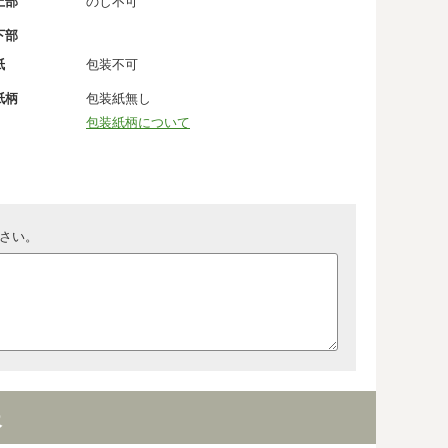
上部
のし不可
下部
紙
包装不可
紙柄
包装紙無し
包装紙柄について
さい。
報