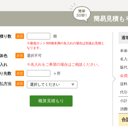
簡易見積も
積り数
個
必須
通
※最低ロット300個未満の名入れの場合は別途お見積と
なります。
本体
体色
選択不可
必須
名入
入れ
※名入れをご希望の場合はご相談ください。
版代
り先数
ヶ所
必須
会員
払方法
必須
送料
代引
小計
消費
合