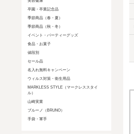
美容健康
卒園・卒業記念品
季節商品（春・夏）
季節商品（秋・冬）
イベント・パーティーグッズ
食品・お菓子
値段別
セール品
名入れ無料キャンペーン
ウィルス対策・衛生用品
MARKLESS STYLE（マークレススタイ
ル）
山崎実業
ブルーノ（BRUNO）
手袋・軍手