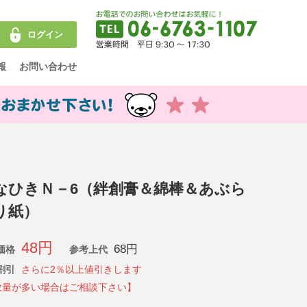
ログイン
報
お問い合わせ
なひきＮ－6（絆創膏＆綿棒＆あぶら
り紙）
48円
68円
価格
参考上代
割引
さらに2％以上値引きします
数量が多い場合はご相談下さい】