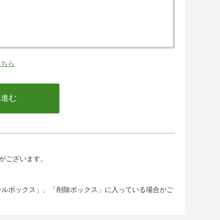
。
こちら
の同意なく、第三者に提供することはありません。
行う不正利用検知・防止のために、お客様が利用され
email アドレス、インターネット利用環境に関する
の情報は当該発行会社が所属する国に移転される場合
カード発行会社及び当該会社が所在する国を特定する
して、ご提供することはできません。
がございます。
.jp/)では、各国における個人情報保護制度に関する情報に
惑メールボックス」、「削除ボックス」に入っている場合がご
サービスを利用するものとします。