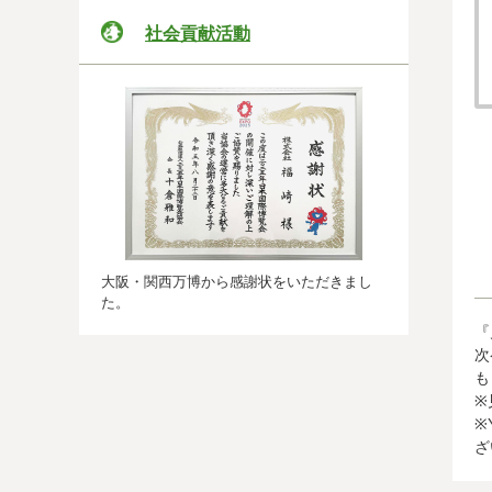
社会貢献活動
大阪・関西万博から感謝状をいただきまし
た。
『
次
も
※
※
ざ