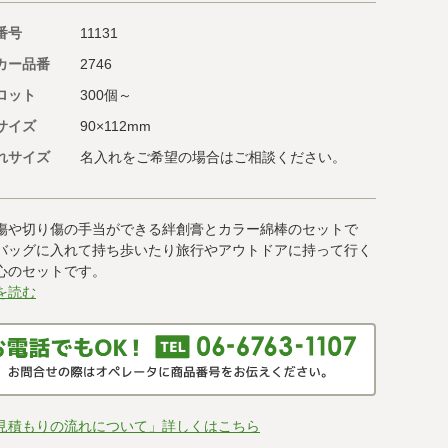
番号
11131
カー品番
2746
ロット
300個～
サイズ
90×112mm
れサイズ
名入れをご希望の場合はご相談ください。
傷や切り傷の手当ができる絆創膏とカラー綿棒のセットで
バッグに入れて持ち歩いたり旅行やアウトドアに持って行く
心のセットです。
を読む
見積もりの流れについて」詳しくはこちら