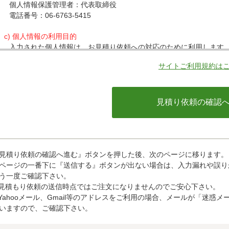
個人情報保護管理者：代表取締役
電話番号：06-6763-5415
c) 個人情報の利用目的
入力された個人情報は、お見積り依頼への対応のために利用します
サイトご利用規約は
d) 個人情報の第三者提供について
下記ならびに法令に基づく場合を除き、取得した個人情報をご本人
・クレジットカード会社への情報提供
当社がお客様から収集した以下の個人情報等は、カード発行会社が
ているカード発行会社へ提供させていただきます。(氏名、電話番号、
情報等)
お客様が利用されているカード発行会社が外国にある場合、これら
があります。当社では、お客様から収集した情報からは、ご利用の
ことができないため、以下の個人情報保護措置に関する情報を把握
見積り依頼の確認へ進む』ボタンを押した後、次のページに移ります。
・提供先が所在する外国の名称
ページの一番下に『送信する』ボタンが出ない場合は、入力漏れや誤り
・当該国の個人情報保護に関する情報
う一度ご確認下さい。
・発行会社の個人情報保護の措置
見積もり依頼の送信時点ではご注文になりませんのでご安心下さい。
なお、個人情報保護委員会のホームページ(https://www.ppc.go
Yahooメール、Gmail等のアドレスをご利用の場合、メールが「迷
ついて掲載されています。
いますので、ご確認下さい。
お客様が未成年の場合、親権者または後見人の承諾を得た上で、本