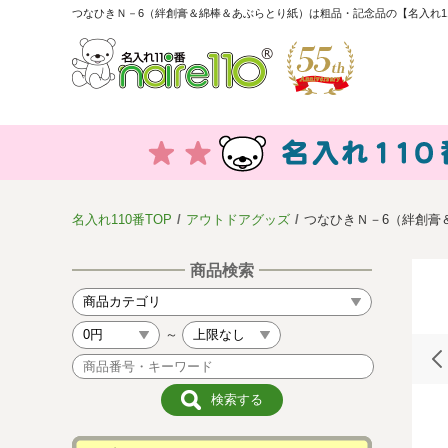
つなひきＮ－6（絆創膏＆綿棒＆あぶらとり紙）は粗品・記念品の【名入れ1
名入れ110番TOP
アウトドアグッズ
つなひきＮ－6（絆創膏
商品検索
～