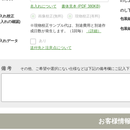
のし
名入れについて
書体見本 (PDF 380KB)
のし
入れ校正
画像校正(無料)
現物校正(有料)
包装
名入れの確認)
※現物校正サンプル代は、別途費用と別途作
包装
成日数が発生します。（1回毎）
（詳細）
入れデータ
あり
送付先と注意点について
備 考
その他、ご希望や選択にない仕様などは下記の備考欄にご記入下
お客様情