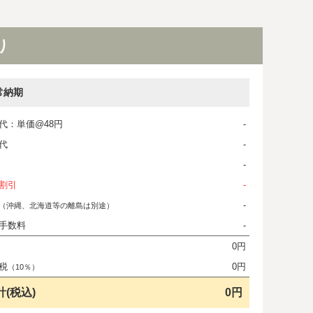
り
常納期
代：単価@48円
-
代
-
-
割引
-
-
（沖縄、北海道等の離島は別途）
手数料
-
0円
税
0円
（10％）
計(税込)
0円