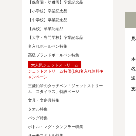
【保育園・幼稚園】卒業記念品
【小学校】卒業記念品
【中学校】卒業記念品
【高校】卒業記念品
【大学・専門学校】卒業記念品
見
名入れボールペン特集
高級ブランドボールペン特集
本
大人気ジェットストリーム
名
ジェットストリーム特価(1色)名入れ無料キ
ャンペーン
送
三菱鉛筆のタッチペン「ジェットストリー
支
ム スタイラス」特設ページ
文具・文房具特集
タオル特集
バッグ特集
ボトル・マグ・タンブラー特集
サーモスボトル特集