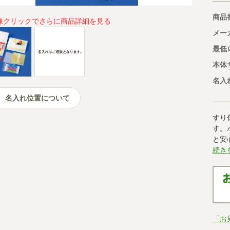
商品
像クリックでさらに商品詳細を見る
メー
最低
本体
名入
名入れ位置について
すり
す。
と安
続き
「お