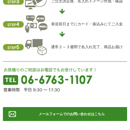
当社ホームページの個人情報保護方針をご覧下さい
ご注文決定後、名入れイメージ作成・確認
【お問合せ先】
個人情報保護管理責任者
発送前日までにカード・振込みにてご入金
住所 ：大阪市中央区瓦屋町2-13-5
TEL ： 06-6763-5415
FAX ： 06-6763-0829
通常２～３週間で名入れ完了、商品お届け
メールフォームでのお問い合わせはこちら