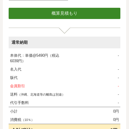
通常納期
本体代：単価@5490円（税込
-
6039円）
名入代
-
版代
-
会員割引
-
送料
-
（沖縄、北海道等の離島は別途）
代引手数料
-
小計
0円
消費税
0円
（10％）