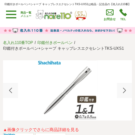
印鑑付きボールペン+シャープ キャップレスエクセレントTKS-UXS1は粗品・記念品の【名入れ110番】
印鑑付きボールペン+シャープ キャップレスエクセレントTKS-UXS1は粗品・記念品の【名入れ110番】
商品一覧
用途別カテゴリ
メニュー
お問合せ
TEL
卒園・卒業記念品
労働組合・設立記念・周年記念
季節商品（春・夏）
季節商品（秋・冬）
名入れ110番TOP
印鑑付きボールペン
うちわ・扇子・ファン
イベント・パーティーグッズ
印鑑付きボールペン+シャープ キャップレスエクセレントTKS-UXS1
カレンダー
食品・お菓子
値段別
セール品グッズ
ご利用ガイド
名入れについて
社会貢献活動
特定商取引法に基づく表記
著作権と推奨環境について
プライバシーポリシー
よくある質問
採用情報
▲画像クリックでさらに商品詳細を見る