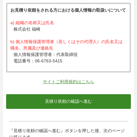
お見積り依頼をされる方における個人情報の取扱いについて
a) 組織の名称又は氏名
株式会社 福崎
b) 個人情報保護管理者（若しくはその代理人）の氏名又は
職名、所属及び連絡先
個人情報保護管理者：代表取締役
電話番号：06-6763-5415
c) 個人情報の利用目的
入力された個人情報は、お見積り依頼への対応のために利
サイトご利用規約はこちら
用します。
d) 個人情報の第三者提供について
下記ならびに法令に基づく場合を除き、取得した個人情報
をご本人の同意なく、第三者に提供することはありませ
ん。
・クレジットカード会社への情報提供
『見積り依頼の確認へ進む』ボタンを押した後、次のページ
当社がお客様から収集した以下の個人情報等は、カード発