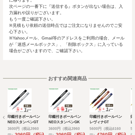
に移ります。
行会社が行う不正利用検知・防止のために、お客様が利用
次ページの一番下に『送信する』ボタンが出ない場合は、入
されているカード発行会社へ提供させていただきます。(氏
力漏れや誤りがございます。
名、電話番号、email アドレス、インターネット利用環境
もう一度ご確認下さい。
に関する情報等)
※見積もり依頼の送信時点ではご注文になりませんのでご安
お客様が利用されているカード発行会社が外国にある場
心下さい。
合、これらの情報は当該発行会社が所属する国に移転され
※Yahooメール、Gmail等のアドレスをご利用の場合、メール
る場合があります。当社では、お客様から収集した情報か
が「迷惑メールボックス」、「削除ボックス」に入っている
らは、ご利用のカード発行会社及び当該会社が所在する国
場合がございますので、ご確認下さい。
を特定することができないため、以下の個人情報保護措置
に関する情報を把握して、ご提供することはできません。
・提供先が所在する外国の名称
・当該国の個人情報保護に関する情報
・発行会社の個人情報保護の措置
おすすめ関連商品
なお、個人情報保護委員会のホームページ
(https://www.ppc.go.jp/)では、各国における個人情報保護
制度に関する情報について掲載されています。
お客様が未成年の場合、親権者または後見人の承諾を得た
上で、本サービスを利用するものとします。
印鑑付きボールペン
印鑑付きボールペン
印鑑付きボールペン
印
e) 個人情報の取扱いの委託について
NEOスタンペンGT
NEOスタンペンGK
レヴィナGT
レ
取得した個人情報の取扱いの全部又は、一部を委託するこ
3600円（税込3960
3600円（税込3960
5600円（税込6160
5
とがあります。
3060円（税込
3060円（税込
4760円（税込