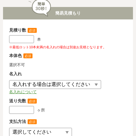
簡易見積もり
見積り数
必須
本
※最低ロット10本未満の名入れの場合は別途お見積となります。
本体色
必須
選択不可
名入れ
名入れについて
送り先数
必須
ヶ所
支払方法
必須