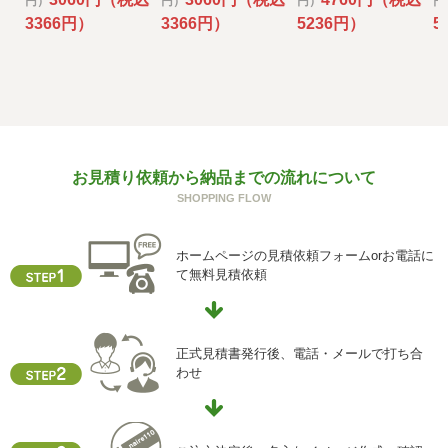
円）
円）
円）
円
その場合には、当社において最善の考慮を行います。
3366円）
3366円）
5236円）
5
f) 個人情報を与えなかった場合に生じる結果
個人情報を与えることは任意です。個人情報に関する情報
の一部をご提供いただけない場合は、お問い合わせ内容に
回答できない可能性があります。
g) 保有個人データの開示等および問い合わせ窓口について
お見積り依頼から納品までの流れについて
ご本人からの求めにより、当社が保有する保有個人データ
SHOPPING FLOW
に関する開示、利用目的の通知、内容の訂正・追加または
削除、利用停止、消去、第三者提供の停止および第三者提
供記録の開示(以下、開示等という)に応じます。
ホームページの見積依頼フォームorお電話に
開示等に応ずる窓口は、下記「当社の個人情報の取扱いに
て無料見積依頼
関する苦情、相談等の問合せ先」を参照してください。
h) 本人が容易に認識できない方法による個人情報の取得
クッキーやウェブビーコン等を用いるなどして、本人が容
正式見積書発行後、電話・メールで打ち合
易に認識できない方法による個人情報の取得を行っており
わせ
ません。
i) 個人情報保護方針