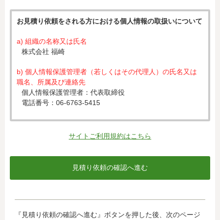
お見積り依頼をされる方における個人情報の取扱いについて
a) 組織の名称又は氏名
株式会社 福崎
b) 個人情報保護管理者（若しくはその代理人）の氏名又は
職名、所属及び連絡先
個人情報保護管理者：代表取締役
電話番号：06-6763-5415
c) 個人情報の利用目的
入力された個人情報は、お見積り依頼への対応のために利
サイトご利用規約はこちら
用します。
d) 個人情報の第三者提供について
下記ならびに法令に基づく場合を除き、取得した個人情報
をご本人の同意なく、第三者に提供することはありませ
ん。
・クレジットカード会社への情報提供
『見積り依頼の確認へ進む』ボタンを押した後、次のページ
当社がお客様から収集した以下の個人情報等は、カード発