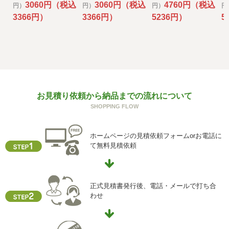
とがあります。
3060円（税込
3060円（税込
4760円（税込
円）
円）
円）
円
その場合には、当社において最善の考慮を行います。
3366円）
3366円）
5236円）
5
f) 個人情報を与えなかった場合に生じる結果
個人情報を与えることは任意です。個人情報に関する情報
の一部をご提供いただけない場合は、お問い合わせ内容に
回答できない可能性があります。
g) 保有個人データの開示等および問い合わせ窓口について
お見積り依頼から納品までの流れについて
ご本人からの求めにより、当社が保有する保有個人データ
SHOPPING FLOW
に関する開示、利用目的の通知、内容の訂正・追加または
削除、利用停止、消去、第三者提供の停止および第三者提
供記録の開示(以下、開示等という)に応じます。
ホームページの見積依頼フォームorお電話に
開示等に応ずる窓口は、下記「当社の個人情報の取扱いに
て無料見積依頼
関する苦情、相談等の問合せ先」を参照してください。
h) 本人が容易に認識できない方法による個人情報の取得
クッキーやウェブビーコン等を用いるなどして、本人が容
正式見積書発行後、電話・メールで打ち合
易に認識できない方法による個人情報の取得を行っており
わせ
ません。
i) 個人情報保護方針