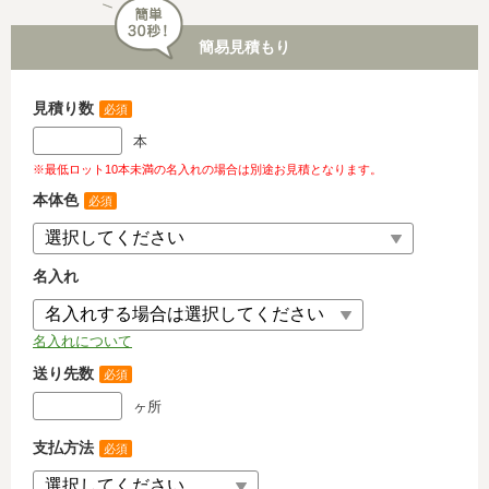
簡易見積もり
見積り数
必須
本
※最低ロット10本未満の名入れの場合は別途お見積となります。
本体色
必須
名入れ
名入れについて
送り先数
必須
ヶ所
支払方法
必須