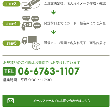
当社ホームページの個人情報保護方針をご覧下さい
ご注文決定後、名入れイメージ作成・確認
【お問合せ先】
個人情報保護管理責任者
発送前日までにカード・振込みにてご入金
住所 ：大阪市中央区瓦屋町2-13-5
TEL ： 06-6763-5415
FAX ： 06-6763-0829
通常２～３週間で名入れ完了、商品お届け
メールフォームでのお問い合わせはこちら