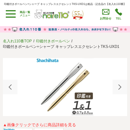
印鑑付きボールペン+シャープ キャップレスエクセレントTKS-UXD1は粗品・記念品の【名入れ110番】
印鑑付きボールペン+シャープ キャップレスエクセレントTKS-UXD1は粗品・記念品の【名入れ110番】
商品一覧
用途別カテゴリ
メニュー
お問合せ
TEL
卒園・卒業記念品
労働組合・設立記念・周年記念
季節商品（春・夏）
季節商品（秋・冬）
名入れ110番TOP
印鑑付きボールペン
うちわ・扇子・ファン
イベント・パーティーグッズ
印鑑付きボールペン+シャープ キャップレスエクセレントTKS-UXD1
カレンダー
食品・お菓子
値段別
セール品グッズ
ご利用ガイド
名入れについて
社会貢献活動
特定商取引法に基づく表記
著作権と推奨環境について
プライバシーポリシー
よくある質問
採用情報
▲画像クリックでさらに商品詳細を見る