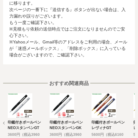
に移ります。
行会社が行う不正利用検知・防止のために、お客様が利用
次ページの一番下に『送信する』ボタンが出ない場合は、入
されているカード発行会社へ提供させていただきます。(氏
力漏れや誤りがございます。
名、電話番号、email アドレス、インターネット利用環境
もう一度ご確認下さい。
に関する情報等)
※見積もり依頼の送信時点ではご注文になりませんのでご安
お客様が利用されているカード発行会社が外国にある場
心下さい。
合、これらの情報は当該発行会社が所属する国に移転され
※Yahooメール、Gmail等のアドレスをご利用の場合、メール
る場合があります。当社では、お客様から収集した情報か
が「迷惑メールボックス」、「削除ボックス」に入っている
らは、ご利用のカード発行会社及び当該会社が所在する国
場合がございますので、ご確認下さい。
を特定することができないため、以下の個人情報保護措置
に関する情報を把握して、ご提供することはできません。
・提供先が所在する外国の名称
・当該国の個人情報保護に関する情報
・発行会社の個人情報保護の措置
おすすめ関連商品
なお、個人情報保護委員会のホームページ
(https://www.ppc.go.jp/)では、各国における個人情報保護
制度に関する情報について掲載されています。
お客様が未成年の場合、親権者または後見人の承諾を得た
上で、本サービスを利用するものとします。
印鑑付きボールペン
印鑑付きボールペン
印鑑付きボールペン
印
e) 個人情報の取扱いの委託について
NEOスタンペンGT
NEOスタンペンGK
レヴィナGT
レ
取得した個人情報の取扱いの全部又は、一部を委託するこ
3600円（税込3960
3600円（税込3960
5600円（税込6160
5