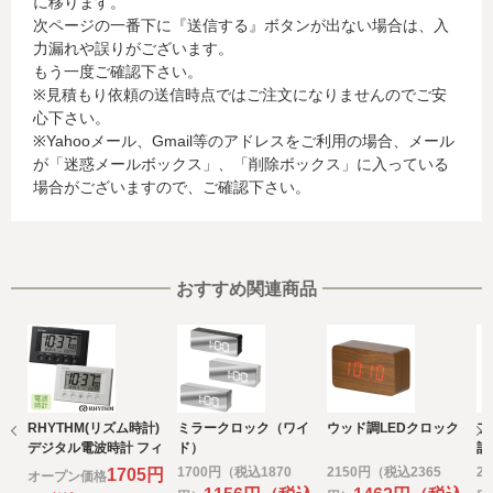
に移ります。
行会社が行う不正利用検知・防止のために、お客様が利用
次ページの一番下に『送信する』ボタンが出ない場合は、入
されているカード発行会社へ提供させていただきます。(氏
力漏れや誤りがございます。
名、電話番号、email アドレス、インターネット利用環境
もう一度ご確認下さい。
に関する情報等)
※見積もり依頼の送信時点ではご注文になりませんのでご安
お客様が利用されているカード発行会社が外国にある場
心下さい。
合、これらの情報は当該発行会社が所属する国に移転され
※Yahooメール、Gmail等のアドレスをご利用の場合、メール
る場合があります。当社では、お客様から収集した情報か
が「迷惑メールボックス」、「削除ボックス」に入っている
らは、ご利用のカード発行会社及び当該会社が所在する国
場合がございますので、ご確認下さい。
を特定することができないため、以下の個人情報保護措置
に関する情報を把握して、ご提供することはできません。
・提供先が所在する外国の名称
・当該国の個人情報保護に関する情報
・発行会社の個人情報保護の措置
おすすめ関連商品
なお、個人情報保護委員会のホームページ
(https://www.ppc.go.jp/)では、各国における個人情報保護
制度に関する情報について掲載されています。
お客様が未成年の場合、親権者または後見人の承諾を得た
上で、本サービスを利用するものとします。
RHYTHM(リズム時計)
ミラークロック（ワイ
ウッド調LEDクロック
フ
e) 個人情報の取扱いの委託について
デジタル電波時計 フィ
ド）
計
取得した個人情報の取扱いの全部又は、一部を委託するこ
ットウェーブスマート
1700円（税込1870
2150円（税込2365
2
1705円
オープン価格
とがあります。