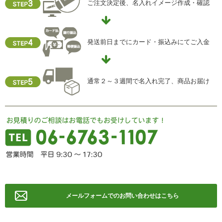
当社ホームページの個人情報保護方針をご覧下さい
ご注文決定後、名入れイメージ作成・確認
【お問合せ先】
個人情報保護管理責任者
発送前日までにカード・振込みにてご入金
住所 ：大阪市中央区瓦屋町2-13-5
TEL ： 06-6763-5415
FAX ： 06-6763-0829
通常２～３週間で名入れ完了、商品お届け
メールフォームでのお問い合わせはこちら