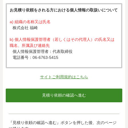
お見積り依頼をされる方における個人情報の取扱いについて
a) 組織の名称又は氏名
株式会社 福崎
b) 個人情報保護管理者（若しくはその代理人）の氏名又は
職名、所属及び連絡先
個人情報保護管理者：代表取締役
電話番号：06-6763-5415
c) 個人情報の利用目的
入力された個人情報は、お見積り依頼への対応のために利
サイトご利用規約はこちら
用します。
d) 個人情報の第三者提供について
下記ならびに法令に基づく場合を除き、取得した個人情報
をご本人の同意なく、第三者に提供することはありませ
ん。
・クレジットカード会社への情報提供
『見積り依頼の確認へ進む』ボタンを押した後、次のページ
当社がお客様から収集した以下の個人情報等は、カード発