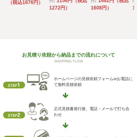
1156円（税込
1462円（税込
円）
円）
円
（税込1876円）
その場合には、当社において最善の考慮を行います。
1272円）
1608円）
1
f) 個人情報を与えなかった場合に生じる結果
個人情報を与えることは任意です。個人情報に関する情報
の一部をご提供いただけない場合は、お問い合わせ内容に
回答できない可能性があります。
g) 保有個人データの開示等および問い合わせ窓口について
お見積り依頼から納品までの流れについて
ご本人からの求めにより、当社が保有する保有個人データ
SHOPPING FLOW
に関する開示、利用目的の通知、内容の訂正・追加または
削除、利用停止、消去、第三者提供の停止および第三者提
供記録の開示(以下、開示等という)に応じます。
ホームページの見積依頼フォームorお電話に
開示等に応ずる窓口は、下記「当社の個人情報の取扱いに
て無料見積依頼
関する苦情、相談等の問合せ先」を参照してください。
h) 本人が容易に認識できない方法による個人情報の取得
クッキーやウェブビーコン等を用いるなどして、本人が容
正式見積書発行後、電話・メールで打ち合
易に認識できない方法による個人情報の取得を行っており
わせ
ません。
i) 個人情報保護方針