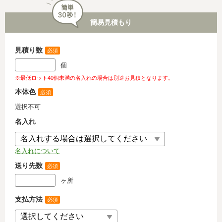
簡易見積もり
見積り数
必須
個
※最低ロット40個未満の名入れの場合は別途お見積となります。
本体色
必須
選択不可
名入れ
名入れについて
送り先数
必須
ヶ所
支払方法
必須