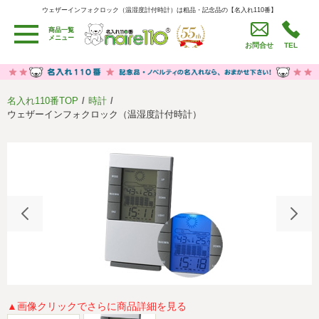
ウェザーインフォクロック（温湿度計付時計）は粗品・記念品の【名入れ110番】
ウェザーインフォクロック（温湿度計付時計）は粗品・記念品の【名入れ110番】
商品一覧
用途別カテゴリ
メニュー
お問合せ
TEL
卒園・卒業記念品
労働組合・設立記念・周年記念
季節商品（春・夏）
季節商品（秋・冬）
名入れ110番TOP
時計
うちわ・扇子・ファン
イベント・パーティーグッズ
ウェザーインフォクロック（温湿度計付時計）
カレンダー
食品・お菓子
値段別
セール品グッズ
ご利用ガイド
名入れについて
社会貢献活動
特定商取引法に基づく表記
著作権と推奨環境について
プライバシーポリシー
よくある質問
採用情報
▲画像クリックでさらに商品詳細を見る