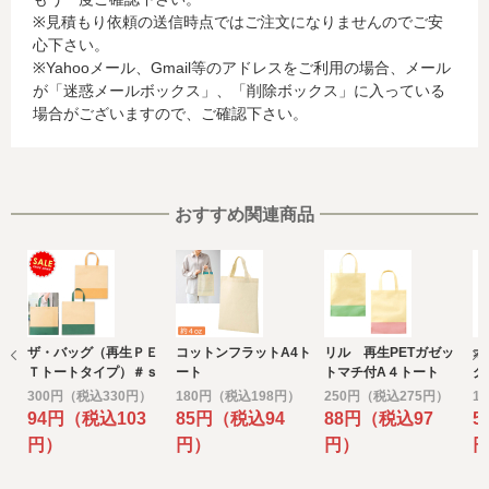
に関する情報等)
※見積もり依頼の送信時点ではご注文になりませんのでご安
お客様が利用されているカード発行会社が外国にある場
心下さい。
合、これらの情報は当該発行会社が所属する国に移転され
※Yahooメール、Gmail等のアドレスをご利用の場合、メール
る場合があります。当社では、お客様から収集した情報か
が「迷惑メールボックス」、「削除ボックス」に入っている
らは、ご利用のカード発行会社及び当該会社が所在する国
場合がございますので、ご確認下さい。
を特定することができないため、以下の個人情報保護措置
に関する情報を把握して、ご提供することはできません。
・提供先が所在する外国の名称
・当該国の個人情報保護に関する情報
・発行会社の個人情報保護の措置
おすすめ関連商品
なお、個人情報保護委員会のホームページ
(https://www.ppc.go.jp/)では、各国における個人情報保護
制度に関する情報について掲載されています。
お客様が未成年の場合、親権者または後見人の承諾を得た
上で、本サービスを利用するものとします。
ザ・バッグ（再生ＰＥ
コットンフラットA4ト
リル 再生PETガゼッ
オ
e) 個人情報の取扱いの委託について
Ｔトートタイプ）＃ｓ
ート
トマチ付A４トート
グ
取得した個人情報の取扱いの全部又は、一部を委託するこ
ｕｓｔａｉｎａｂｌｅ
300円（税込330円）
180円（税込198円）
250円（税込275円）
1
とがあります。
94円（税込103
85円（税込94
88円（税込97
5
その場合には、当社において最善の考慮を行います。
円）
円）
円）
f) 個人情報を与えなかった場合に生じる結果