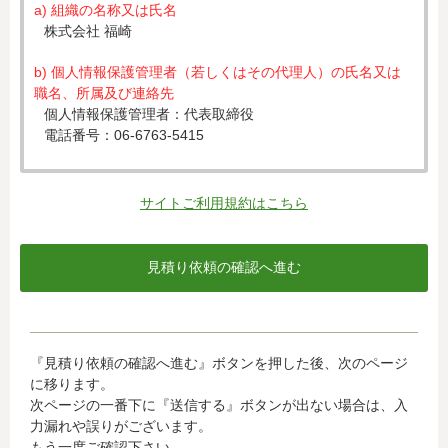
a) 組織の名称又は氏名
株式会社 福崎
b) 個人情報保護管理者（若しくはその代理人）の氏名又は
職名、所属及び連絡先
個人情報保護管理者：代表取締役
電話番号：06-6763-5415
c) 個人情報の利用目的
入力された個人情報は、お見積り依頼への対応のために利
サイトご利用規約はこちら
用します。
d) 個人情報の第三者提供について
下記ならびに法令に基づく場合を除き、取得した個人情報
をご本人の同意なく、第三者に提供することはありませ
ん。
・クレジットカード会社への情報提供
『見積り依頼の確認へ進む』ボタンを押した後、次のページ
当社がお客様から収集した以下の個人情報等は、カード発
に移ります。
行会社が行う不正利用検知・防止のために、お客様が利用
次ページの一番下に『送信する』ボタンが出ない場合は、入
されているカード発行会社へ提供させていただきます。(氏
力漏れや誤りがございます。
名、電話番号、email アドレス、インターネット利用環境
もう一度ご確認下さい。