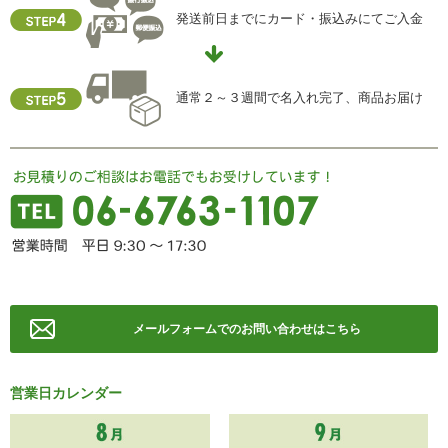
個人情報保護管理責任者
発送前日までにカード・振込みにてご入金
住所 ：大阪市中央区瓦屋町2-13-5
TEL ： 06-6763-5415
FAX ： 06-6763-0829
通常２～３週間で名入れ完了、商品お届け
メールフォームでのお問い合わせはこちら
営業日カレンダー