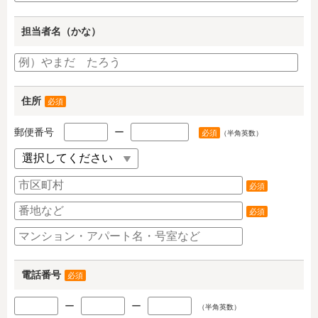
担当者名（かな）
住所
必須
郵便番号
ー
必須
（半角英数）
必須
必須
電話番号
必須
ー
ー
（半角英数）