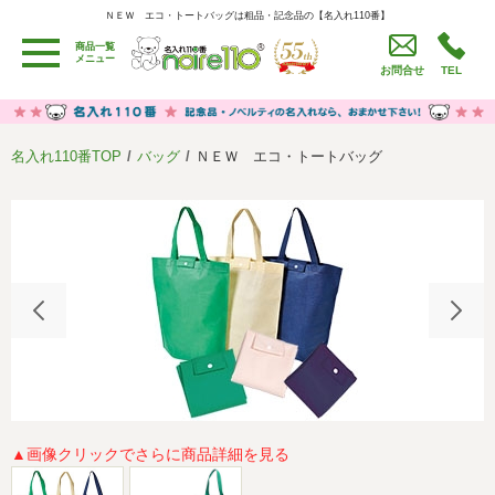
ＮＥＷ エコ・トートバッグは粗品・記念品の【名入れ110番】
ＮＥＷ エコ・トートバッグは粗品・記念品の【名入れ110番】
商品一覧
用途別カテゴリ
メニュー
お問合せ
TEL
卒園・卒業記念品
労働組合・設立記念・周年記念
季節商品（春・夏）
季節商品（秋・冬）
名入れ110番TOP
バッグ
ＮＥＷ エコ・トートバッグ
うちわ・扇子・ファン
イベント・パーティーグッズ
カレンダー
食品・お菓子
値段別
セール品グッズ
ご利用ガイド
名入れについて
社会貢献活動
特定商取引法に基づく表記
著作権と推奨環境について
プライバシーポリシー
よくある質問
採用情報
▲画像クリックでさらに商品詳細を見る