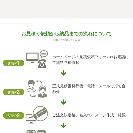
個人情報を与えることは任意です。個人情報に関する情報
の一部をご提供いただけない場合は、お問い合わせ内容に
回答できない可能性があります。
g) 保有個人データの開示等および問い合わせ窓口について
お見積り依頼から納品までの流れについて
ご本人からの求めにより、当社が保有する保有個人データ
SHOPPING FLOW
に関する開示、利用目的の通知、内容の訂正・追加または
削除、利用停止、消去、第三者提供の停止および第三者提
供記録の開示(以下、開示等という)に応じます。
ホームページの見積依頼フォームorお電話に
開示等に応ずる窓口は、下記「当社の個人情報の取扱いに
て無料見積依頼
関する苦情、相談等の問合せ先」を参照してください。
h) 本人が容易に認識できない方法による個人情報の取得
クッキーやウェブビーコン等を用いるなどして、本人が容
正式見積書発行後、電話・メールで打ち合
易に認識できない方法による個人情報の取得を行っており
わせ
ません。
i) 個人情報保護方針
当社ホームページの個人情報保護方針をご覧下さい
ご注文決定後、名入れイメージ作成・確認
【お問合せ先】