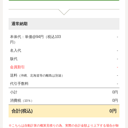
通常納期
本体代：単価@94円（税込103
-
円）
名入代
-
版代
-
会員割引
-
送料
-
（沖縄、北海道等の離島は別途）
代引手数料
-
小計
0円
消費税
0円
（10％）
合計(税込)
0円
※こちらは自動計算の概算見積りの為、実際の合計金額より上下する場合が御