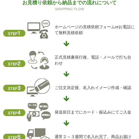
お見積り依頼から納品までの流れについて
ご本人からの求めにより、当社が保有する保有個人データ
SHOPPING FLOW
に関する開示、利用目的の通知、内容の訂正・追加または
削除、利用停止、消去、第三者提供の停止および第三者提
供記録の開示(以下、開示等という)に応じます。
ホームページの見積依頼フォームorお電話に
開示等に応ずる窓口は、下記「当社の個人情報の取扱いに
て無料見積依頼
関する苦情、相談等の問合せ先」を参照してください。
h) 本人が容易に認識できない方法による個人情報の取得
クッキーやウェブビーコン等を用いるなどして、本人が容
正式見積書発行後、電話・メールで打ち合
易に認識できない方法による個人情報の取得を行っており
わせ
ません。
i) 個人情報保護方針
当社ホームページの個人情報保護方針をご覧下さい
ご注文決定後、名入れイメージ作成・確認
【お問合せ先】
個人情報保護管理責任者
発送前日までにカード・振込みにてご入金
住所 ：大阪市中央区瓦屋町2-13-5
TEL ： 06-6763-5415
FAX ： 06-6763-0829
通常２～３週間で名入れ完了、商品お届け