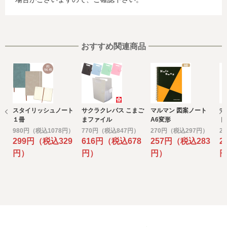
を特定することができないため、以下の個人情報保護措置
に関する情報を把握して、ご提供することはできません。
・提供先が所在する外国の名称
・当該国の個人情報保護に関する情報
・発行会社の個人情報保護の措置
おすすめ関連商品
なお、個人情報保護委員会のホームページ
(https://www.ppc.go.jp/)では、各国における個人情報保護
制度に関する情報について掲載されています。
お客様が未成年の場合、親権者または後見人の承諾を得た
上で、本サービスを利用するものとします。
スタイリッシュノート
サクラクレパス こまご
マルマン 図案ノート
マ
e) 個人情報の取扱いの委託について
１冊
まファイル
A6変形
ド
取得した個人情報の取扱いの全部又は、一部を委託するこ
変
980円（税込1078円）
770円（税込847円）
270円（税込297円）
2
とがあります。
299円（税込329
616円（税込678
257円（税込283
2
その場合には、当社において最善の考慮を行います。
円）
円）
円）
f) 個人情報を与えなかった場合に生じる結果
個人情報を与えることは任意です。個人情報に関する情報
の一部をご提供いただけない場合は、お問い合わせ内容に
回答できない可能性があります。
g) 保有個人データの開示等および問い合わせ窓口について