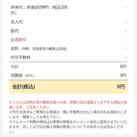
本体代：単価@298円（税込328
-
円）
名入代
-
版代
-
会員割引
-
送料
-
（沖縄、北海道等の離島は別途）
代引手数料
-
小計
0円
消費税
0円
（10％）
合計(税込)
0円
※こちらは自動計算の概算見積りの為、実際の合計金額より上下する場合が御
座います。ご注意ください。
※代引き決済をご希望のお客様は、稀に手数料が少なく表示される場合がござ
います。概算としてお考え下さい。
※クレジット利用の場合はお客様の情報をクレジット会社に提供させていただ
きます。詳しくは下記の個人情報の取扱いについての項目ｄをお読みくださ
い。