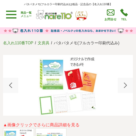
パタパタメモ(フルカラー印刷代込み)は粗品・記念品の【名入れ110番】
パタパタメモ(フルカラー印刷代込み)は粗品・記念品の【名入れ110番】
商品一覧
用途別カテゴリ
メニュー
お問合せ
TEL
卒園・卒業記念品
労働組合・設立記念・周年記念
季節商品（春・夏）
季節商品（秋・冬）
名入れ110番TOP
文房具
パタパタメモ(フルカラー印刷代込み)
うちわ・扇子・ファン
イベント・パーティーグッズ
カレンダー
食品・お菓子
値段別
セール品グッズ
ご利用ガイド
名入れについて
社会貢献活動
特定商取引法に基づく表記
著作権と推奨環境について
プライバシーポリシー
よくある質問
採用情報
▲画像クリックでさらに商品詳細を見る