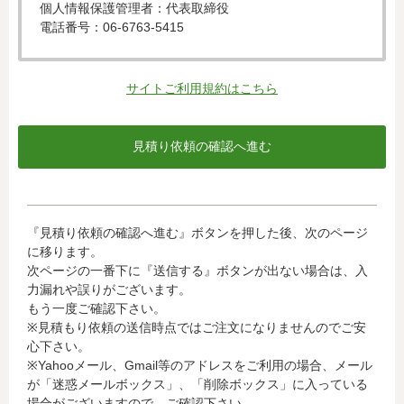
個人情報保護管理者：代表取締役
電話番号：06-6763-5415
c) 個人情報の利用目的
入力された個人情報は、お見積り依頼への対応のために利
サイトご利用規約はこちら
用します。
d) 個人情報の第三者提供について
下記ならびに法令に基づく場合を除き、取得した個人情報
をご本人の同意なく、第三者に提供することはありませ
ん。
・クレジットカード会社への情報提供
『見積り依頼の確認へ進む』ボタンを押した後、次のページ
当社がお客様から収集した以下の個人情報等は、カード発
に移ります。
行会社が行う不正利用検知・防止のために、お客様が利用
次ページの一番下に『送信する』ボタンが出ない場合は、入
されているカード発行会社へ提供させていただきます。(氏
力漏れや誤りがございます。
名、電話番号、email アドレス、インターネット利用環境
もう一度ご確認下さい。
に関する情報等)
※見積もり依頼の送信時点ではご注文になりませんのでご安
お客様が利用されているカード発行会社が外国にある場
心下さい。
合、これらの情報は当該発行会社が所属する国に移転され
※Yahooメール、Gmail等のアドレスをご利用の場合、メール
る場合があります。当社では、お客様から収集した情報か
が「迷惑メールボックス」、「削除ボックス」に入っている
らは、ご利用のカード発行会社及び当該会社が所在する国
場合がございますので、ご確認下さい。