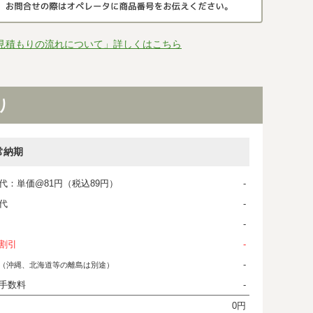
見積もりの流れについて」詳しくはこちら
り
常納期
代：単価@81円（税込89円）
-
代
-
-
割引
-
-
（沖縄、北海道等の離島は別途）
手数料
-
0円