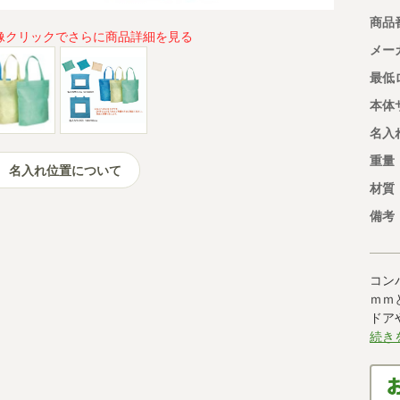
商品
像クリックでさらに商品詳細を見る
メー
最低
本体
名入
重量
名入れ位置について
材質
備考
コン
ｍｍ
ドア
続き