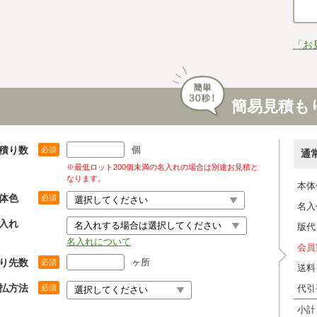
「お
簡易見積も
積り数
個
必須
通
※最低ロット200個未満の名入れの場合は別途お見積と
なります。
本体
体色
必須
名入
入れ
版代
名入れについて
会員
り先数
ヶ所
必須
送料
払方法
必須
代引
小計