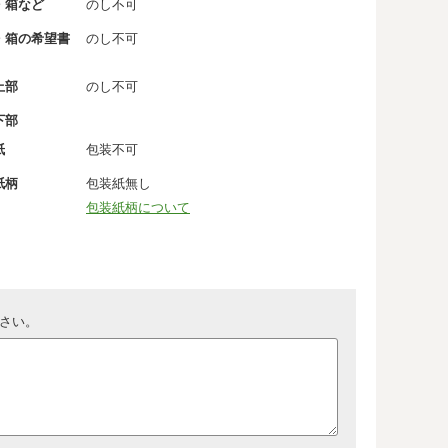
・箱など
のし不可
・箱の希望書
のし不可
上部
のし不可
下部
紙
包装不可
紙柄
包装紙無し
包装紙柄について
さい。