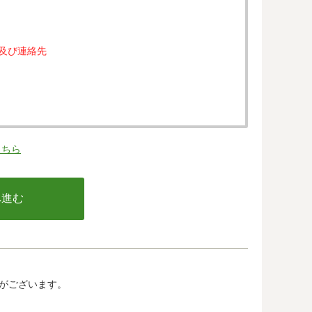
属及び連絡先
。
こちら
の同意なく、第三者に提供することはありません。
行う不正利用検知・防止のために、お客様が利用され
email アドレス、インターネット利用環境に関する
の情報は当該発行会社が所属する国に移転される場合
カード発行会社及び当該会社が所在する国を特定する
して、ご提供することはできません。
がございます。