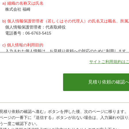
a) 組織の名称又は氏名
株式会社 福崎
b) 個人情報保護管理者（若しくはその代理人）の氏名又は職名、所
個人情報保護管理者：代表取締役
電話番号：06-6763-5415
c) 個人情報の利用目的
入力された個人情報は、お見積り依頼への対応のために利用します
サイトご利用規約は
d) 個人情報の第三者提供について
下記ならびに法令に基づく場合を除き、取得した個人情報をご本人
・クレジットカード会社への情報提供
当社がお客様から収集した以下の個人情報等は、カード発行会社が
ているカード発行会社へ提供させていただきます。(氏名、電話番号、
情報等)
お客様が利用されているカード発行会社が外国にある場合、これら
があります。当社では、お客様から収集した情報からは、ご利用の
ことができないため、以下の個人情報保護措置に関する情報を把握
見積り依頼の確認へ進む』ボタンを押した後、次のページに移ります。
・提供先が所在する外国の名称
ページの一番下に『送信する』ボタンが出ない場合は、入力漏れや誤り
・当該国の個人情報保護に関する情報
う一度ご確認下さい。