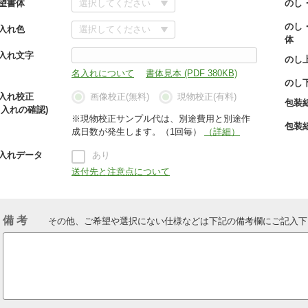
望書体
のし
のし
入れ色
体
入れ文字
のし
名入れについて
書体見本 (PDF 380KB)
のし
入れ校正
画像校正(無料)
現物校正(有料)
包装
名入れの確認)
※現物校正サンプル代は、別途費用と別途作
包装
成日数が発生します。（1回毎）
（詳細）
入れデータ
あり
送付先と注意点について
備 考
その他、ご希望や選択にない仕様などは下記の備考欄にご記入下