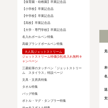
【保育園・幼稚園】卒業記念品
【小学校】卒業記念品
【中学校】卒業記念品
【高校】卒業記念品
【大学・専門学校】卒業記念品
名入れボールペン特集
高級ブランドボールペン特集
見
大人気ジェットストリーム
ジェットストリーム特価(1色)名入れ無料キ
ャンペーン
本
三菱鉛筆のタッチペン「ジェットストリー
ム スタイラス」特設ページ
名
文具・文房具特集
タオル特集
送
バッグ特集
支
ボトル・マグ・タンブラー特集
サーモスボトル特集