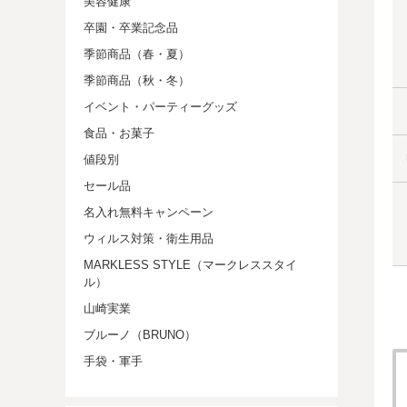
美容健康
卒園・卒業記念品
季節商品（春・夏）
季節商品（秋・冬）
イベント・パーティーグッズ
食品・お菓子
値段別
セール品
名入れ無料キャンペーン
ウィルス対策・衛生用品
MARKLESS STYLE（マークレススタイ
ル）
山崎実業
ブルーノ（BRUNO）
手袋・軍手