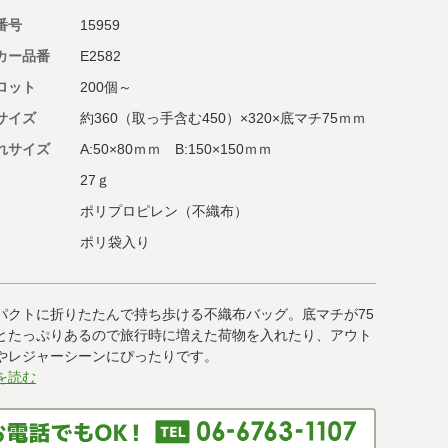
番号
15959
カー品番
E2582
ロット
200個～
サイズ
約360（取っ手含む450）×320×底マチ75ｍｍ
れサイズ
A:50×80ｍｍ B:150×150ｍｍ
27ｇ
ポリプロピレン（不織布）
ポリ袋入り
パクトに折りたたんで持ち歩ける不織布バッグ。底マチが75
とたっぷりあるので旅行時に増えた荷物を入れたり、アウト
やレジャーシーンにぴったりです。
を読む