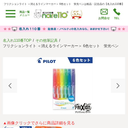
フリクションライト ＜消えるラインマーカー＞ 6色セット 蛍光ペンは粗品・記念品の【名入れ110番】
フリクションライト ＜消えるラインマーカー＞ 6色セット 蛍光ペンは粗品・記念品の【名入れ110番】
商品一覧
用途別カテゴリ
メニュー
お問合せ
TEL
卒園・卒業記念品
労働組合・設立記念・周年記念
季節商品（春・夏）
季節商品（秋・冬）
名入れ110番TOP
その他筆記具
うちわ・扇子・ファン
イベント・パーティーグッズ
フリクションライト ＜消えるラインマーカー＞ 6色セット 蛍光ペン
カレンダー
食品・お菓子
値段別
セール品グッズ
ご利用ガイド
名入れについて
社会貢献活動
特定商取引法に基づく表記
著作権と推奨環境について
プライバシーポリシー
よくある質問
採用情報
▲画像クリックでさらに商品詳細を見る