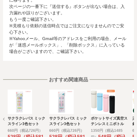
に移ります。
行会社が行う不正利用検知・防止のために、お客様が利用
次ページの一番下に『送信する』ボタンが出ない場合は、入
されているカード発行会社へ提供させていただきます。(氏
力漏れや誤りがございます。
名、電話番号、email アドレス、インターネット利用環境
もう一度ご確認下さい。
に関する情報等)
※見積もり依頼の送信時点ではご注文になりませんのでご安
お客様が利用されているカード発行会社が外国にある場
心下さい。
合、これらの情報は当該発行会社が所属する国に移転され
※Yahooメール、Gmail等のアドレスをご利用の場合、メール
る場合があります。当社では、お客様から収集した情報か
が「迷惑メールボックス」、「削除ボックス」に入っている
らは、ご利用のカード発行会社及び当該会社が所在する国
場合がございますので、ご確認下さい。
を特定することができないため、以下の個人情報保護措置
に関する情報を把握して、ご提供することはできません。
・提供先が所在する外国の名称
・当該国の個人情報保護に関する情報
・発行会社の個人情報保護の措置
おすすめ関連商品
なお、個人情報保護委員会のホームページ
(https://www.ppc.go.jp/)では、各国における個人情報保護
制度に関する情報について掲載されています。
お客様が未成年の場合、親権者または後見人の承諾を得た
上で、本サービスを利用するものとします。
サクラクレパス ミック
サクラクレパス ミック
ポケットサイズ真空ス
三
e) 個人情報の取扱いの委託について
スライン3色セット
スライン3色セット
テンレスミニボトル
鉛
取得した個人情報の取扱いの全部又は、一部を委託するこ
ジューシーカラー マ
ナチュラルカラー マ
130ｍｌ
660円（税込726円）
660円（税込726円）
1350円（税込1485
6
とがあります。
ーカーペン
ーカーペン
528円（税込581
528円（税込581
548円（税込
5