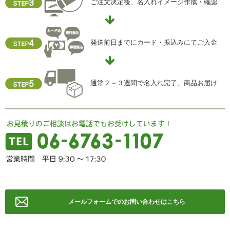
当社ホームページの個人情報保護方針をご覧下さい
ご注文決定後、名入れイメージ作成・確認
【お問合せ先】
個人情報保護管理責任者
発送前日までにカード・振込みにてご入金
住所 ：大阪市中央区瓦屋町2-13-5
TEL ： 06-6763-5415
FAX ： 06-6763-0829
通常２～３週間で名入れ完了、商品お届け
メールフォームでのお問い合わせはこちら