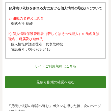
お見積り依頼をされる方における個人情報の取扱いについて
a) 組織の名称又は氏名
株式会社 福崎
b) 個人情報保護管理者（若しくはその代理人）の氏名又は
職名、所属及び連絡先
個人情報保護管理者：代表取締役
電話番号：06-6763-5415
c) 個人情報の利用目的
入力された個人情報は、お見積り依頼への対応のために利
サイトご利用規約はこちら
用します。
d) 個人情報の第三者提供について
下記ならびに法令に基づく場合を除き、取得した個人情報
をご本人の同意なく、第三者に提供することはありませ
ん。
・クレジットカード会社への情報提供
『見積り依頼の確認へ進む』ボタンを押した後、次のページ
当社がお客様から収集した以下の個人情報等は、カード発