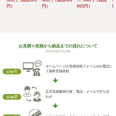
円）
その場合には、当社において最善の考慮を行います。
円）
円）
603円）
f) 個人情報を与えなかった場合に生じる結果
個人情報を与えることは任意です。個人情報に関する情報
の一部をご提供いただけない場合は、お問い合わせ内容に
回答できない可能性があります。
g) 保有個人データの開示等および問い合わせ窓口について
お見積り依頼から納品までの流れについて
ご本人からの求めにより、当社が保有する保有個人データ
SHOPPING FLOW
に関する開示、利用目的の通知、内容の訂正・追加または
削除、利用停止、消去、第三者提供の停止および第三者提
供記録の開示(以下、開示等という)に応じます。
ホームページの見積依頼フォームorお電話に
開示等に応ずる窓口は、下記「当社の個人情報の取扱いに
て無料見積依頼
関する苦情、相談等の問合せ先」を参照してください。
h) 本人が容易に認識できない方法による個人情報の取得
クッキーやウェブビーコン等を用いるなどして、本人が容
正式見積書発行後、電話・メールで打ち合
易に認識できない方法による個人情報の取得を行っており
わせ
ません。
i) 個人情報保護方針