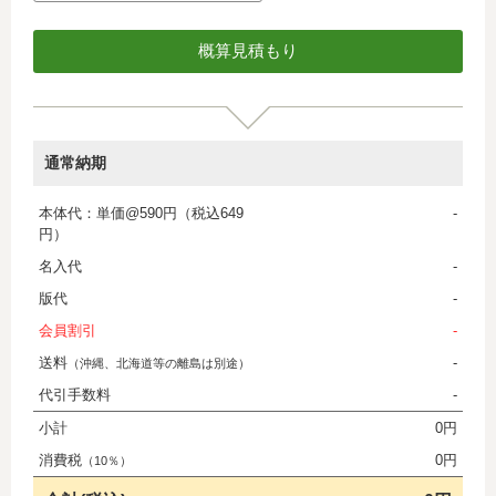
通常納期
本体代：単価@590円（税込649
-
円）
名入代
-
版代
-
会員割引
-
送料
-
（沖縄、北海道等の離島は別途）
代引手数料
-
小計
0円
消費税
0円
（10％）