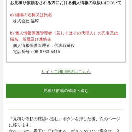
お見積り依頼をされる方における個人情報の取扱いについて
a) 組織の名称又は氏名
株式会社 福崎
b) 個人情報保護管理者（若しくはその代理人）の氏名又は
職名、所属及び連絡先
個人情報保護管理者：代表取締役
電話番号：06-6763-5415
c) 個人情報の利用目的
入力された個人情報は、お見積り依頼への対応のために利
サイトご利用規約はこちら
用します。
d) 個人情報の第三者提供について
下記ならびに法令に基づく場合を除き、取得した個人情報
をご本人の同意なく、第三者に提供することはありませ
ん。
・クレジットカード会社への情報提供
『見積り依頼の確認へ進む』ボタンを押した後、次のページ
当社がお客様から収集した以下の個人情報等は、カード発
に移ります。
行会社が行う不正利用検知・防止のために、お客様が利用
次ページの一番下に『送信する』ボタンが出ない場合は、入
されているカード発行会社へ提供させていただきます。(氏