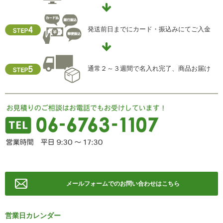
【お問合せ先】
個人情報保護管理責任者
発送前日までにカード・振込みにてご入金
住所 ：大阪市中央区瓦屋町2-13-5
TEL ： 06-6763-5415
FAX ： 06-6763-0829
通常２～３週間で名入れ完了、商品お届け
メールフォームでのお問い合わせはこちら
営業日カレンダー