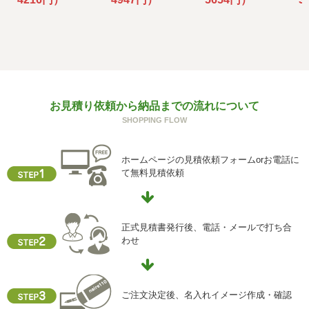
f) 個人情報を与えなかった場合に生じる結果
個人情報を与えることは任意です。個人情報に関する情報
の一部をご提供いただけない場合は、お問い合わせ内容に
回答できない可能性があります。
g) 保有個人データの開示等および問い合わせ窓口について
お見積り依頼から納品までの流れについて
ご本人からの求めにより、当社が保有する保有個人データ
SHOPPING FLOW
に関する開示、利用目的の通知、内容の訂正・追加または
削除、利用停止、消去、第三者提供の停止および第三者提
供記録の開示(以下、開示等という)に応じます。
ホームページの見積依頼フォームorお電話に
開示等に応ずる窓口は、下記「当社の個人情報の取扱いに
て無料見積依頼
関する苦情、相談等の問合せ先」を参照してください。
h) 本人が容易に認識できない方法による個人情報の取得
クッキーやウェブビーコン等を用いるなどして、本人が容
正式見積書発行後、電話・メールで打ち合
易に認識できない方法による個人情報の取得を行っており
わせ
ません。
i) 個人情報保護方針
当社ホームページの個人情報保護方針をご覧下さい
ご注文決定後、名入れイメージ作成・確認