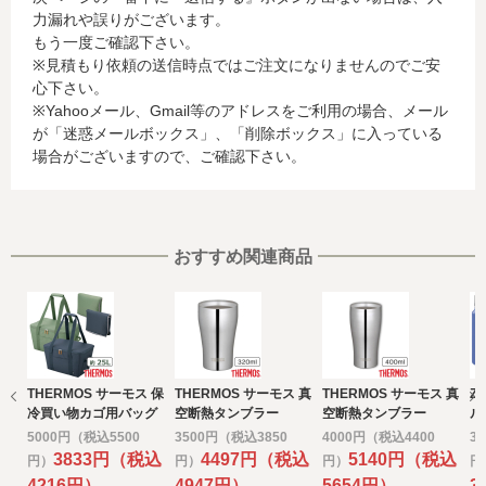
力漏れや誤りがございます。
名、電話番号、email アドレス、インターネット利用環境
もう一度ご確認下さい。
に関する情報等)
※見積もり依頼の送信時点ではご注文になりませんのでご安
お客様が利用されているカード発行会社が外国にある場
心下さい。
合、これらの情報は当該発行会社が所属する国に移転され
※Yahooメール、Gmail等のアドレスをご利用の場合、メール
る場合があります。当社では、お客様から収集した情報か
が「迷惑メールボックス」、「削除ボックス」に入っている
らは、ご利用のカード発行会社及び当該会社が所在する国
場合がございますので、ご確認下さい。
を特定することができないため、以下の個人情報保護措置
に関する情報を把握して、ご提供することはできません。
・提供先が所在する外国の名称
・当該国の個人情報保護に関する情報
・発行会社の個人情報保護の措置
おすすめ関連商品
なお、個人情報保護委員会のホームページ
(https://www.ppc.go.jp/)では、各国における個人情報保護
制度に関する情報について掲載されています。
お客様が未成年の場合、親権者または後見人の承諾を得た
上で、本サービスを利用するものとします。
THERMOS サーモス 保
THERMOS サーモス 真
THERMOS サーモス 真
Z
e) 個人情報の取扱いの委託について
冷買い物カゴ用バッグ
空断熱タンブラー
空断熱タンブラー
ル
取得した個人情報の取扱いの全部又は、一部を委託するこ
320ｍｌ ステンレス
400ｍｌ ステンレス
4
5000円（税込5500
3500円（税込3850
4000円（税込4400
3
とがあります。
ミラー
ミラー
刷
3833円（税込
4497円（税込
5140円（税込
円）
円）
円）
円
その場合には、当社において最善の考慮を行います。
4216円）
4947円）
5654円）
3