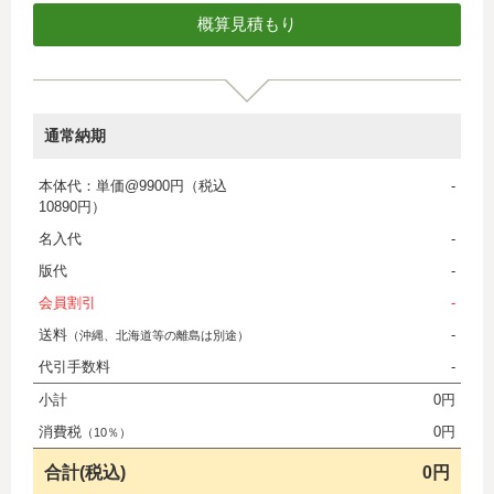
通常納期
本体代：単価@9900円（税込
-
10890円）
名入代
-
版代
-
会員割引
-
送料
-
（沖縄、北海道等の離島は別途）
代引手数料
-
小計
0円
消費税
0円
（10％）
合計(税込)
0円