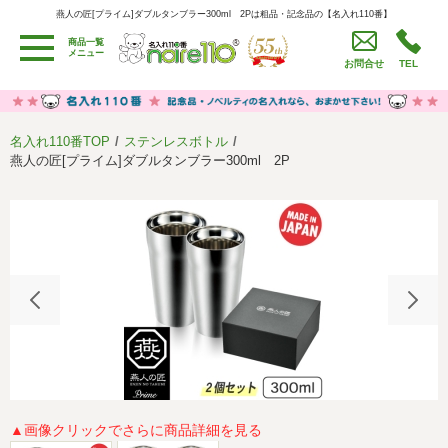
燕人の匠[プライム]ダブルタンブラー300ml 2Pは粗品・記念品の【名入れ110番】
燕人の匠[プライム]ダブルタンブラー300ml 2Pは粗品・記念品の【名入れ110番】
商品一覧
用途別カテゴリ
メニュー
お問合せ
TEL
卒園・卒業記念品
労働組合・設立記念・周年記念
季節商品（春・夏）
季節商品（秋・冬）
名入れ110番TOP
ステンレスボトル
うちわ・扇子・ファン
イベント・パーティーグッズ
燕人の匠[プライム]ダブルタンブラー300ml 2P
カレンダー
食品・お菓子
値段別
セール品グッズ
ご利用ガイド
名入れについて
社会貢献活動
特定商取引法に基づく表記
著作権と推奨環境について
プライバシーポリシー
よくある質問
採用情報
▲画像クリックでさらに商品詳細を見る