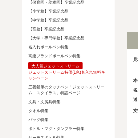
【保育園・幼稚園】卒業記念品
【小学校】卒業記念品
【中学校】卒業記念品
【高校】卒業記念品
【大学・専門学校】卒業記念品
名入れボールペン特集
高級ブランドボールペン特集
見
大人気ジェットストリーム
ジェットストリーム特価(1色)名入れ無料キ
ャンペーン
本
三菱鉛筆のタッチペン「ジェットストリー
名
ム スタイラス」特設ページ
送
文具・文房具特集
支
タオル特集
バッグ特集
ボトル・マグ・タンブラー特集
サーモスボトル特集