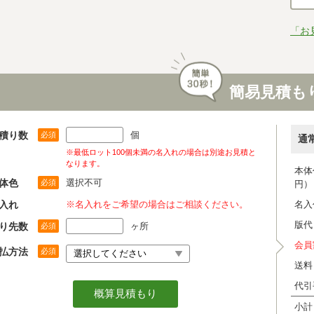
「お
簡易見積も
積り数
個
必須
通
※最低ロット100個未満の名入れの場合は別途お見積と
なります。
本体
体色
選択不可
必須
円）
入れ
※名入れをご希望の場合はご相談ください。
名入
版代
り先数
ヶ所
必須
会員
払方法
必須
送料
代引
小計