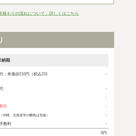
見積もりの流れについて」詳しくはこちら
り
常納期
代：単価@210円（税込231
-
代
-
-
割引
-
-
（沖縄、北海道等の離島は別途）
手数料
-
0円