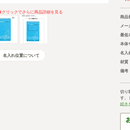
像クリックでさらに商品詳細を見る
商品
メー
最低
本体
名入
名入れ位置について
材質
備考
切り
す。
続き