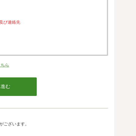
属及び連絡先
。
こちら
の同意なく、第三者に提供することはありません。
行う不正利用検知・防止のために、お客様が利用され
email アドレス、インターネット利用環境に関する
の情報は当該発行会社が所属する国に移転される場合
カード発行会社及び当該会社が所在する国を特定する
して、ご提供することはできません。
がございます。