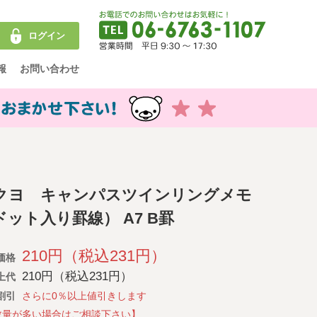
ログイン
報
お問い合わせ
クヨ キャンパスツインリングメモ
ドット入り罫線） A7 B罫
210円（税込231円）
価格
210円（税込231円）
上代
割引
さらに0％以上値引きします
数量が多い場合はご相談下さい】