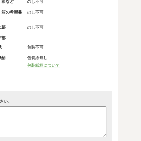
・箱など
のし不可
・箱の希望書
のし不可
上部
のし不可
下部
紙
包装不可
紙柄
包装紙無し
包装紙柄について
さい。