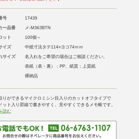
番号
17439
カー品番
メ-M363BTN
ロット
100個～
サイズ
中紙寸法タテ114×ヨコ74ｍｍ
れサイズ
名入れをご希望の場合はご相談ください。
表紙（表・裏）：PP、紙質：上質紙
裸納品
取りができるマイクロミシン目入りのカットオフタイプで
ドット入り罫線で書きやすく、見やすくできるメモ帳です。
を読む