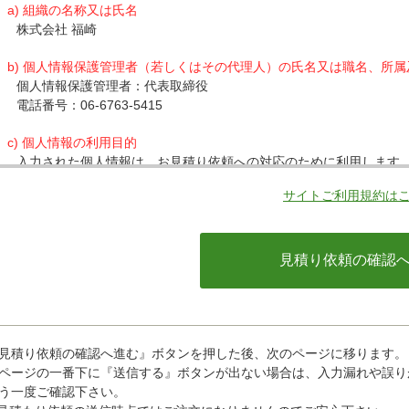
a) 組織の名称又は氏名
株式会社 福崎
b) 個人情報保護管理者（若しくはその代理人）の氏名又は職名、所
個人情報保護管理者：代表取締役
電話番号：06-6763-5415
c) 個人情報の利用目的
入力された個人情報は、お見積り依頼への対応のために利用します
サイトご利用規約は
d) 個人情報の第三者提供について
下記ならびに法令に基づく場合を除き、取得した個人情報をご本人
・クレジットカード会社への情報提供
当社がお客様から収集した以下の個人情報等は、カード発行会社が
ているカード発行会社へ提供させていただきます。(氏名、電話番号、
情報等)
お客様が利用されているカード発行会社が外国にある場合、これら
があります。当社では、お客様から収集した情報からは、ご利用の
ことができないため、以下の個人情報保護措置に関する情報を把握
見積り依頼の確認へ進む』ボタンを押した後、次のページに移ります。
・提供先が所在する外国の名称
ページの一番下に『送信する』ボタンが出ない場合は、入力漏れや誤り
・当該国の個人情報保護に関する情報
う一度ご確認下さい。