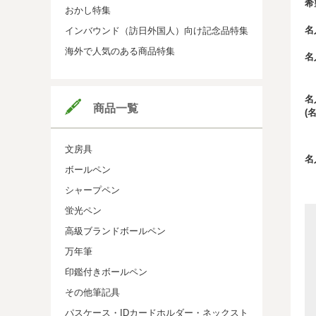
希
おかし特集
名
インバウンド（訪日外国人）向け記念品特集
海外で人気のある商品特集
名
名
商品一覧
(
文房具
名
ボールペン
シャープペン
蛍光ペン
高級ブランドボールペン
万年筆
印鑑付きボールペン
その他筆記具
パスケース・IDカードホルダー・ネックスト