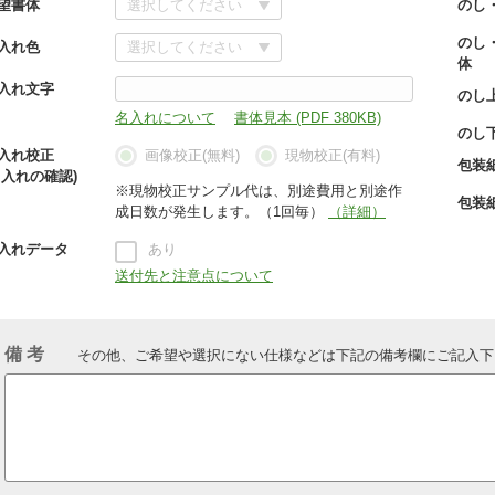
望書体
のし
のし
入れ色
体
入れ文字
のし
名入れについて
書体見本 (PDF 380KB)
のし
入れ校正
画像校正(無料)
現物校正(有料)
包装
名入れの確認)
※現物校正サンプル代は、別途費用と別途作
包装
成日数が発生します。（1回毎）
（詳細）
入れデータ
あり
送付先と注意点について
備 考
その他、ご希望や選択にない仕様などは下記の備考欄にご記入下