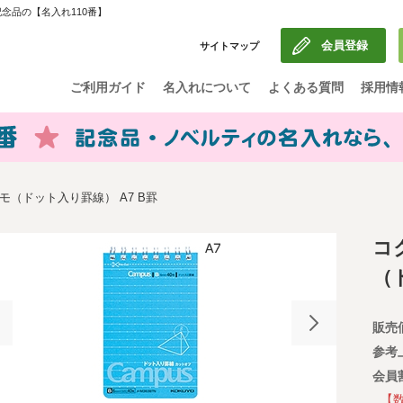
念品の【名入れ110番】
会員登録
サイトマップ
ご利用ガイド
名入れについて
よくある質問
採用情
（ドット入り罫線） A7 B罫
コ
（
販売
参考
会員
【