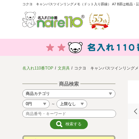
コクヨ キャンパスツインリングメモ（ドット入り罫線） A7 B罫は粗品・記
名入れ110番TOP
文房具
コクヨ キャンパスツインリングメモ
商品検索
～