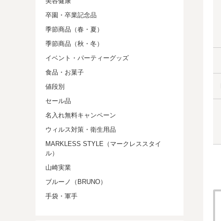
美容健康
卒園・卒業記念品
季節商品（春・夏）
季節商品（秋・冬）
イベント・パーティーグッズ
食品・お菓子
値段別
セール品
名入れ無料キャンペーン
ウィルス対策・衛生用品
MARKLESS STYLE（マークレススタイ
ル）
山崎実業
ブルーノ（BRUNO）
手袋・軍手