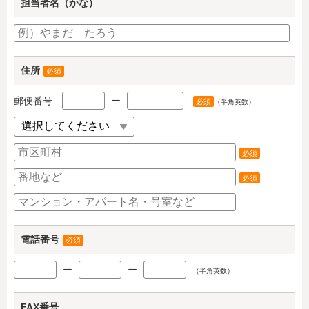
担当者名（かな）
住所
必須
郵便番号
ー
必須
（半角英数）
必須
必須
電話番号
必須
ー
ー
（半角英数）
FAX番号