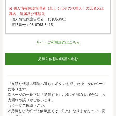
b) 個人情報保護管理者（若しくはその代理人）の氏名又は
職名、所属及び連絡先
個人情報保護管理者：代表取締役
電話番号：06-6763-5415
c) 個人情報の利用目的
入力された個人情報は、お見積り依頼への対応のために利
サイトご利用規約はこちら
用します。
d) 個人情報の第三者提供について
下記ならびに法令に基づく場合を除き、取得した個人情報
をご本人の同意なく、第三者に提供することはありませ
ん。
・クレジットカード会社への情報提供
『見積り依頼の確認へ進む』ボタンを押した後、次のページ
当社がお客様から収集した以下の個人情報等は、カード発
に移ります。
行会社が行う不正利用検知・防止のために、お客様が利用
次ページの一番下に『送信する』ボタンが出ない場合は、入
されているカード発行会社へ提供させていただきます。(氏
力漏れや誤りがございます。
名、電話番号、email アドレス、インターネット利用環境
もう一度ご確認下さい。
に関する情報等)
※見積もり依頼の送信時点ではご注文になりませんのでご安
お客様が利用されているカード発行会社が外国にある場