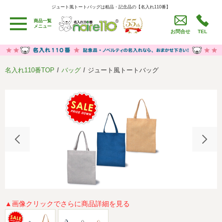
ジュート風トートバッグは粗品・記念品の【名入れ110番】
ジュート風トートバッグは粗品・記念品の【名入れ110番】
商品一覧
用途別カテゴリ
メニュー
お問合せ
TEL
卒園・卒業記念品
労働組合・設立記念・周年記念
季節商品（春・夏）
季節商品（秋・冬）
名入れ110番TOP
バッグ
ジュート風トートバッグ
うちわ・扇子・ファン
イベント・パーティーグッズ
カレンダー
食品・お菓子
値段別
セール品グッズ
ご利用ガイド
名入れについて
社会貢献活動
特定商取引法に基づく表記
著作権と推奨環境について
プライバシーポリシー
よくある質問
採用情報
▲画像クリックでさらに商品詳細を見る