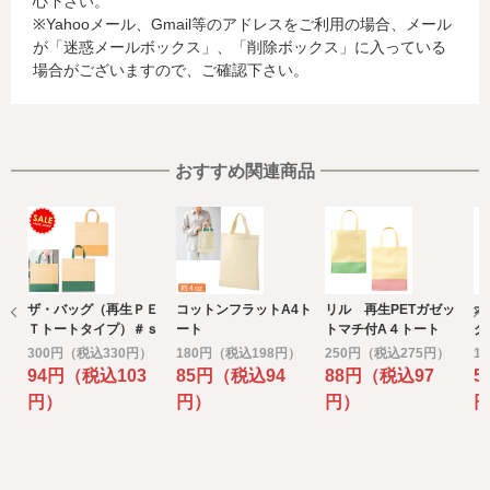
心下さい。
合、これらの情報は当該発行会社が所属する国に移転され
※Yahooメール、Gmail等のアドレスをご利用の場合、メール
る場合があります。当社では、お客様から収集した情報か
が「迷惑メールボックス」、「削除ボックス」に入っている
らは、ご利用のカード発行会社及び当該会社が所在する国
場合がございますので、ご確認下さい。
を特定することができないため、以下の個人情報保護措置
に関する情報を把握して、ご提供することはできません。
・提供先が所在する外国の名称
・当該国の個人情報保護に関する情報
・発行会社の個人情報保護の措置
おすすめ関連商品
なお、個人情報保護委員会のホームページ
(https://www.ppc.go.jp/)では、各国における個人情報保護
制度に関する情報について掲載されています。
お客様が未成年の場合、親権者または後見人の承諾を得た
上で、本サービスを利用するものとします。
ザ・バッグ（再生ＰＥ
コットンフラットA4ト
リル 再生PETガゼッ
オ
e) 個人情報の取扱いの委託について
Ｔトートタイプ）＃ｓ
ート
トマチ付A４トート
グ
取得した個人情報の取扱いの全部又は、一部を委託するこ
ｕｓｔａｉｎａｂｌｅ
300円（税込330円）
180円（税込198円）
250円（税込275円）
1
とがあります。
94円（税込103
85円（税込94
88円（税込97
5
その場合には、当社において最善の考慮を行います。
円）
円）
円）
f) 個人情報を与えなかった場合に生じる結果
個人情報を与えることは任意です。個人情報に関する情報
の一部をご提供いただけない場合は、お問い合わせ内容に