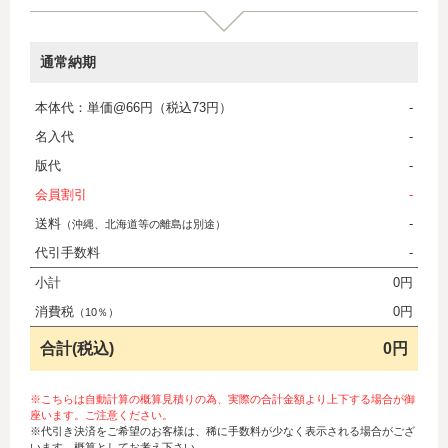
通常納期
本体代：単価@66円（税込73円）
-
名入代
-
版代
-
会員割引
-
送料
-
（沖縄、北海道等の離島は別途）
代引手数料
-
小計
0円
消費税
0円
（10％）
合計(税込)
0円
※こちらは自動計算の概算見積りの為、実際の合計金額より上下する場合が御
座います。ご注意ください。
※代引き決済をご希望のお客様は、稀に手数料が少なく表示される場合がござ
います。概算としてお考え下さい。