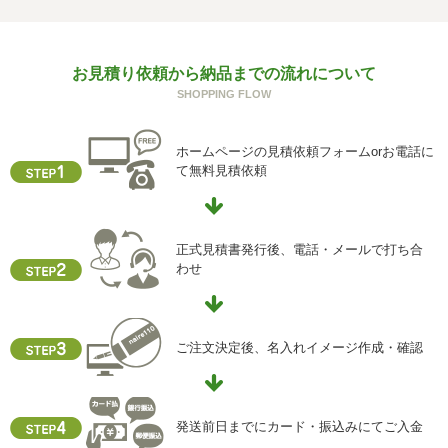
回答できない可能性があります。
g) 保有個人データの開示等および問い合わせ窓口について
お見積り依頼から納品までの流れについて
ご本人からの求めにより、当社が保有する保有個人データ
SHOPPING FLOW
に関する開示、利用目的の通知、内容の訂正・追加または
削除、利用停止、消去、第三者提供の停止および第三者提
供記録の開示(以下、開示等という)に応じます。
ホームページの見積依頼フォームorお電話に
開示等に応ずる窓口は、下記「当社の個人情報の取扱いに
て無料見積依頼
関する苦情、相談等の問合せ先」を参照してください。
h) 本人が容易に認識できない方法による個人情報の取得
クッキーやウェブビーコン等を用いるなどして、本人が容
正式見積書発行後、電話・メールで打ち合
易に認識できない方法による個人情報の取得を行っており
わせ
ません。
i) 個人情報保護方針
当社ホームページの個人情報保護方針をご覧下さい
ご注文決定後、名入れイメージ作成・確認
【お問合せ先】
個人情報保護管理責任者
発送前日までにカード・振込みにてご入金
住所 ：大阪市中央区瓦屋町2-13-5