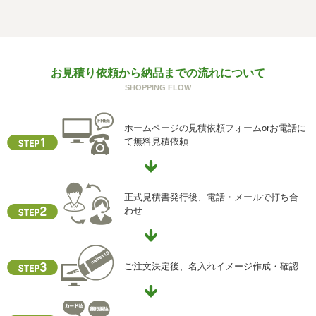
個人情報を与えることは任意です。個人情報に関する情報
の一部をご提供いただけない場合は、お問い合わせ内容に
回答できない可能性があります。
g) 保有個人データの開示等および問い合わせ窓口について
お見積り依頼から納品までの流れについて
ご本人からの求めにより、当社が保有する保有個人データ
SHOPPING FLOW
に関する開示、利用目的の通知、内容の訂正・追加または
削除、利用停止、消去、第三者提供の停止および第三者提
供記録の開示(以下、開示等という)に応じます。
ホームページの見積依頼フォームorお電話に
開示等に応ずる窓口は、下記「当社の個人情報の取扱いに
て無料見積依頼
関する苦情、相談等の問合せ先」を参照してください。
h) 本人が容易に認識できない方法による個人情報の取得
クッキーやウェブビーコン等を用いるなどして、本人が容
正式見積書発行後、電話・メールで打ち合
易に認識できない方法による個人情報の取得を行っており
わせ
ません。
i) 個人情報保護方針
当社ホームページの個人情報保護方針をご覧下さい
ご注文決定後、名入れイメージ作成・確認
【お問合せ先】
個人情報保護管理責任者