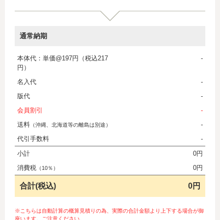
通常納期
本体代：単価@197円（税込217
-
円）
名入代
-
版代
-
会員割引
-
送料
-
（沖縄、北海道等の離島は別途）
代引手数料
-
小計
0円
消費税
0円
（10％）
合計(税込)
0円
※こちらは自動計算の概算見積りの為、実際の合計金額より上下する場合が御
座います。ご注意ください。