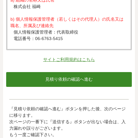
a) 組織の名称又は氏名
株式会社 福崎
b) 個人情報保護管理者（若しくはその代理人）の氏名又は
職名、所属及び連絡先
個人情報保護管理者：代表取締役
電話番号：06-6763-5415
c) 個人情報の利用目的
入力された個人情報は、お見積り依頼への対応のために利
サイトご利用規約はこちら
用します。
d) 個人情報の第三者提供について
下記ならびに法令に基づく場合を除き、取得した個人情報
をご本人の同意なく、第三者に提供することはありませ
ん。
・クレジットカード会社への情報提供
『見積り依頼の確認へ進む』ボタンを押した後、次のページ
当社がお客様から収集した以下の個人情報等は、カード発
に移ります。
行会社が行う不正利用検知・防止のために、お客様が利用
次ページの一番下に『送信する』ボタンが出ない場合は、入
されているカード発行会社へ提供させていただきます。(氏
力漏れや誤りがございます。
名、電話番号、email アドレス、インターネット利用環境
もう一度ご確認下さい。
に関する情報等)