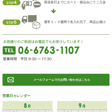
発送前日までにカード・振込みにてご入金
住所 ：大阪市中央区瓦屋町2-13-5
TEL ： 06-6763-5415
FAX ： 06-6763-0829
通常２～３週間で名入れ完了、商品お届け
メールフォームでのお問い合わせはこちら
営業日カレンダー