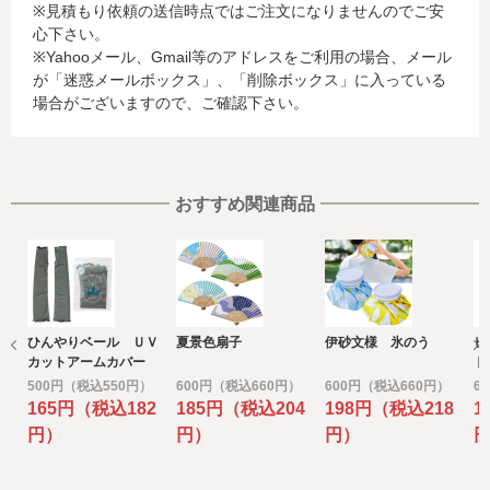
※見積もり依頼の送信時点ではご注文になりませんのでご安
お客様が利用されているカード発行会社が外国にある場
心下さい。
合、これらの情報は当該発行会社が所属する国に移転され
※Yahooメール、Gmail等のアドレスをご利用の場合、メール
る場合があります。当社では、お客様から収集した情報か
が「迷惑メールボックス」、「削除ボックス」に入っている
らは、ご利用のカード発行会社及び当該会社が所在する国
場合がございますので、ご確認下さい。
を特定することができないため、以下の個人情報保護措置
に関する情報を把握して、ご提供することはできません。
・提供先が所在する外国の名称
・当該国の個人情報保護に関する情報
・発行会社の個人情報保護の措置
おすすめ関連商品
なお、個人情報保護委員会のホームページ
(https://www.ppc.go.jp/)では、各国における個人情報保護
制度に関する情報について掲載されています。
お客様が未成年の場合、親権者または後見人の承諾を得た
上で、本サービスを利用するものとします。
ひんやりベール ＵＶ
夏景色扇子
伊砂文様 氷のう
ヒ
e) 個人情報の取扱いの委託について
カットアームカバー
ト
取得した個人情報の取扱いの全部又は、一部を委託するこ
500円（税込550円）
600円（税込660円）
600円（税込660円）
6
とがあります。
165円（税込182
185円（税込204
198円（税込218
1
その場合には、当社において最善の考慮を行います。
円）
円）
円）
f) 個人情報を与えなかった場合に生じる結果