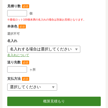
見積り数
必須
個
※最低ロット100個未満の名入れの場合は別途お見積となります。
本体色
必須
選択不可
名入れ
名入れについて
送り先数
必須
ヶ所
支払方法
必須