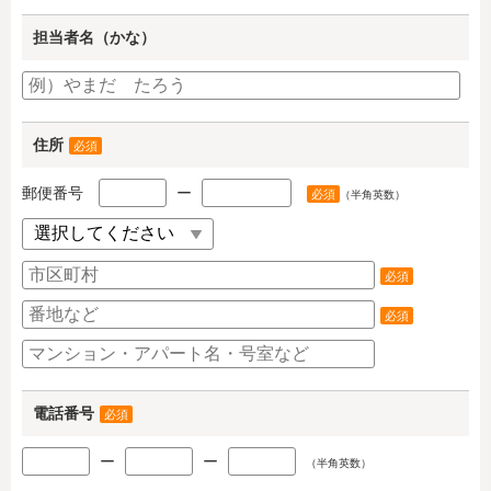
担当者名（かな）
住所
必須
郵便番号
ー
必須
（半角英数）
必須
必須
電話番号
必須
ー
ー
（半角英数）