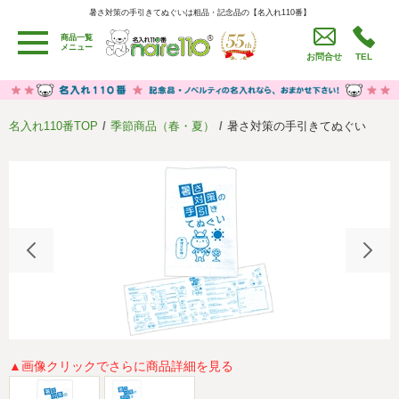
暑さ対策の手引きてぬぐいは粗品・記念品の【名入れ110番】
暑さ対策の手引きてぬぐいは粗品・記念品の【名入れ110番】
商品一覧
用途別カテゴリ
メニュー
お問合せ
TEL
卒園・卒業記念品
労働組合・設立記念・周年記念
季節商品（春・夏）
季節商品（秋・冬）
名入れ110番TOP
季節商品（春・夏）
暑さ対策の手引きてぬぐい
うちわ・扇子・ファン
イベント・パーティーグッズ
カレンダー
食品・お菓子
値段別
セール品グッズ
ご利用ガイド
名入れについて
社会貢献活動
特定商取引法に基づく表記
著作権と推奨環境について
プライバシーポリシー
よくある質問
採用情報
▲画像クリックでさらに商品詳細を見る