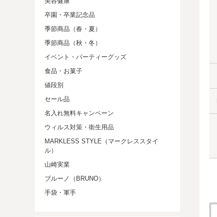
美容健康
卒園・卒業記念品
季節商品（春・夏）
季節商品（秋・冬）
イベント・パーティーグッズ
食品・お菓子
値段別
セール品
名入れ無料キャンペーン
ウィルス対策・衛生用品
MARKLESS STYLE（マークレススタイ
ル）
山崎実業
ブルーノ（BRUNO）
手袋・軍手