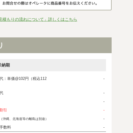
見積もりの流れについて」詳しくはこちら
り
常納期
代：単価@102円（税込112
-
代
-
-
割引
-
-
（沖縄、北海道等の離島は別途）
手数料
-