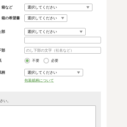
・箱など
・箱の希望書
上部
下部
紙
不要
必要
紙柄
包装紙柄について
さい。