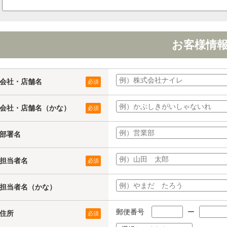
お客様情
会社・店舗名
必須
会社・店舗名（かな）
必須
部署名
担当者名
必須
担当者名（かな）
郵便番号
ー
住所
必須