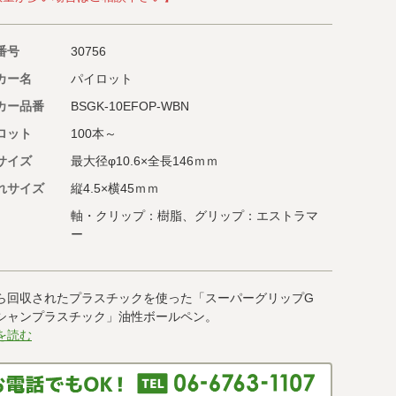
番号
30756
カー名
パイロット
カー品番
BSGK-10EFOP-WBN
ロット
100本～
サイズ
最大径φ10.6×全長146ｍｍ
れサイズ
縦4.5×横45ｍｍ
軸・クリップ：樹脂、グリップ：エストラマ
ー
ら回収されたプラスチックを使った「スーパーグリップG
シャンプラスチック」油性ボールペン。
を読む