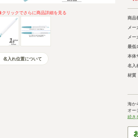
像クリックでさらに商品詳細を見る
商品
メー
メー
最低
本体
名入れ位置について
名入
材質
海か
オー
続き