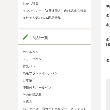
おかし特集
希
インバウンド（訪日外国人）向け記念品特集
名
海外で人気のある商品特集
名
商品一覧
名
(
ボールペン
シャープペン
名
蛍光ペン
高級ブランドボールペン
万年筆
印鑑付きボールペン
その他筆記具
文房具
パスケース・IDカードホルダー・ネックスト