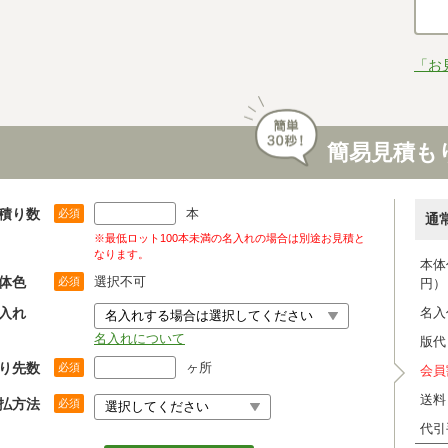
「お
簡易見積も
積り数
本
必須
通
※最低ロット100本未満の名入れの場合は別途お見積と
なります。
本体
体色
選択不可
必須
円）
入れ
名入
名入れについて
版代
り先数
ヶ所
必須
会員
送料
払方法
必須
代引