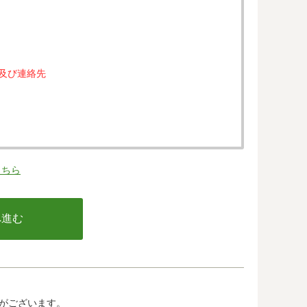
属及び連絡先
。
こちら
の同意なく、第三者に提供することはありません。
行う不正利用検知・防止のために、お客様が利用され
email アドレス、インターネット利用環境に関する
の情報は当該発行会社が所属する国に移転される場合
カード発行会社及び当該会社が所在する国を特定する
して、ご提供することはできません。
がございます。