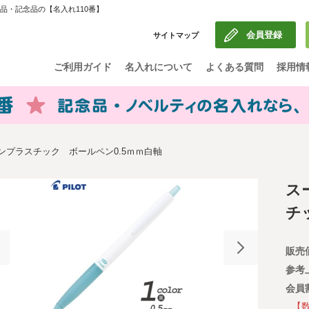
品・記念品の【名入れ110番】
会員登録
サイトマップ
ご利用ガイド
名入れについて
よくある質問
採用情
ンプラスチック ボールペン0.5ｍｍ白軸
ス
チ
販売
参考
会員
【