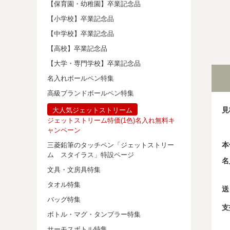
【保育園・幼稚園】卒業記念品
【小学校】卒業記念品
【中学校】卒業記念品
【高校】卒業記念品
【大学・専門学校】卒業記念品
名入れボールペン特集
高級ブランドボールペン特集
見
大人気ジェットストリーム
ジェットストリーム特価(1色)名入れ無料キ
ャンペーン
本
三菱鉛筆のタッチペン「ジェットストリー
ム スタイラス」特設ページ
名
文具・文房具特集
タオル特集
送
バッグ特集
支
ボトル・マグ・タンブラー特集
サーモスボトル特集