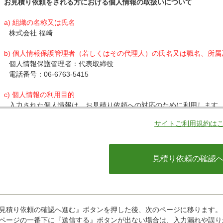
お見積り依頼をされる方における個人情報の取扱いについて
a) 組織の名称又は氏名
株式会社 福崎
b) 個人情報保護管理者（若しくはその代理人）の氏名又は職名、所
個人情報保護管理者：代表取締役
電話番号：06-6763-5415
c) 個人情報の利用目的
入力された個人情報は、お見積り依頼への対応のために利用します
サイトご利用規約は
d) 個人情報の第三者提供について
下記ならびに法令に基づく場合を除き、取得した個人情報をご本人
・クレジットカード会社への情報提供
当社がお客様から収集した以下の個人情報等は、カード発行会社が
ているカード発行会社へ提供させていただきます。(氏名、電話番号、
情報等)
お客様が利用されているカード発行会社が外国にある場合、これら
があります。当社では、お客様から収集した情報からは、ご利用の
ことができないため、以下の個人情報保護措置に関する情報を把握
見積り依頼の確認へ進む』ボタンを押した後、次のページに移ります。
・提供先が所在する外国の名称
ページの一番下に『送信する』ボタンが出ない場合は、入力漏れや誤り