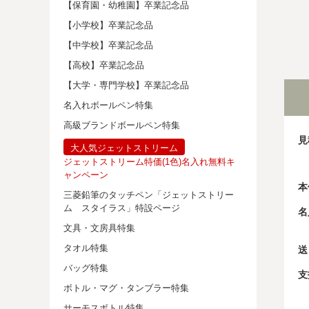
【保育園・幼稚園】卒業記念品
【小学校】卒業記念品
【中学校】卒業記念品
【高校】卒業記念品
【大学・専門学校】卒業記念品
名入れボールペン特集
高級ブランドボールペン特集
見
大人気ジェットストリーム
ジェットストリーム特価(1色)名入れ無料キ
ャンペーン
本
三菱鉛筆のタッチペン「ジェットストリー
ム スタイラス」特設ページ
名
文具・文房具特集
タオル特集
送
バッグ特集
支
ボトル・マグ・タンブラー特集
サーモスボトル特集