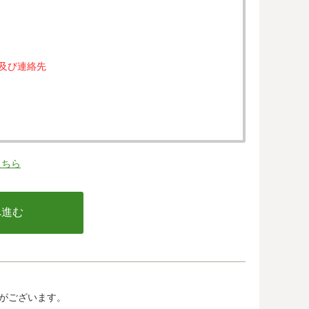
属及び連絡先
。
こちら
の同意なく、第三者に提供することはありません。
行う不正利用検知・防止のために、お客様が利用され
email アドレス、インターネット利用環境に関する
の情報は当該発行会社が所属する国に移転される場合
カード発行会社及び当該会社が所在する国を特定する
して、ご提供することはできません。
がございます。