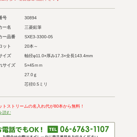
番号
30894
カー名
三菱鉛筆
カー品番
SXE3-3300-05
ロット
20本～
サイズ
軸径φ11.0×厚み17.3×全長143.4mm
れサイズ
5×45ｍｍ
27.0ｇ
芯径0.5ミリ
ットストリームの名入れ代が80本から無料！
を読む