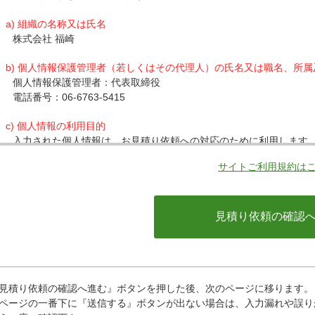
a) 組織の名称又は氏名
株式会社 福崎
b) 個人情報保護管理者（若しくはその代理人）の氏名又は職名、所
個人情報保護管理者：代表取締役
電話番号：06-6763-5415
c) 個人情報の利用目的
入力された個人情報は、お見積り依頼への対応のために利用します
サイトご利用規約は
d) 個人情報の第三者提供について
下記ならびに法令に基づく場合を除き、取得した個人情報をご本人
・クレジットカード会社への情報提供
当社がお客様から収集した以下の個人情報等は、カード発行会社が
ているカード発行会社へ提供させていただきます。(氏名、電話番号、
情報等)
お客様が利用されているカード発行会社が外国にある場合、これら
があります。当社では、お客様から収集した情報からは、ご利用の
ことができないため、以下の個人情報保護措置に関する情報を把握
見積り依頼の確認へ進む』ボタンを押した後、次のページに移ります。
・提供先が所在する外国の名称
ページの一番下に『送信する』ボタンが出ない場合は、入力漏れや誤り