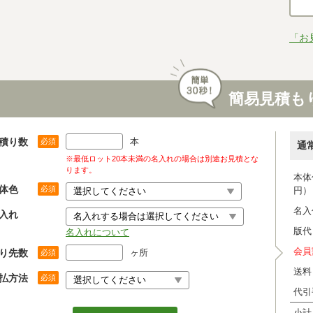
「お
簡易見積も
積り数
本
必須
通
※最低ロット20本未満の名入れの場合は別途お見積とな
ります。
本体
体色
必須
円）
名入
入れ
版代
名入れについて
会員
り先数
ヶ所
必須
送料
払方法
必須
代引
小計