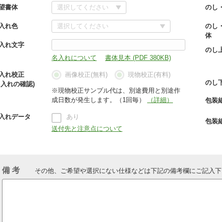
望書体
のし
入れ色
のし
体
入れ文字
のし
名入れについて
書体見本 (PDF 380KB)
入れ校正
画像校正(無料)
現物校正(有料)
のし
名入れの確認)
※現物校正サンプル代は、別途費用と別途作
成日数が発生します。（1回毎）
（詳細）
包装
入れデータ
あり
包装
送付先と注意点について
備 考
その他、ご希望や選択にない仕様などは下記の備考欄にご記入下