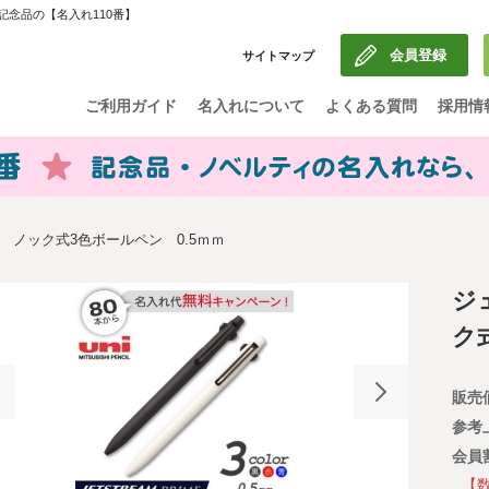
記念品の【名入れ110番】
会員登録
サイトマップ
ご利用ガイド
名入れについて
よくある質問
採用情
ノック式3色ボールペン 0.5ｍｍ
ジ
ク
販売
参考
会員
【