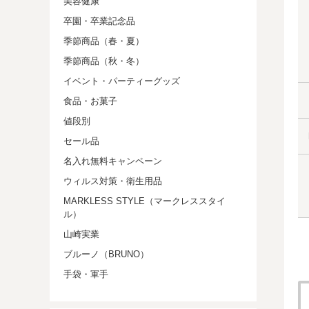
美容健康
卒園・卒業記念品
季節商品（春・夏）
季節商品（秋・冬）
イベント・パーティーグッズ
食品・お菓子
値段別
セール品
名入れ無料キャンペーン
ウィルス対策・衛生用品
MARKLESS STYLE（マークレススタイ
ル）
山崎実業
ブルーノ（BRUNO）
手袋・軍手