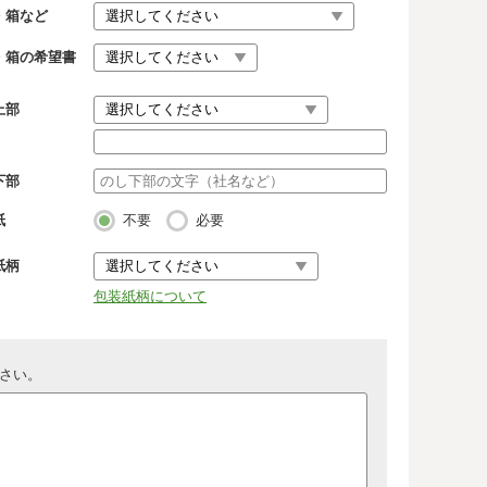
・箱など
・箱の希望書
上部
下部
紙
不要
必要
紙柄
包装紙柄について
さい。