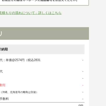
見積もりの流れについて」詳しくはこちら
り
常納期
代：単価@2574円（税込2831
-
代
-
-
割引
-
-
（沖縄、北海道等の離島は別途）
手数料
-
0円