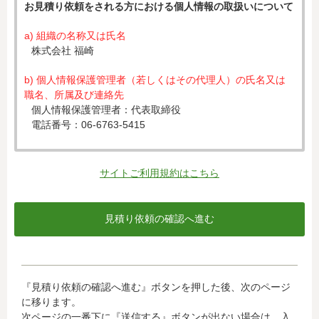
お見積り依頼をされる方における個人情報の取扱いについて
a) 組織の名称又は氏名
株式会社 福崎
b) 個人情報保護管理者（若しくはその代理人）の氏名又は
職名、所属及び連絡先
個人情報保護管理者：代表取締役
電話番号：06-6763-5415
c) 個人情報の利用目的
入力された個人情報は、お見積り依頼への対応のために利
サイトご利用規約はこちら
用します。
d) 個人情報の第三者提供について
下記ならびに法令に基づく場合を除き、取得した個人情報
をご本人の同意なく、第三者に提供することはありませ
ん。
・クレジットカード会社への情報提供
『見積り依頼の確認へ進む』ボタンを押した後、次のページ
当社がお客様から収集した以下の個人情報等は、カード発
に移ります。
行会社が行う不正利用検知・防止のために、お客様が利用
次ページの一番下に『送信する』ボタンが出ない場合は、入
されているカード発行会社へ提供させていただきます。(氏