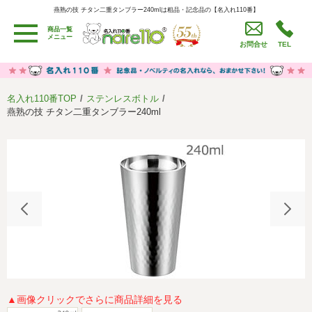
燕熟の技 チタン二重タンブラー240mlは粗品・記念品の【名入れ110番】
燕熟の技 チタン二重タンブラー240mlは粗品・記念品の【名入れ110番】
商品一覧
用途別カテゴリ
メニュー
お問合せ
TEL
卒園・卒業記念品
労働組合・設立記念・周年記念
季節商品（春・夏）
季節商品（秋・冬）
名入れ110番TOP
ステンレスボトル
うちわ・扇子・ファン
イベント・パーティーグッズ
燕熟の技 チタン二重タンブラー240ml
カレンダー
食品・お菓子
値段別
セール品グッズ
ご利用ガイド
名入れについて
社会貢献活動
特定商取引法に基づく表記
著作権と推奨環境について
プライバシーポリシー
よくある質問
採用情報
▲画像クリックでさらに商品詳細を見る