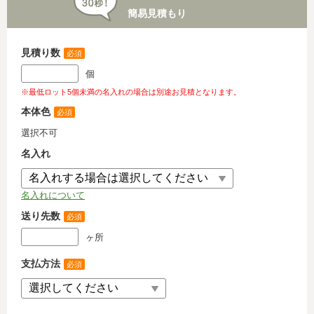
簡易見積もり
見積り数
必須
個
※最低ロット5個未満の名入れの場合は別途お見積となります。
本体色
必須
選択不可
名入れ
名入れについて
送り先数
必須
ヶ所
支払方法
必須