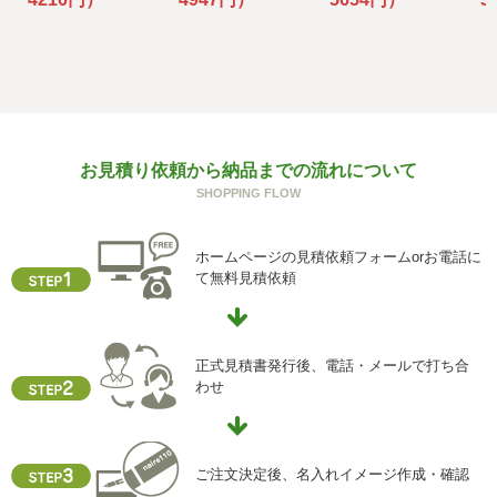
f) 個人情報を与えなかった場合に生じる結果
個人情報を与えることは任意です。個人情報に関する情報
の一部をご提供いただけない場合は、お問い合わせ内容に
回答できない可能性があります。
g) 保有個人データの開示等および問い合わせ窓口について
お見積り依頼から納品までの流れについて
ご本人からの求めにより、当社が保有する保有個人データ
SHOPPING FLOW
に関する開示、利用目的の通知、内容の訂正・追加または
削除、利用停止、消去、第三者提供の停止および第三者提
供記録の開示(以下、開示等という)に応じます。
ホームページの見積依頼フォームorお電話に
開示等に応ずる窓口は、下記「当社の個人情報の取扱いに
て無料見積依頼
関する苦情、相談等の問合せ先」を参照してください。
h) 本人が容易に認識できない方法による個人情報の取得
クッキーやウェブビーコン等を用いるなどして、本人が容
正式見積書発行後、電話・メールで打ち合
易に認識できない方法による個人情報の取得を行っており
わせ
ません。
i) 個人情報保護方針
当社ホームページの個人情報保護方針をご覧下さい
ご注文決定後、名入れイメージ作成・確認