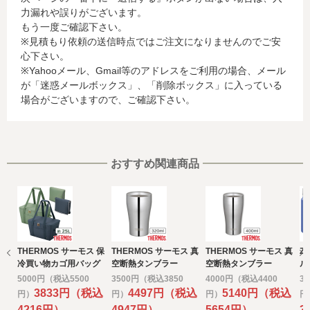
力漏れや誤りがございます。
名、電話番号、email アドレス、インターネット利用環境
もう一度ご確認下さい。
に関する情報等)
※見積もり依頼の送信時点ではご注文になりませんのでご安
お客様が利用されているカード発行会社が外国にある場
心下さい。
合、これらの情報は当該発行会社が所属する国に移転され
※Yahooメール、Gmail等のアドレスをご利用の場合、メール
る場合があります。当社では、お客様から収集した情報か
が「迷惑メールボックス」、「削除ボックス」に入っている
らは、ご利用のカード発行会社及び当該会社が所在する国
場合がございますので、ご確認下さい。
を特定することができないため、以下の個人情報保護措置
に関する情報を把握して、ご提供することはできません。
・提供先が所在する外国の名称
・当該国の個人情報保護に関する情報
・発行会社の個人情報保護の措置
おすすめ関連商品
なお、個人情報保護委員会のホームページ
(https://www.ppc.go.jp/)では、各国における個人情報保護
制度に関する情報について掲載されています。
お客様が未成年の場合、親権者または後見人の承諾を得た
上で、本サービスを利用するものとします。
THERMOS サーモス 保
THERMOS サーモス 真
THERMOS サーモス 真
Z
e) 個人情報の取扱いの委託について
冷買い物カゴ用バッグ
空断熱タンブラー
空断熱タンブラー
ル
取得した個人情報の取扱いの全部又は、一部を委託するこ
320ｍｌ ステンレス
400ｍｌ ステンレス
4
5000円（税込5500
3500円（税込3850
4000円（税込4400
3
とがあります。
ミラー
ミラー
刷
3833円（税込
4497円（税込
5140円（税込
円）
円）
円）
円
その場合には、当社において最善の考慮を行います。
4216円）
4947円）
5654円）
3