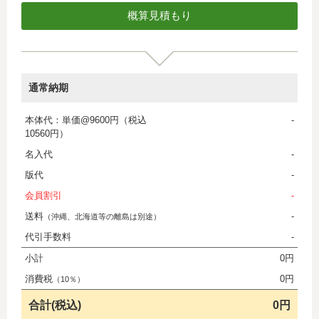
通常納期
本体代：単価@9600円（税込
-
10560円）
名入代
-
版代
-
会員割引
-
送料
-
（沖縄、北海道等の離島は別途）
代引手数料
-
小計
0円
消費税
0円
（10％）
合計(税込)
0円