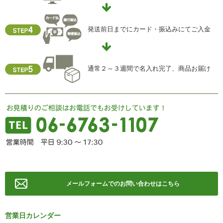
【お問合せ先】
個人情報保護管理責任者
発送前日までにカード・振込みにてご入金
住所 ：大阪市中央区瓦屋町2-13-5
TEL ： 06-6763-5415
FAX ： 06-6763-0829
通常２～３週間で名入れ完了、商品お届け
メールフォームでのお問い合わせはこちら
営業日カレンダー