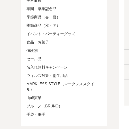
美容健康
卒園・卒業記念品
季節商品（春・夏）
季節商品（秋・冬）
イベント・パーティーグッズ
食品・お菓子
値段別
セール品
名入れ無料キャンペーン
ウィルス対策・衛生用品
MARKLESS STYLE（マークレススタイ
ル）
山崎実業
ブルーノ（BRUNO）
手袋・軍手