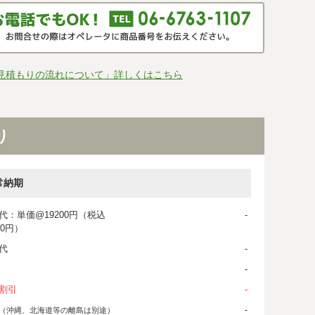
見積もりの流れについて」詳しくはこちら
り
常納期
代：単価@19200円（税込
-
20円）
代
-
-
割引
-
-
（沖縄、北海道等の離島は別途）