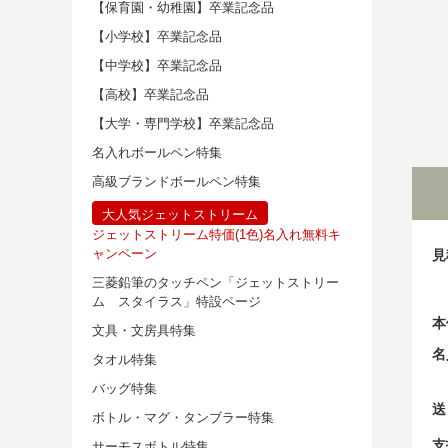
【保育園・幼稚園】卒業記念品
【小学校】卒業記念品
【中学校】卒業記念品
【高校】卒業記念品
【大学・専門学校】卒業記念品
名入れボールペン特集
高級ブランドボールペン特集
大人気ジェットストリーム
ジェットストリーム特価(1色)名入れ無料キ
ャンペーン
見
三菱鉛筆のタッチペン「ジェットストリー
ム スタイラス」特設ページ
本
文具・文房具特集
名
タオル特集
バッグ特集
送
ボトル・マグ・タンブラー特集
支
サーモスボトル特集