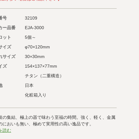
番号
32109
カー品番
EJA-3000
ロット
5個～
サイズ
φ70×120mm
れサイズ
30×30mm
イズ
154×137×77mm
チタン（二重構造）
地
日本
化粧箱入り
技の集結、極上の器で味わう至福の時間。強く、軽く、金属
のにおいも無い、極めて実用性の高い逸品です。
を読む