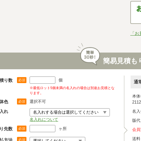
「お
簡易見積も
積り数
個
必須
通
※最低ロット5個未満の名入れの場合は別途お見積とな
ります。
本体
体色
選択不可
必須
211
入れ
名入
名入れについて
版代
り先数
ヶ所
必須
会員
送料
払方法
必須