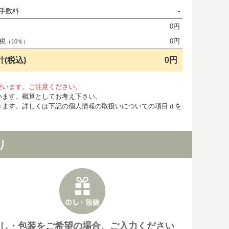
手数料
-
0円
税
0円
（10％）
計(税込)
0円
座います。ご注意ください。
います。概算としてお考え下さい。
きます。詳しくは下記の個人情報の取扱いについての項目ｄを
り
し・包装をご希望の場合、ご入力ください