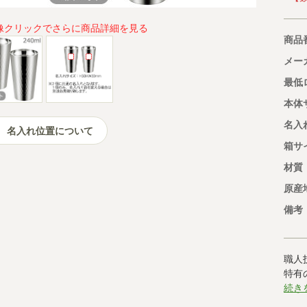
像クリックでさらに商品詳細を見る
商品
メー
最低
本体
名入
名入れ位置について
箱サ
材質
原産
備考
職人
特有
続き