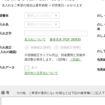
名入れをご希望の場合は通常納期 ＋15営業日～かかります
望書体
のし
入れ色
のし
体
入れ文字
のし
名入れについて
書体見本 (PDF 380KB)
入れ校正
画像校正(無料)
現物校正(有料)
のし
名入れの確認)
※現物校正サンプル代は、別途費用と別途作
成日数が発生します。（1回毎）
（詳細）
包装
入れデータ
あり
包装
送付先と注意点について
備 考
その他、ご希望や選択にない仕様などは下記の備考欄にご記入下