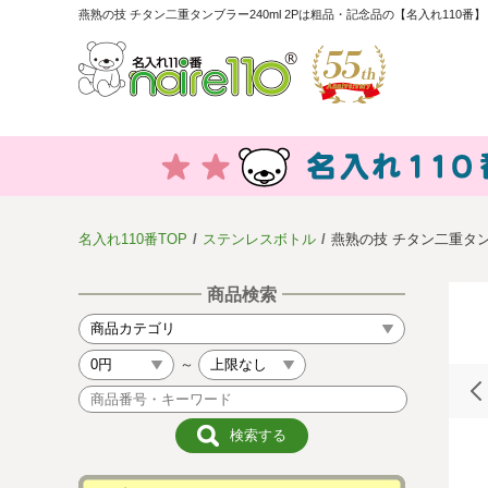
燕熟の技 チタン二重タンブラー240ml 2Pは粗品・記念品の【名入れ110番】
名入れ110番TOP
ステンレスボトル
燕熟の技 チタン二重タンブ
商品検索
～