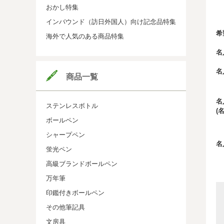
おかし特集
インバウンド（訪日外国人）向け記念品特集
希
海外で人気のある商品特集
名
名
商品一覧
名
ステンレスボトル
(
ボールペン
シャープペン
名
蛍光ペン
高級ブランドボールペン
万年筆
印鑑付きボールペン
その他筆記具
文房具