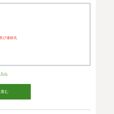
属及び連絡先
。
こちら
の同意なく、第三者に提供することはありません。
行う不正利用検知・防止のために、お客様が利用され
email アドレス、インターネット利用環境に関する
の情報は当該発行会社が所属する国に移転される場合
カード発行会社及び当該会社が所在する国を特定する