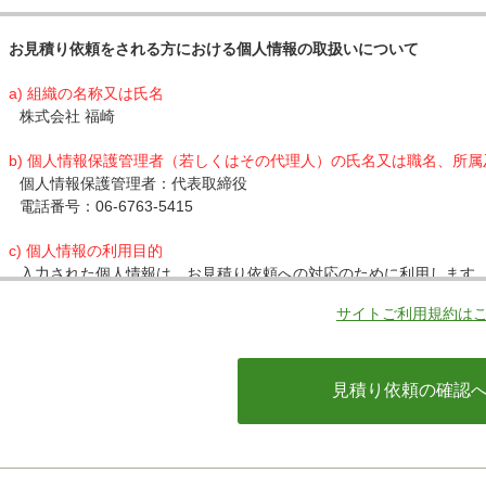
お見積り依頼をされる方における個人情報の取扱いについて
a) 組織の名称又は氏名
株式会社 福崎
b) 個人情報保護管理者（若しくはその代理人）の氏名又は職名、所
個人情報保護管理者：代表取締役
電話番号：06-6763-5415
c) 個人情報の利用目的
入力された個人情報は、お見積り依頼への対応のために利用します
サイトご利用規約は
d) 個人情報の第三者提供について
下記ならびに法令に基づく場合を除き、取得した個人情報をご本人
・クレジットカード会社への情報提供
当社がお客様から収集した以下の個人情報等は、カード発行会社が
ているカード発行会社へ提供させていただきます。(氏名、電話番号、
情報等)
お客様が利用されているカード発行会社が外国にある場合、これら
があります。当社では、お客様から収集した情報からは、ご利用の