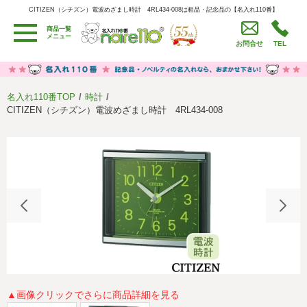
CITIZEN（シチズン）電波めざまし時計 4RL434-008は粗品・記念品の【名入れ110番】
CITIZEN（シチズン）電波めざまし時計 4RL434-008は粗品・記念品の【名入れ110番】
商品一覧
用途別カテゴリ
メニュー
お問合せ
TEL
卒園・卒業記念品
労働組合・設立記念・周年記念
季節商品（春・夏）
季節商品（秋・冬）
名入れ110番TOP
時計
うちわ・扇子・ファン
イベント・パーティーグッズ
CITIZEN（シチズン）電波めざまし時計 4RL434-008
カレンダー
食品・お菓子
値段別
セール品グッズ
ご利用ガイド
名入れについて
社会貢献活動
特定商取引法に基づく表記
著作権と推奨環境について
プライバシーポリシー
よくある質問
採用情報
▲画像クリックでさらに商品詳細を見る