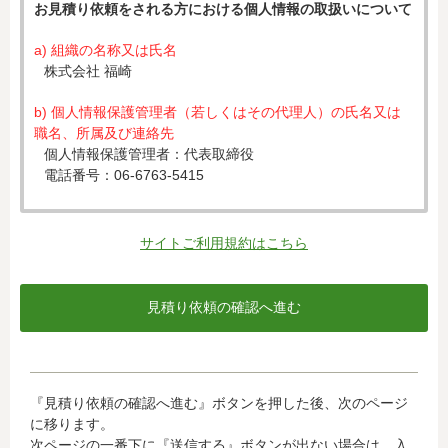
お見積り依頼をされる方における個人情報の取扱いについて
a) 組織の名称又は氏名
株式会社 福崎
b) 個人情報保護管理者（若しくはその代理人）の氏名又は
職名、所属及び連絡先
個人情報保護管理者：代表取締役
電話番号：06-6763-5415
c) 個人情報の利用目的
入力された個人情報は、お見積り依頼への対応のために利
サイトご利用規約はこちら
用します。
d) 個人情報の第三者提供について
下記ならびに法令に基づく場合を除き、取得した個人情報
をご本人の同意なく、第三者に提供することはありませ
ん。
・クレジットカード会社への情報提供
『見積り依頼の確認へ進む』ボタンを押した後、次のページ
当社がお客様から収集した以下の個人情報等は、カード発
に移ります。
行会社が行う不正利用検知・防止のために、お客様が利用
次ページの一番下に『送信する』ボタンが出ない場合は、入
されているカード発行会社へ提供させていただきます。(氏