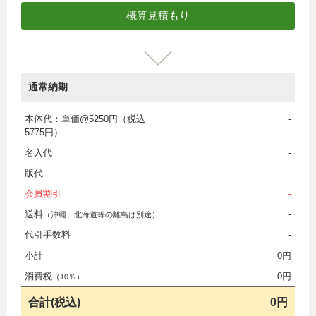
通常納期
本体代：単価@5250円（税込
-
5775円）
名入代
-
版代
-
会員割引
-
送料
-
（沖縄、北海道等の離島は別途）
代引手数料
-
小計
0円
消費税
0円
（10％）
合計(税込)
0円