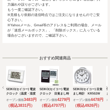
力漏れや誤りがございます。
名、電話番号、email アドレス、インターネット利用環境
もう一度ご確認下さい。
に関する情報等)
※見積もり依頼の送信時点ではご注文になりませんのでご安
お客様が利用されているカード発行会社が外国にある場
心下さい。
合、これらの情報は当該発行会社が所属する国に移転され
※Yahooメール、Gmail等のアドレスをご利用の場合、メール
る場合があります。当社では、お客様から収集した情報か
が「迷惑メールボックス」、「削除ボックス」に入っている
らは、ご利用のカード発行会社及び当該会社が所在する国
場合がございますので、ご確認下さい。
を特定することができないため、以下の個人情報保護措置
に関する情報を把握して、ご提供することはできません。
・提供先が所在する外国の名称
・当該国の個人情報保護に関する情報
・発行会社の個人情報保護の措置
おすすめ関連商品
なお、個人情報保護委員会のホームページ
(https://www.ppc.go.jp/)では、各国における個人情報保護
制度に関する情報について掲載されています。
お客様が未成年の場合、親権者または後見人の承諾を得た
上で、本サービスを利用するものとします。
SEIKO(セイコー) 電波
SEIKO(セイコー) 電波
SEIKO(セイコー) 目覚
S
e) 個人情報の取扱いの委託について
クロック（温度・湿度
クロック 目覚まし時
まし時計 KR502W
ま
取得した個人情報の取扱いの全部又は、一部を委託するこ
表示付き）
計
計
3483円
4279円
4478円
オープン価格
オープン価格
オープン価格
オ
とがあります。
（税込3831円）
（税込4707円）
（税込4926円）
（
その場合には、当社において最善の考慮を行います。