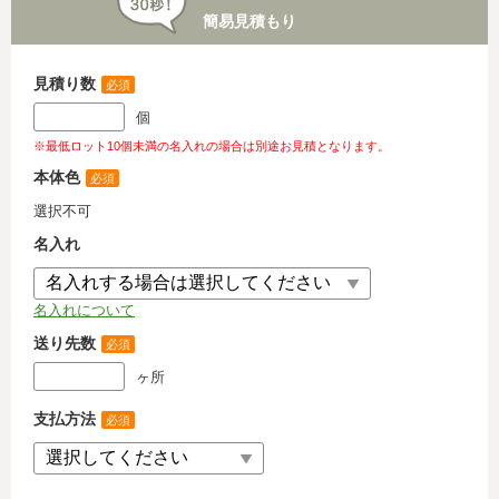
簡易見積もり
見積り数
必須
個
※最低ロット10個未満の名入れの場合は別途お見積となります。
本体色
必須
選択不可
名入れ
名入れについて
送り先数
必須
ヶ所
支払方法
必須