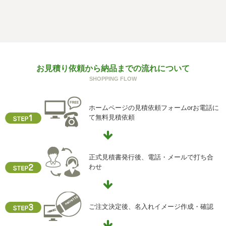
f) 個人情報を与えなかった場合に生じる結果
個人情報を与えることは任意です。個人情報に関する情報
の一部をご提供いただけない場合は、お問い合わせ内容に
回答できない可能性があります。
g) 保有個人データの開示等および問い合わせ窓口について
お見積り依頼から納品までの流れについて
ご本人からの求めにより、当社が保有する保有個人データ
SHOPPING FLOW
に関する開示、利用目的の通知、内容の訂正・追加または
削除、利用停止、消去、第三者提供の停止および第三者提
ホームページの見積依頼フォームorお電話に
供記録の開示(以下、開示等という)に応じます。
て無料見積依頼
開示等に応ずる窓口は、下記「当社の個人情報の取扱いに
関する苦情、相談等の問合せ先」を参照してください。
h) 本人が容易に認識できない方法による個人情報の取得
正式見積書発行後、電話・メールで打ち合
クッキーやウェブビーコン等を用いるなどして、本人が容
わせ
易に認識できない方法による個人情報の取得を行っており
ません。
i) 個人情報保護方針
ご注文決定後、名入れイメージ作成・確認
当社ホームページの個人情報保護方針をご覧下さい