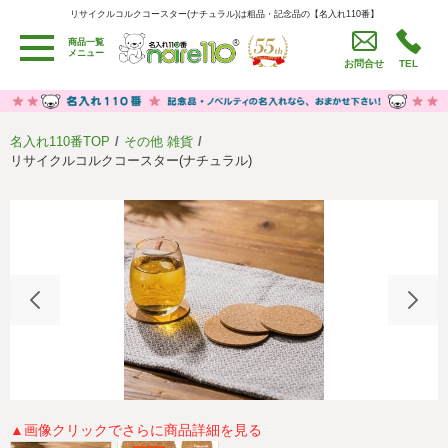
リサイクルコルクコースター(ナチュラル)は粗品・記念品の【名入れ110番】
リサイクルコルクコースター(ナチュラル)は粗品・記念品の【名入れ110番】
商品一覧
用途別カテゴリ
メニュー
お問合せ
TEL
卒園・卒業記念品
労働組合・設立記念・周年記念
季節商品（春・夏）
季節商品（秋・冬）
名入れ110番TOP
その他 雑貨
うちわ・扇子・ファン
イベント・パーティーグッズ
リサイクルコルクコースター(ナチュラル)
カレンダー
食品・お菓子
値段別
セール品グッズ
ご利用ガイド
名入れについて
社会貢献活動
特定商取引法に基づく表記
著作権と推奨環境について
プライバシーポリシー
よくある質問
採用情報
▲画像クリックでさらに商品詳細を見る