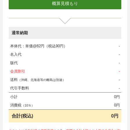
通常納期
本体代：単価@82円（税込90円）
-
名入代
-
版代
-
会員割引
-
送料
-
（沖縄、北海道等の離島は別途）
代引手数料
-
小計
0円
消費税
0円
（10％）
合計(税込)
0円