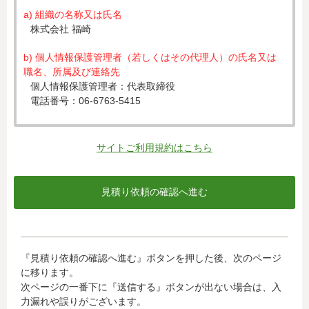
a) 組織の名称又は氏名
株式会社 福崎
b) 個人情報保護管理者（若しくはその代理人）の氏名又は
職名、所属及び連絡先
個人情報保護管理者：代表取締役
電話番号：06-6763-5415
c) 個人情報の利用目的
入力された個人情報は、お見積り依頼への対応のために利
サイトご利用規約はこちら
用します。
d) 個人情報の第三者提供について
下記ならびに法令に基づく場合を除き、取得した個人情報
をご本人の同意なく、第三者に提供することはありませ
ん。
・クレジットカード会社への情報提供
『見積り依頼の確認へ進む』ボタンを押した後、次のページ
当社がお客様から収集した以下の個人情報等は、カード発
に移ります。
行会社が行う不正利用検知・防止のために、お客様が利用
次ページの一番下に『送信する』ボタンが出ない場合は、入
されているカード発行会社へ提供させていただきます。(氏
力漏れや誤りがございます。
名、電話番号、email アドレス、インターネット利用環境