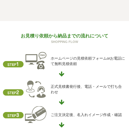
f) 個人情報を与えなかった場合に生じる結果
個人情報を与えることは任意です。個人情報に関する情報
の一部をご提供いただけない場合は、お問い合わせ内容に
回答できない可能性があります。
g) 保有個人データの開示等および問い合わせ窓口について
お見積り依頼から納品までの流れについて
ご本人からの求めにより、当社が保有する保有個人データ
SHOPPING FLOW
に関する開示、利用目的の通知、内容の訂正・追加または
削除、利用停止、消去、第三者提供の停止および第三者提
供記録の開示(以下、開示等という)に応じます。
ホームページの見積依頼フォームorお電話に
開示等に応ずる窓口は、下記「当社の個人情報の取扱いに
て無料見積依頼
関する苦情、相談等の問合せ先」を参照してください。
h) 本人が容易に認識できない方法による個人情報の取得
クッキーやウェブビーコン等を用いるなどして、本人が容
正式見積書発行後、電話・メールで打ち合
易に認識できない方法による個人情報の取得を行っており
わせ
ません。
i) 個人情報保護方針
当社ホームページの個人情報保護方針をご覧下さい
ご注文決定後、名入れイメージ作成・確認
【お問合せ先】