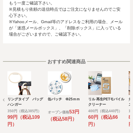
もう一度ご確認下さい。
に関する情報等)
※見積もり依頼の送信時点ではご注文になりませんのでご安
お客様が利用されているカード発行会社が外国にある場
心下さい。
合、これらの情報は当該発行会社が所属する国に移転され
※Yahooメール、Gmail等のアドレスをご利用の場合、メール
る場合があります。当社では、お客様から収集した情報か
が「迷惑メールボックス」、「削除ボックス」に入っている
らは、ご利用のカード発行会社及び当該会社が所在する国
場合がございますので、ご確認下さい。
を特定することができないため、以下の個人情報保護措置
に関する情報を把握して、ご提供することはできません。
・提供先が所在する外国の名称
・当該国の個人情報保護に関する情報
・発行会社の個人情報保護の措置
おすすめ関連商品
なお、個人情報保護委員会のホームページ
(https://www.ppc.go.jp/)では、各国における個人情報保護
制度に関する情報について掲載されています。
お客様が未成年の場合、親権者または後見人の承諾を得た
上で、本サービスを利用するものとします。
リングタイプ バッグ
缶バッチ Φ25ｍｍ
リル 再生PETモバイル
リ
e) 個人情報の取扱いの委託について
ハンガー
クリーナー
ス
取得した個人情報の取扱いの全部又は、一部を委託するこ
350円（税込385円）
400円（税込440円）
1
53円
オープン価格
とがあります。
99円（税込109
60円（税込66
8
（税込58円）
その場合には、当社において最善の考慮を行います。
円）
円）