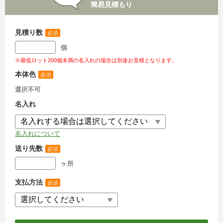
簡易見積もり
見積り数
必須
個
※最低ロット200個未満の名入れの場合は別途お見積となります。
本体色
必須
選択不可
名入れ
名入れについて
送り先数
必須
ヶ所
支払方法
必須