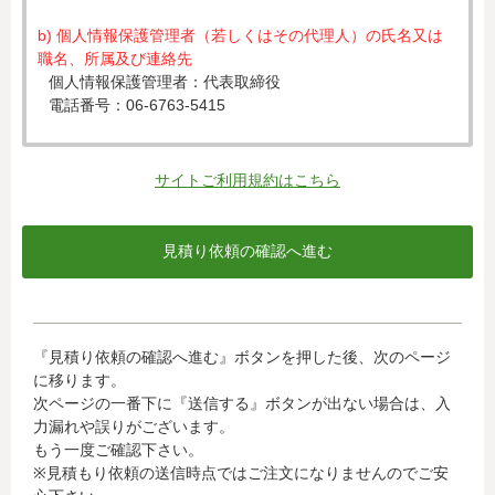
b) 個人情報保護管理者（若しくはその代理人）の氏名又は
職名、所属及び連絡先
個人情報保護管理者：代表取締役
電話番号：06-6763-5415
c) 個人情報の利用目的
入力された個人情報は、お見積り依頼への対応のために利
サイトご利用規約はこちら
用します。
d) 個人情報の第三者提供について
下記ならびに法令に基づく場合を除き、取得した個人情報
をご本人の同意なく、第三者に提供することはありませ
ん。
・クレジットカード会社への情報提供
『見積り依頼の確認へ進む』ボタンを押した後、次のページ
当社がお客様から収集した以下の個人情報等は、カード発
に移ります。
行会社が行う不正利用検知・防止のために、お客様が利用
次ページの一番下に『送信する』ボタンが出ない場合は、入
されているカード発行会社へ提供させていただきます。(氏
力漏れや誤りがございます。
名、電話番号、email アドレス、インターネット利用環境
もう一度ご確認下さい。
に関する情報等)
※見積もり依頼の送信時点ではご注文になりませんのでご安
お客様が利用されているカード発行会社が外国にある場