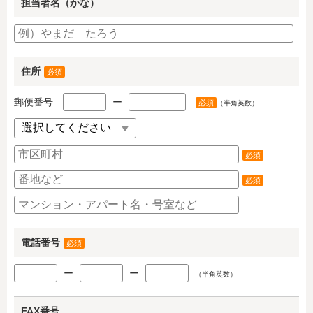
担当者名（かな）
住所
必須
郵便番号
ー
必須
（半角英数）
必須
必須
電話番号
必須
ー
ー
（半角英数）
FAX番号