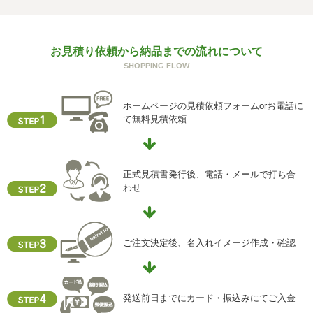
回答できない可能性があります。
g) 保有個人データの開示等および問い合わせ窓口について
お見積り依頼から納品までの流れについて
ご本人からの求めにより、当社が保有する保有個人データ
SHOPPING FLOW
に関する開示、利用目的の通知、内容の訂正・追加または
削除、利用停止、消去、第三者提供の停止および第三者提
供記録の開示(以下、開示等という)に応じます。
ホームページの見積依頼フォームorお電話に
開示等に応ずる窓口は、下記「当社の個人情報の取扱いに
て無料見積依頼
関する苦情、相談等の問合せ先」を参照してください。
h) 本人が容易に認識できない方法による個人情報の取得
クッキーやウェブビーコン等を用いるなどして、本人が容
正式見積書発行後、電話・メールで打ち合
易に認識できない方法による個人情報の取得を行っており
わせ
ません。
i) 個人情報保護方針
当社ホームページの個人情報保護方針をご覧下さい
ご注文決定後、名入れイメージ作成・確認
【お問合せ先】
個人情報保護管理責任者
発送前日までにカード・振込みにてご入金
住所 ：大阪市中央区瓦屋町2-13-5