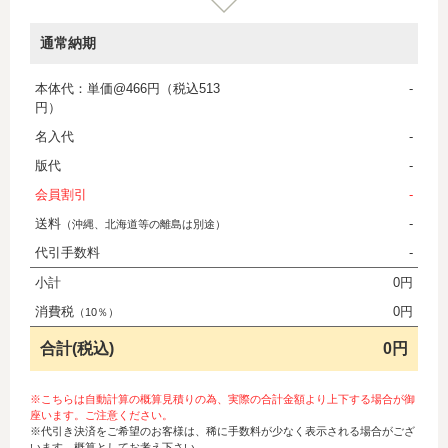
通常納期
本体代：単価@466円（税込513
-
円）
名入代
-
版代
-
会員割引
-
送料
-
（沖縄、北海道等の離島は別途）
代引手数料
-
小計
0円
消費税
0円
（10％）
合計(税込)
0円
※こちらは自動計算の概算見積りの為、実際の合計金額より上下する場合が御
座います。ご注意ください。
※代引き決済をご希望のお客様は、稀に手数料が少なく表示される場合がござ
います。概算としてお考え下さい。