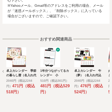
心下さい。
合、これらの情報は当該発行会社が所属する国に移転され
※Yahooメール、Gmail等のアドレスをご利用の場合、メール
る場合があります。当社では、お客様から収集した情報か
が「迷惑メールボックス」、「削除ボックス」に入っている
らは、ご利用のカード発行会社及び当該会社が所在する国
場合がございますので、ご確認下さい。
を特定することができないため、以下の個人情報保護措置
に関する情報を把握して、ご提供することはできません。
・提供先が所在する外国の名称
・当該国の個人情報保護に関する情報
・発行会社の個人情報保護の措置
おすすめ関連商品
なお、個人情報保護委員会のホームページ
(https://www.ppc.go.jp/)では、各国における個人情報保護
制度に関する情報について掲載されています。
お客様が未成年の場合、親権者または後見人の承諾を得た
上で、本サービスを利用するものとします。
卓上カレンダー 季節
1年分つながってるカ
卓上カレンダー 午
卓
e) 個人情報の取扱いの委託について
の暮らし暦（名入れ代
レンダー 小
（夢）（名入れ代込
と
取得した個人情報の取扱いの全部又は、一部を委託するこ
込み）
み）
う
2040円（税込2244
510円（税込561円）
2040円（税込2244
2
とがあります。
み
471円（税込
481円（税込529
476円（税込
円）
円）
円
その場合には、当社において最善の考慮を行います。
518円）
円）
524円）
5
f) 個人情報を与えなかった場合に生じる結果
個人情報を与えることは任意です。個人情報に関する情報
の一部をご提供いただけない場合は、お問い合わせ内容に