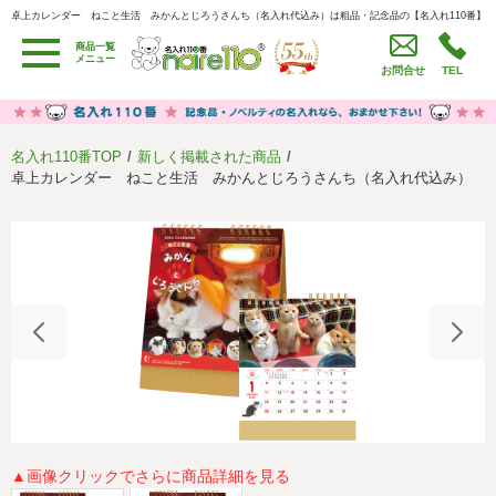
卓上カレンダー ねこと生活 みかんとじろうさんち（名入れ代込み）は粗品・記念品の【名入れ110番】
卓上カレンダー ねこと生活 みかんとじろうさんち（名入れ代込み）は粗品・記念品の【名入れ110
番】
商品一覧
用途別カテゴリ
メニュー
お問合せ
TEL
卒園・卒業記念品
労働組合・設立記念・周年記念
季節商品（春・夏）
季節商品（秋・冬）
名入れ110番TOP
新しく掲載された商品
うちわ・扇子・ファン
イベント・パーティーグッズ
卓上カレンダー ねこと生活 みかんとじろうさんち（名入れ代込み）
カレンダー
食品・お菓子
値段別
セール品グッズ
ご利用ガイド
名入れについて
社会貢献活動
特定商取引法に基づく表記
著作権と推奨環境について
プライバシーポリシー
よくある質問
採用情報
▲画像クリックでさらに商品詳細を見る