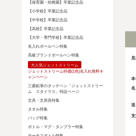
【保育園・幼稚園】卒業記念品
【小学校】卒業記念品
【中学校】卒業記念品
【高校】卒業記念品
【大学・専門学校】卒業記念品
名入れボールペン特集
高級ブランドボールペン特集
見
大人気ジェットストリーム
ジェットストリーム特価(1色)名入れ無料キ
ャンペーン
本
三菱鉛筆のタッチペン「ジェットストリー
名
ム スタイラス」特設ページ
文具・文房具特集
送
タオル特集
支
バッグ特集
ボトル・マグ・タンブラー特集
サーモスボトル特集