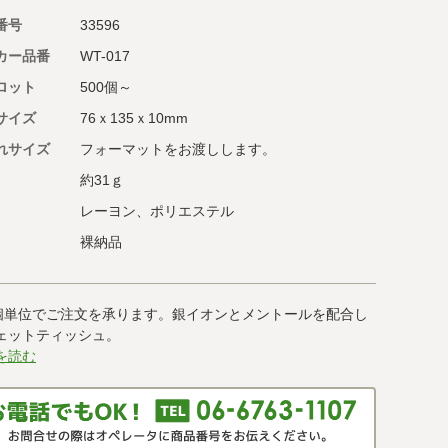
番号
33596
カー品番
WT-017
ロット
500個～
サイズ
76ｘ135ｘ10mm
れサイズ
フォーマットをお渡しします。
約31ｇ
レーヨン、ポリエステル
裸納品
0個単位でご注文を承ります。銀イオンとメントールを配合し
ェットティッシュ。
を読む