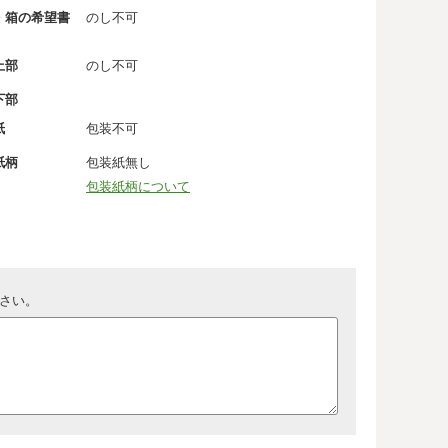
・箱の希望書
のし不可
上部
のし不可
下部
紙
包装不可
紙柄
包装紙無し
包装紙柄について
さい。