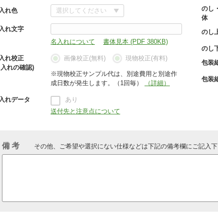
のし
入れ色
体
入れ文字
のし
名入れについて
書体見本 (PDF 380KB)
のし
入れ校正
画像校正(無料)
現物校正(有料)
包装
名入れの確認)
※現物校正サンプル代は、別途費用と別途作
包装
成日数が発生します。（1回毎）
（詳細）
入れデータ
あり
送付先と注意点について
備 考
その他、ご希望や選択にない仕様などは下記の備考欄にご記入下