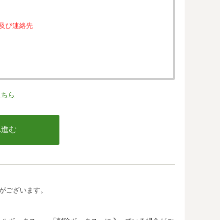
属及び連絡先
。
こちら
の同意なく、第三者に提供することはありません。
行う不正利用検知・防止のために、お客様が利用され
email アドレス、インターネット利用環境に関する
の情報は当該発行会社が所属する国に移転される場合
カード発行会社及び当該会社が所在する国を特定する
して、ご提供することはできません。
がございます。