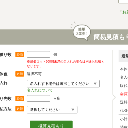
「お
簡易見積も
積り数
個
必須
通
※最低ロット500個未満の名入れの場合は別途お見積と
なります。
本体
体色
選択不可
必須
名入
入れ
版代
名入れについて
会員
り先数
ヶ所
必須
送料
払方法
必須
代引
小計
消費