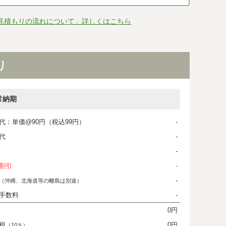
見積もりの流れについて」詳しくはこちら
り
常納期
代：単価@90円（税込99円）
-
代
-
-
割引
-
-
（沖縄、北海道等の離島は別途）
手数料
-
0円
税
0円
（10％）