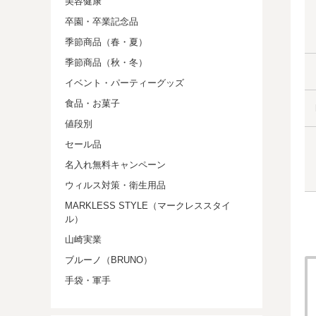
美容健康
卒園・卒業記念品
季節商品（春・夏）
季節商品（秋・冬）
イベント・パーティーグッズ
食品・お菓子
値段別
セール品
名入れ無料キャンペーン
ウィルス対策・衛生用品
MARKLESS STYLE（マークレススタイ
ル）
山崎実業
ブルーノ（BRUNO）
手袋・軍手