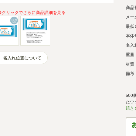
商品
像クリックでさらに商品詳細を見る
メー
最低
本体
名入
重量
名入れ位置について
材質
備考
50
たウ
続き