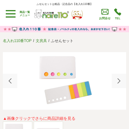
ふせんセットは粗品・記念品の【名入れ110番】
ふせんセットは粗品・記念品の【名入れ110番】
商品一覧
用途別カテゴリ
メニュー
お問合せ
TEL
卒園・卒業記念品
労働組合・設立記念・周年記念
季節商品（春・夏）
季節商品（秋・冬）
名入れ110番TOP
文房具
ふせんセット
うちわ・扇子・ファン
イベント・パーティーグッズ
カレンダー
食品・お菓子
値段別
セール品グッズ
ご利用ガイド
名入れについて
社会貢献活動
特定商取引法に基づく表記
著作権と推奨環境について
プライバシーポリシー
よくある質問
採用情報
▲画像クリックでさらに商品詳細を見る