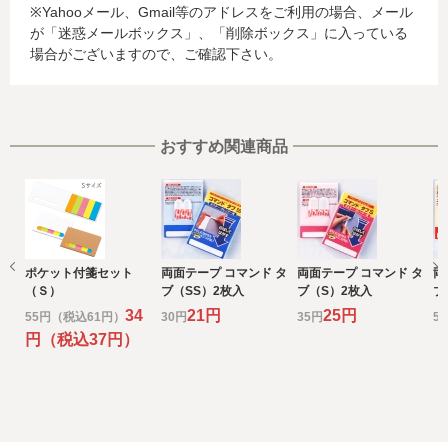
※Yahooメール、Gmail等のアドレスをご利用の場合、メール
る場合があります。当社では、お客様から収集した情報か
が「迷惑メールボックス」、「削除ボックス」に入っている
らは、ご利用のカード発行会社及び当該会社が所在する国
場合がございますので、ご確認下さい。
を特定することができないため、以下の個人情報保護措置
に関する情報を把握して、ご提供することはできません。
・提供先が所在する外国の名称
・当該国の個人情報保護に関する情報
・発行会社の個人情報保護の措置
おすすめ関連商品
なお、個人情報保護委員会のホームページ
(https://www.ppc.go.jp/)では、各国における個人情報保護
制度に関する情報について掲載されています。
お客様が未成年の場合、親権者または後見人の承諾を得た
上で、本サービスを利用するものとします。
ポケット付箋セット
両面テープ コマンド タ
両面テープ コマンド タ
両
e) 個人情報の取扱いの委託について
（Ｓ）
ブ（SS）2枚入
ブ（S）2枚入
ブ
取得した個人情報の取扱いの全部又は、一部を委託するこ
34
21円
25円
55円（税込61円）
30円
35円
5
とがあります。
円（税込37円）
その場合には、当社において最善の考慮を行います。
f) 個人情報を与えなかった場合に生じる結果
個人情報を与えることは任意です。個人情報に関する情報
の一部をご提供いただけない場合は、お問い合わせ内容に