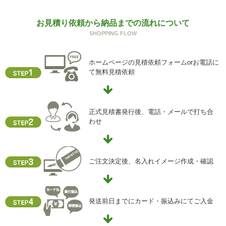
回答できない可能性があります。
g) 保有個人データの開示等および問い合わせ窓口について
お見積り依頼から納品までの流れについて
ご本人からの求めにより、当社が保有する保有個人データ
SHOPPING FLOW
に関する開示、利用目的の通知、内容の訂正・追加または
削除、利用停止、消去、第三者提供の停止および第三者提
ホームページの見積依頼フォームorお電話に
供記録の開示(以下、開示等という)に応じます。
て無料見積依頼
開示等に応ずる窓口は、下記「当社の個人情報の取扱いに
関する苦情、相談等の問合せ先」を参照してください。
h) 本人が容易に認識できない方法による個人情報の取得
正式見積書発行後、電話・メールで打ち合
クッキーやウェブビーコン等を用いるなどして、本人が容
わせ
易に認識できない方法による個人情報の取得を行っており
ません。
i) 個人情報保護方針
ご注文決定後、名入れイメージ作成・確認
当社ホームページの個人情報保護方針をご覧下さい
【お問合せ先】
発送前日までにカード・振込みにてご入金
個人情報保護管理責任者
住所 ：大阪市中央区瓦屋町2-13-5
TEL ： 06-6763-5415