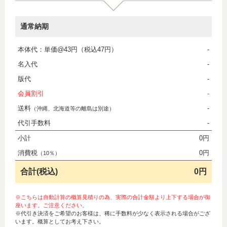
通常納期
本体代：単価@43円（税込47円）
-
名入代
-
版代
-
会員割引
-
送料
-
（沖縄、北海道等の離島は別途）
代引手数料
-
小計
0円
消費税
0円
（10％）
合計(税込)
0円
※こちらは自動計算の概算見積りの為、実際の合計金額より上下する場合が御
座います。ご注意ください。
※代引き決済をご希望のお客様は、稀に手数料が少なく表示される場合がござ
います。概算としてお考え下さい。