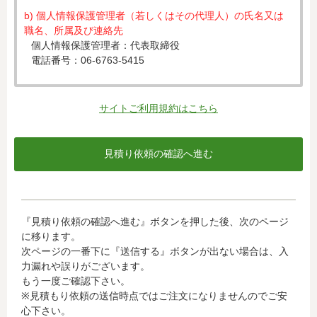
b) 個人情報保護管理者（若しくはその代理人）の氏名又は
職名、所属及び連絡先
個人情報保護管理者：代表取締役
電話番号：06-6763-5415
c) 個人情報の利用目的
入力された個人情報は、お見積り依頼への対応のために利
サイトご利用規約はこちら
用します。
d) 個人情報の第三者提供について
下記ならびに法令に基づく場合を除き、取得した個人情報
をご本人の同意なく、第三者に提供することはありませ
ん。
・クレジットカード会社への情報提供
『見積り依頼の確認へ進む』ボタンを押した後、次のページ
当社がお客様から収集した以下の個人情報等は、カード発
に移ります。
行会社が行う不正利用検知・防止のために、お客様が利用
次ページの一番下に『送信する』ボタンが出ない場合は、入
されているカード発行会社へ提供させていただきます。(氏
力漏れや誤りがございます。
名、電話番号、email アドレス、インターネット利用環境
もう一度ご確認下さい。
に関する情報等)
※見積もり依頼の送信時点ではご注文になりませんのでご安
お客様が利用されているカード発行会社が外国にある場
心下さい。
合、これらの情報は当該発行会社が所属する国に移転され