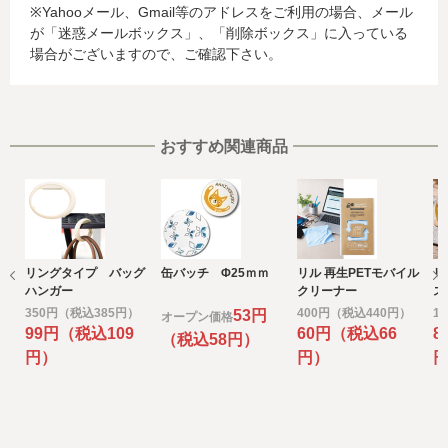
※Yahooメール、Gmail等のアドレスをご利用の場合、メール
る場合があります。当社では、お客様から収集した情報か
が「迷惑メールボックス」、「削除ボックス」に入っている
らは、ご利用のカード発行会社及び当該会社が所在する国
場合がございますので、ご確認下さい。
を特定することができないため、以下の個人情報保護措置
に関する情報を把握して、ご提供することはできません。
・提供先が所在する外国の名称
・当該国の個人情報保護に関する情報
・発行会社の個人情報保護の措置
おすすめ関連商品
なお、個人情報保護委員会のホームページ
(https://www.ppc.go.jp/)では、各国における個人情報保護
制度に関する情報について掲載されています。
お客様が未成年の場合、親権者または後見人の承諾を得た
上で、本サービスを利用するものとします。
リングタイプ バッグ
缶バッチ Φ25ｍｍ
リル 再生PETモバイル
リ
e) 個人情報の取扱いの委託について
ハンガー
クリーナー
ス
取得した個人情報の取扱いの全部又は、一部を委託するこ
350円（税込385円）
400円（税込440円）
1
53円
オープン価格
とがあります。
99円（税込109
60円（税込66
8
（税込58円）
その場合には、当社において最善の考慮を行います。
円）
円）
f) 個人情報を与えなかった場合に生じる結果
個人情報を与えることは任意です。個人情報に関する情報
の一部をご提供いただけない場合は、お問い合わせ内容に