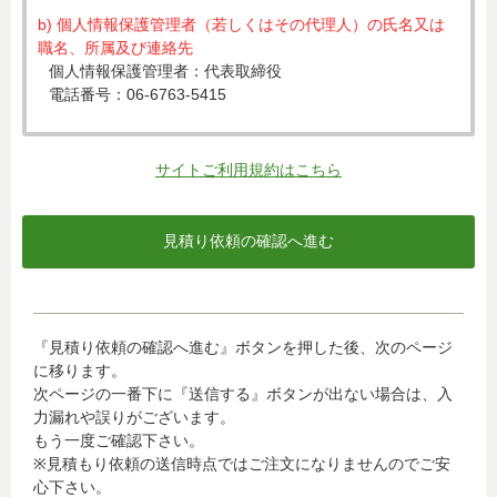
b) 個人情報保護管理者（若しくはその代理人）の氏名又は
職名、所属及び連絡先
個人情報保護管理者：代表取締役
電話番号：06-6763-5415
c) 個人情報の利用目的
入力された個人情報は、お見積り依頼への対応のために利
サイトご利用規約はこちら
用します。
d) 個人情報の第三者提供について
下記ならびに法令に基づく場合を除き、取得した個人情報
をご本人の同意なく、第三者に提供することはありませ
ん。
・クレジットカード会社への情報提供
『見積り依頼の確認へ進む』ボタンを押した後、次のページ
当社がお客様から収集した以下の個人情報等は、カード発
に移ります。
行会社が行う不正利用検知・防止のために、お客様が利用
次ページの一番下に『送信する』ボタンが出ない場合は、入
されているカード発行会社へ提供させていただきます。(氏
力漏れや誤りがございます。
名、電話番号、email アドレス、インターネット利用環境
もう一度ご確認下さい。
に関する情報等)
※見積もり依頼の送信時点ではご注文になりませんのでご安
お客様が利用されているカード発行会社が外国にある場
心下さい。
合、これらの情報は当該発行会社が所属する国に移転され