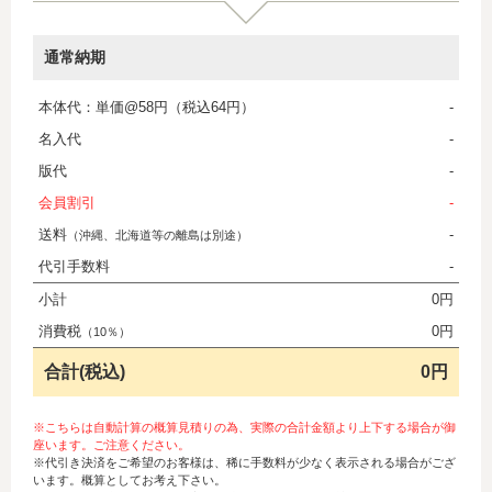
通常納期
本体代：単価@58円（税込64円）
-
名入代
-
版代
-
会員割引
-
送料
-
（沖縄、北海道等の離島は別途）
代引手数料
-
小計
0円
消費税
0円
（10％）
合計(税込)
0円
※こちらは自動計算の概算見積りの為、実際の合計金額より上下する場合が御
座います。ご注意ください。
※代引き決済をご希望のお客様は、稀に手数料が少なく表示される場合がござ
います。概算としてお考え下さい。