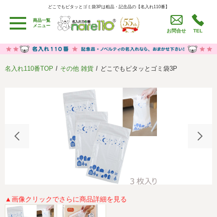
どこでもピタッとゴミ袋3Pは粗品・記念品の【名入れ110番】
どこでもピタッとゴミ袋3Pは粗品・記念品の【名入れ110番】
商品一覧
用途別カテゴリ
メニュー
お問合せ
TEL
卒園・卒業記念品
労働組合・設立記念・周年記念
季節商品（春・夏）
季節商品（秋・冬）
名入れ110番TOP
その他 雑貨
どこでもピタッとゴミ袋3P
うちわ・扇子・ファン
イベント・パーティーグッズ
カレンダー
食品・お菓子
値段別
セール品グッズ
ご利用ガイド
名入れについて
社会貢献活動
特定商取引法に基づく表記
著作権と推奨環境について
プライバシーポリシー
よくある質問
採用情報
▲画像クリックでさらに商品詳細を見る