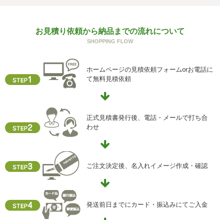
回答できない可能性があります。
g) 保有個人データの開示等および問い合わせ窓口について
お見積り依頼から納品までの流れについて
ご本人からの求めにより、当社が保有する保有個人データ
SHOPPING FLOW
に関する開示、利用目的の通知、内容の訂正・追加または
削除、利用停止、消去、第三者提供の停止および第三者提
供記録の開示(以下、開示等という)に応じます。
ホームページの見積依頼フォームorお電話に
開示等に応ずる窓口は、下記「当社の個人情報の取扱いに
て無料見積依頼
関する苦情、相談等の問合せ先」を参照してください。
h) 本人が容易に認識できない方法による個人情報の取得
クッキーやウェブビーコン等を用いるなどして、本人が容
正式見積書発行後、電話・メールで打ち合
易に認識できない方法による個人情報の取得を行っており
わせ
ません。
i) 個人情報保護方針
当社ホームページの個人情報保護方針をご覧下さい
ご注文決定後、名入れイメージ作成・確認
【お問合せ先】
個人情報保護管理責任者
発送前日までにカード・振込みにてご入金
住所 ：大阪市中央区瓦屋町2-13-5
TEL ： 06-6763-5415