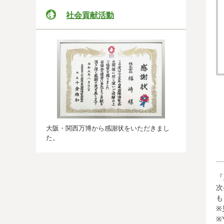
社会貢献活動
大阪・関西万博から感謝状をいただきまし
た。
『
次
も
※
※