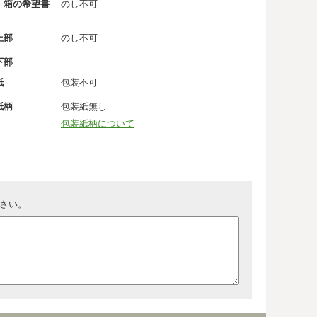
・箱の希望書
のし不可
上部
のし不可
下部
紙
包装不可
紙柄
包装紙無し
包装紙柄について
さい。