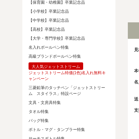
【保育園・幼稚園】卒業記念品
【小学校】卒業記念品
【中学校】卒業記念品
【高校】卒業記念品
【大学・専門学校】卒業記念品
名入れボールペン特集
見
高級ブランドボールペン特集
大人気ジェットストリーム
本
ジェットストリーム特価(1色)名入れ無料キ
ャンペーン
名
三菱鉛筆のタッチペン「ジェットストリー
ム スタイラス」特設ページ
送
文具・文房具特集
支
タオル特集
バッグ特集
ボトル・マグ・タンブラー特集
サーモスボトル特集