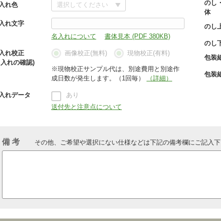
のし
入れ色
体
入れ文字
のし
名入れについて
書体見本 (PDF 380KB)
のし
入れ校正
画像校正(無料)
現物校正(有料)
包装
名入れの確認)
※現物校正サンプル代は、別途費用と別途作
包装
成日数が発生します。（1回毎）
（詳細）
入れデータ
あり
送付先と注意点について
備 考
その他、ご希望や選択にない仕様などは下記の備考欄にご記入下