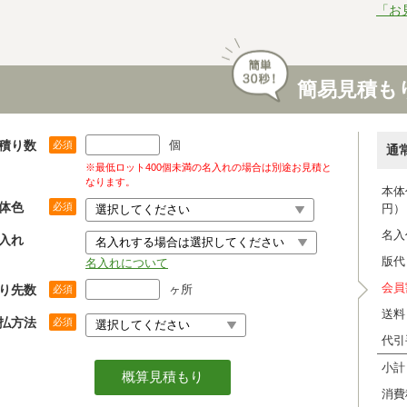
「お
簡易見積も
積り数
個
必須
通
※最低ロット400個未満の名入れの場合は別途お見積と
なります。
本体
体色
必須
円）
名入
入れ
版代
名入れについて
会員
り先数
ヶ所
必須
送料
払方法
必須
代引
小計
消費