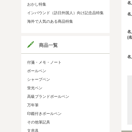
名
おかし特集
インバウンド（訪日外国人）向け記念品特集
名
海外で人気のある商品特集
名
(
商品一覧
名
付箋・メモ・ノート
ボールペン
シャープペン
蛍光ペン
高級ブランドボールペン
万年筆
印鑑付きボールペン
その他筆記具
文房具