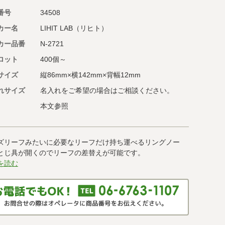
番号
34508
カー名
LIHIT LAB（リヒト）
カー品番
N-2721
ロット
400個～
サイズ
縦86mm×横142mm×背幅12mm
れサイズ
名入れをご希望の場合はご相談ください。
本文参照
ズリーフみたいに必要なリーフだけ持ち運べるリングノー
とじ具が開くのでリーフの差替えが可能です。
を読む