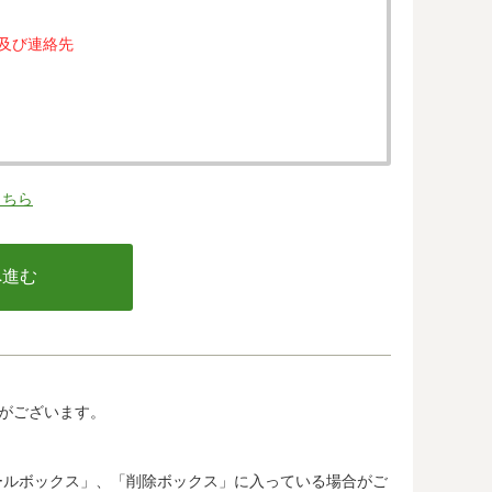
属及び連絡先
。
こちら
の同意なく、第三者に提供することはありません。
行う不正利用検知・防止のために、お客様が利用され
email アドレス、インターネット利用環境に関する
の情報は当該発行会社が所属する国に移転される場合
カード発行会社及び当該会社が所在する国を特定する
して、ご提供することはできません。
がございます。
.jp/)では、各国における個人情報保護制度に関する情報に
惑メールボックス」、「削除ボックス」に入っている場合がご