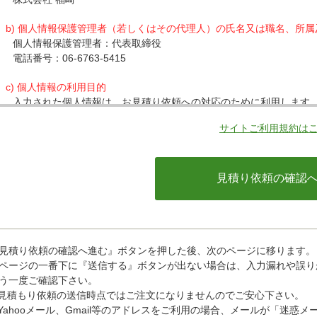
b) 個人情報保護管理者（若しくはその代理人）の氏名又は職名、所
個人情報保護管理者：代表取締役
電話番号：06-6763-5415
c) 個人情報の利用目的
入力された個人情報は、お見積り依頼への対応のために利用します
サイトご利用規約は
d) 個人情報の第三者提供について
下記ならびに法令に基づく場合を除き、取得した個人情報をご本人
・クレジットカード会社への情報提供
当社がお客様から収集した以下の個人情報等は、カード発行会社が
ているカード発行会社へ提供させていただきます。(氏名、電話番号、
情報等)
お客様が利用されているカード発行会社が外国にある場合、これら
があります。当社では、お客様から収集した情報からは、ご利用の
ことができないため、以下の個人情報保護措置に関する情報を把握
見積り依頼の確認へ進む』ボタンを押した後、次のページに移ります。
・提供先が所在する外国の名称
ページの一番下に『送信する』ボタンが出ない場合は、入力漏れや誤り
・当該国の個人情報保護に関する情報
う一度ご確認下さい。
・発行会社の個人情報保護の措置
見積もり依頼の送信時点ではご注文になりませんのでご安心下さい。
なお、個人情報保護委員会のホームページ(https://www.ppc.go
Yahooメール、Gmail等のアドレスをご利用の場合、メールが「迷