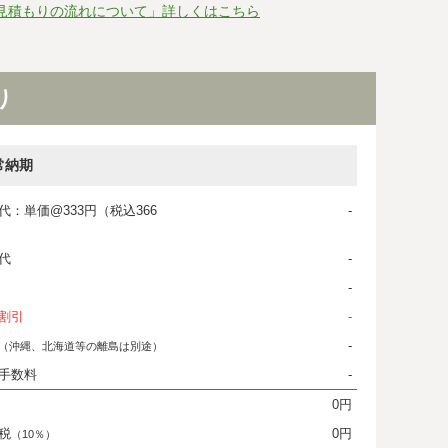
見積もりの流れについて」詳しくはこちら
り
常納期
代：単価@333円（税込366
-
代
-
-
割引
-
-
（沖縄、北海道等の離島は別途）
手数料
-
0円
税
0円
（10％）