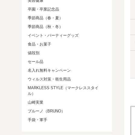
美容健康
卒園・卒業記念品
季節商品（春・夏）
季節商品（秋・冬）
イベント・パーティーグッズ
食品・お菓子
値段別
セール品
名入れ無料キャンペーン
ウィルス対策・衛生用品
MARKLESS STYLE（マークレススタイ
ル）
山崎実業
ブルーノ（BRUNO）
手袋・軍手