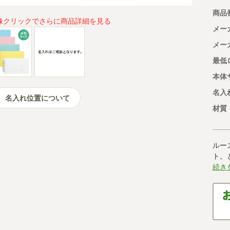
商品
像クリックでさらに商品詳細を見る
メー
メー
最低
本体
名入
名入れ位置について
材質
ルー
ト。
続き