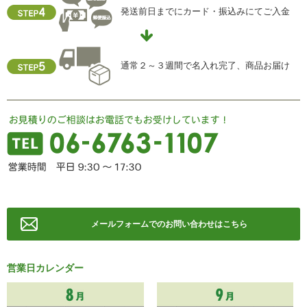
発送前日までにカード・振込みにてご入金
住所 ：大阪市中央区瓦屋町2-13-5
TEL ： 06-6763-5415
FAX ： 06-6763-0829
通常２～３週間で名入れ完了、商品お届け
メールフォームでのお問い合わせはこちら
営業日カレンダー