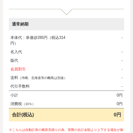
通常納期
本体代：単価@285円（税込314
-
円）
名入代
-
版代
-
会員割引
-
送料
-
（沖縄、北海道等の離島は別途）
代引手数料
-
小計
0円
消費税
0円
（10％）
合計(税込)
0円
※こちらは自動計算の概算見積りの為、実際の合計金額より上下する場合が御