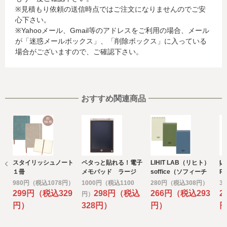
※見積もり依頼の送信時点ではご注文になりませんのでご安
お客様が利用されているカード発行会社が外国にある場
心下さい。
合、これらの情報は当該発行会社が所属する国に移転され
※Yahooメール、Gmail等のアドレスをご利用の場合、メール
る場合があります。当社では、お客様から収集した情報か
が「迷惑メールボックス」、「削除ボックス」に入っている
らは、ご利用のカード発行会社及び当該会社が所在する国
場合がございますので、ご確認下さい。
を特定することができないため、以下の個人情報保護措置
に関する情報を把握して、ご提供することはできません。
・提供先が所在する外国の名称
・当該国の個人情報保護に関する情報
・発行会社の個人情報保護の措置
おすすめ関連商品
なお、個人情報保護委員会のホームページ
(https://www.ppc.go.jp/)では、各国における個人情報保護
制度に関する情報について掲載されています。
お客様が未成年の場合、親権者または後見人の承諾を得た
上で、本サービスを利用するものとします。
スタイリッシュノート
ペタっと貼れる！電子
LIHIT LAB（リヒト）
L
e) 個人情報の取扱いの委託について
１冊
メモパッド ラージ
soffice（ソフィーチ
P
取得した個人情報の取扱いの全部又は、一部を委託するこ
ェ） メモサイズ 8
ト
980円（税込1078円）
1000円（税込1100
280円（税込308円）
3
とがあります。
穴 方眼罫
299円（税込329
298円（税込
266円（税込293
2
円）
その場合には、当社において最善の考慮を行います。
円）
328円）
円）
f) 個人情報を与えなかった場合に生じる結果