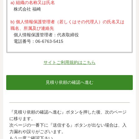
a) 組織の名称又は氏名
株式会社 福崎
b) 個人情報保護管理者（若しくはその代理人）の氏名又は
職名、所属及び連絡先
個人情報保護管理者：代表取締役
電話番号：06-6763-5415
c) 個人情報の利用目的
入力された個人情報は、お見積り依頼への対応のために利
サイトご利用規約はこちら
用します。
d) 個人情報の第三者提供について
下記ならびに法令に基づく場合を除き、取得した個人情報
をご本人の同意なく、第三者に提供することはありませ
ん。
・クレジットカード会社への情報提供
『見積り依頼の確認へ進む』ボタンを押した後、次のページ
当社がお客様から収集した以下の個人情報等は、カード発
に移ります。
行会社が行う不正利用検知・防止のために、お客様が利用
次ページの一番下に『送信する』ボタンが出ない場合は、入
されているカード発行会社へ提供させていただきます。(氏
力漏れや誤りがございます。
名、電話番号、email アドレス、インターネット利用環境
もう一度ご確認下さい。
に関する情報等)