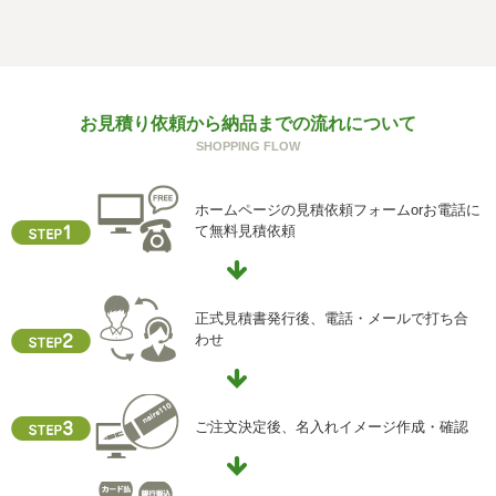
個人情報を与えることは任意です。個人情報に関する情報
の一部をご提供いただけない場合は、お問い合わせ内容に
回答できない可能性があります。
g) 保有個人データの開示等および問い合わせ窓口について
お見積り依頼から納品までの流れについて
ご本人からの求めにより、当社が保有する保有個人データ
SHOPPING FLOW
に関する開示、利用目的の通知、内容の訂正・追加または
削除、利用停止、消去、第三者提供の停止および第三者提
供記録の開示(以下、開示等という)に応じます。
ホームページの見積依頼フォームorお電話に
開示等に応ずる窓口は、下記「当社の個人情報の取扱いに
て無料見積依頼
関する苦情、相談等の問合せ先」を参照してください。
h) 本人が容易に認識できない方法による個人情報の取得
クッキーやウェブビーコン等を用いるなどして、本人が容
正式見積書発行後、電話・メールで打ち合
易に認識できない方法による個人情報の取得を行っており
わせ
ません。
i) 個人情報保護方針
当社ホームページの個人情報保護方針をご覧下さい
ご注文決定後、名入れイメージ作成・確認
【お問合せ先】
個人情報保護管理責任者