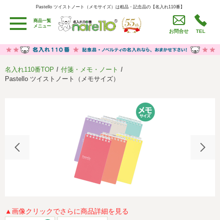
Pastello ツイストノート（メモサイズ）は粗品・記念品の【名入れ110番】
Pastello ツイストノート（メモサイズ）は粗品・記念品の【名入れ110番】
商品一覧
用途別カテゴリ
メニュー
お問合せ
TEL
卒園・卒業記念品
労働組合・設立記念・周年記念
季節商品（春・夏）
季節商品（秋・冬）
名入れ110番TOP
付箋・メモ・ノート
うちわ・扇子・ファン
イベント・パーティーグッズ
Pastello ツイストノート（メモサイズ）
カレンダー
食品・お菓子
値段別
セール品グッズ
ご利用ガイド
名入れについて
社会貢献活動
特定商取引法に基づく表記
著作権と推奨環境について
プライバシーポリシー
よくある質問
採用情報
▲画像クリックでさらに商品詳細を見る