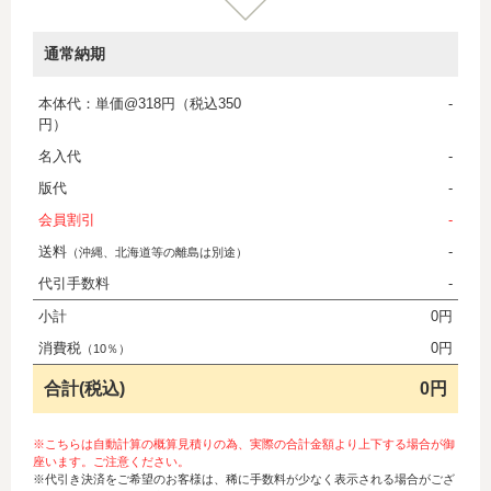
通常納期
本体代：単価@318円（税込350
-
円）
名入代
-
版代
-
会員割引
-
送料
-
（沖縄、北海道等の離島は別途）
代引手数料
-
小計
0円
消費税
0円
（10％）
合計(税込)
0円
※こちらは自動計算の概算見積りの為、実際の合計金額より上下する場合が御
座います。ご注意ください。
※代引き決済をご希望のお客様は、稀に手数料が少なく表示される場合がござ