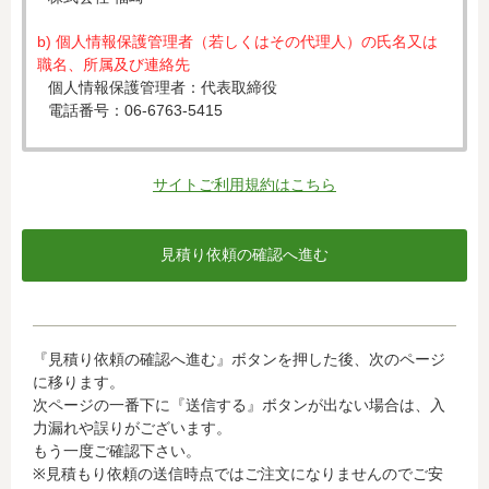
b) 個人情報保護管理者（若しくはその代理人）の氏名又は
職名、所属及び連絡先
個人情報保護管理者：代表取締役
電話番号：06-6763-5415
c) 個人情報の利用目的
入力された個人情報は、お見積り依頼への対応のために利
サイトご利用規約はこちら
用します。
d) 個人情報の第三者提供について
下記ならびに法令に基づく場合を除き、取得した個人情報
をご本人の同意なく、第三者に提供することはありませ
ん。
・クレジットカード会社への情報提供
『見積り依頼の確認へ進む』ボタンを押した後、次のページ
当社がお客様から収集した以下の個人情報等は、カード発
に移ります。
行会社が行う不正利用検知・防止のために、お客様が利用
次ページの一番下に『送信する』ボタンが出ない場合は、入
されているカード発行会社へ提供させていただきます。(氏
力漏れや誤りがございます。
名、電話番号、email アドレス、インターネット利用環境
もう一度ご確認下さい。
に関する情報等)
※見積もり依頼の送信時点ではご注文になりませんのでご安
お客様が利用されているカード発行会社が外国にある場