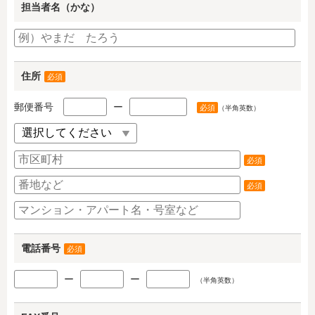
担当者名（かな）
住所
必須
郵便番号
ー
必須
（半角英数）
必須
必須
電話番号
必須
ー
ー
（半角英数）