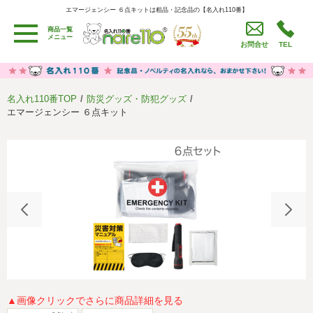
エマージェンシー ６点キットは粗品・記念品の【名入れ110番】
エマージェンシー ６点キットは粗品・記念品の【名入れ110番】
商品一覧
用途別カテゴリ
メニュー
お問合せ
TEL
卒園・卒業記念品
労働組合・設立記念・周年記念
季節商品（春・夏）
季節商品（秋・冬）
名入れ110番TOP
防災グッズ・防犯グッズ
うちわ・扇子・ファン
イベント・パーティーグッズ
エマージェンシー ６点キット
カレンダー
食品・お菓子
値段別
セール品グッズ
ご利用ガイド
名入れについて
社会貢献活動
特定商取引法に基づく表記
著作権と推奨環境について
プライバシーポリシー
よくある質問
採用情報
▲画像クリックでさらに商品詳細を見る