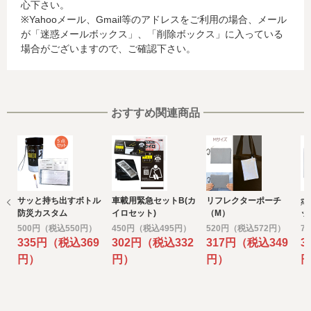
心下さい。
合、これらの情報は当該発行会社が所属する国に移転され
※Yahooメール、Gmail等のアドレスをご利用の場合、メール
る場合があります。当社では、お客様から収集した情報か
が「迷惑メールボックス」、「削除ボックス」に入っている
らは、ご利用のカード発行会社及び当該会社が所在する国
場合がございますので、ご確認下さい。
を特定することができないため、以下の個人情報保護措置
に関する情報を把握して、ご提供することはできません。
・提供先が所在する外国の名称
・当該国の個人情報保護に関する情報
・発行会社の個人情報保護の措置
おすすめ関連商品
なお、個人情報保護委員会のホームページ
(https://www.ppc.go.jp/)では、各国における個人情報保護
制度に関する情報について掲載されています。
お客様が未成年の場合、親権者または後見人の承諾を得た
上で、本サービスを利用するものとします。
サッと持ち出すボトル
車載用緊急セットB(カ
リフレクターポーチ
ポ
e) 個人情報の取扱いの委託について
防災カスタム
イロセット)
（M）
ッ
取得した個人情報の取扱いの全部又は、一部を委託するこ
500円（税込550円）
450円（税込495円）
520円（税込572円）
7
とがあります。
335円（税込369
302円（税込332
317円（税込349
3
その場合には、当社において最善の考慮を行います。
円）
円）
円）
f) 個人情報を与えなかった場合に生じる結果
個人情報を与えることは任意です。個人情報に関する情報
の一部をご提供いただけない場合は、お問い合わせ内容に