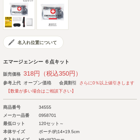
会社概要
サイトマップ
名入れ位置について
エマージェンシー ６点キット
318円（税込350円）
販売価格
オープン価格
参考上代
会員割引
さらに0％以上値引きします
【数量が多い場合はご相談下さい】
商品番号
34555
メーカー品番
0958701
最低ロット
120セット～
本体サイズ
ポーチ/約14×19.5cm
名入れサイズ
H8×W70ｍｍ