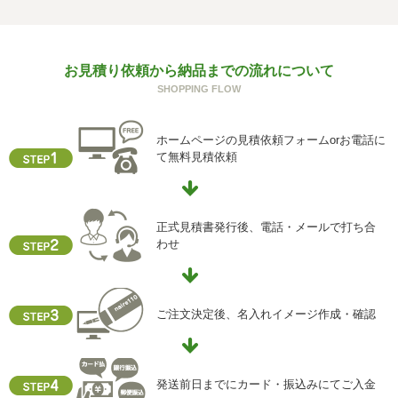
回答できない可能性があります。
g) 保有個人データの開示等および問い合わせ窓口について
お見積り依頼から納品までの流れについて
ご本人からの求めにより、当社が保有する保有個人データ
SHOPPING FLOW
に関する開示、利用目的の通知、内容の訂正・追加または
削除、利用停止、消去、第三者提供の停止および第三者提
供記録の開示(以下、開示等という)に応じます。
ホームページの見積依頼フォームorお電話に
開示等に応ずる窓口は、下記「当社の個人情報の取扱いに
て無料見積依頼
関する苦情、相談等の問合せ先」を参照してください。
h) 本人が容易に認識できない方法による個人情報の取得
クッキーやウェブビーコン等を用いるなどして、本人が容
正式見積書発行後、電話・メールで打ち合
易に認識できない方法による個人情報の取得を行っており
わせ
ません。
i) 個人情報保護方針
当社ホームページの個人情報保護方針をご覧下さい
ご注文決定後、名入れイメージ作成・確認
【お問合せ先】
個人情報保護管理責任者
発送前日までにカード・振込みにてご入金
住所 ：大阪市中央区瓦屋町2-13-5