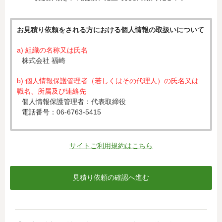
お見積り依頼をされる方における個人情報の取扱いについて
a) 組織の名称又は氏名
株式会社 福崎
b) 個人情報保護管理者（若しくはその代理人）の氏名又は
職名、所属及び連絡先
個人情報保護管理者：代表取締役
電話番号：06-6763-5415
c) 個人情報の利用目的
入力された個人情報は、お見積り依頼への対応のために利
サイトご利用規約はこちら
用します。
d) 個人情報の第三者提供について
下記ならびに法令に基づく場合を除き、取得した個人情報
をご本人の同意なく、第三者に提供することはありませ
ん。
・クレジットカード会社への情報提供