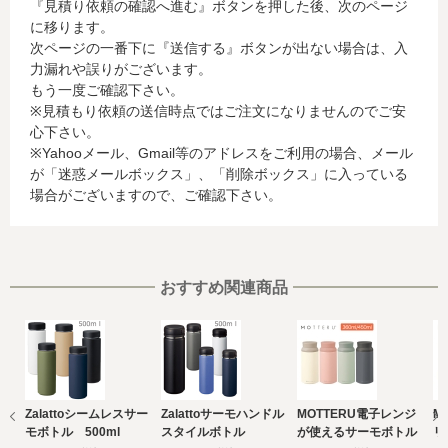
『見積り依頼の確認へ進む』ボタンを押した後、次のページ
当社がお客様から収集した以下の個人情報等は、カード発
に移ります。
行会社が行う不正利用検知・防止のために、お客様が利用
次ページの一番下に『送信する』ボタンが出ない場合は、入
されているカード発行会社へ提供させていただきます。(氏
力漏れや誤りがございます。
名、電話番号、email アドレス、インターネット利用環境
もう一度ご確認下さい。
に関する情報等)
※見積もり依頼の送信時点ではご注文になりませんのでご安
お客様が利用されているカード発行会社が外国にある場
心下さい。
合、これらの情報は当該発行会社が所属する国に移転され
※Yahooメール、Gmail等のアドレスをご利用の場合、メール
る場合があります。当社では、お客様から収集した情報か
が「迷惑メールボックス」、「削除ボックス」に入っている
らは、ご利用のカード発行会社及び当該会社が所在する国
場合がございますので、ご確認下さい。
を特定することができないため、以下の個人情報保護措置
に関する情報を把握して、ご提供することはできません。
・提供先が所在する外国の名称
・当該国の個人情報保護に関する情報
・発行会社の個人情報保護の措置
おすすめ関連商品
なお、個人情報保護委員会のホームページ
(https://www.ppc.go.jp/)では、各国における個人情報保護
制度に関する情報について掲載されています。
お客様が未成年の場合、親権者または後見人の承諾を得た
上で、本サービスを利用するものとします。
Zalattoシームレスサー
Zalattoサーモハンドル
MOTTERU電子レンジ
M
e) 個人情報の取扱いの委託について
モボトル 500ml
スタイルボトル
が使えるサーモボトル
リ
取得した個人情報の取扱いの全部又は、一部を委託するこ