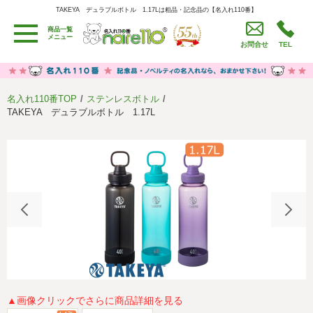
TAKEYA デュラブルボトル 1.17Lは粗品・記念品の【名入れ110番】
TAKEYA デュラブルボトル 1.17Lは粗品・記念品の【名入れ110番】
商品一覧
用途別カテゴリ
メニュー
お問合せ
TEL
卒園・卒業記念品
労働組合・設立記念・周年記念
季節商品（春・夏）
季節商品（秋・冬）
名入れ110番TOP
ステンレスボトル
うちわ・扇子・ファン
イベント・パーティーグッズ
TAKEYA デュラブルボトル 1.17L
カレンダー
食品・お菓子
値段別
セール品グッズ
ご利用ガイド
名入れについて
社会貢献活動
特定商取引法に基づく表記
著作権と推奨環境について
プライバシーポリシー
よくある質問
採用情報
▲画像クリックでさらに商品詳細を見る