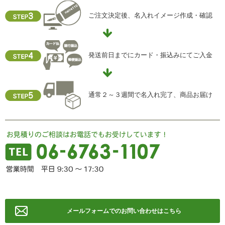
i) 個人情報保護方針
当社ホームページの個人情報保護方針をご覧下さい
ご注文決定後、名入れイメージ作成・確認
【お問合せ先】
個人情報保護管理責任者
発送前日までにカード・振込みにてご入金
住所 ：大阪市中央区瓦屋町2-13-5
TEL ： 06-6763-5415
FAX ： 06-6763-0829
通常２～３週間で名入れ完了、商品お届け
メールフォームでのお問い合わせはこちら