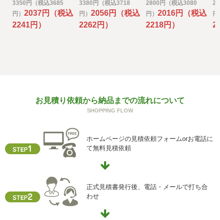
500ml ver.2
360ｍｌ/450ｍｌ
2
3350円（税込3685
3380円（税込3718
2800円（税込3080
2
とがあります。
2037円（税込
2056円（税込
2016円（税込
円）
円）
円）
円
その場合には、当社において最善の考慮を行います。
2241円）
2262円）
2218円）
2
f) 個人情報を与えなかった場合に生じる結果
個人情報を与えることは任意です。個人情報に関する情報
の一部をご提供いただけない場合は、お問い合わせ内容に
回答できない可能性があります。
g) 保有個人データの開示等および問い合わせ窓口について
お見積り依頼から納品までの流れについて
ご本人からの求めにより、当社が保有する保有個人データ
SHOPPING FLOW
に関する開示、利用目的の通知、内容の訂正・追加または
削除、利用停止、消去、第三者提供の停止および第三者提
供記録の開示(以下、開示等という)に応じます。
ホームページの見積依頼フォームorお電話に
開示等に応ずる窓口は、下記「当社の個人情報の取扱いに
て無料見積依頼
関する苦情、相談等の問合せ先」を参照してください。
h) 本人が容易に認識できない方法による個人情報の取得
クッキーやウェブビーコン等を用いるなどして、本人が容
正式見積書発行後、電話・メールで打ち合
易に認識できない方法による個人情報の取得を行っており
わせ
ません。