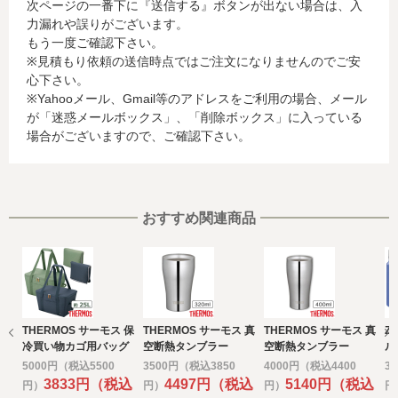
次ページの一番下に『送信する』ボタンが出ない場合は、入
されているカード発行会社へ提供させていただきます。(氏
力漏れや誤りがございます。
名、電話番号、email アドレス、インターネット利用環境
もう一度ご確認下さい。
に関する情報等)
※見積もり依頼の送信時点ではご注文になりませんのでご安
お客様が利用されているカード発行会社が外国にある場
心下さい。
合、これらの情報は当該発行会社が所属する国に移転され
※Yahooメール、Gmail等のアドレスをご利用の場合、メール
る場合があります。当社では、お客様から収集した情報か
が「迷惑メールボックス」、「削除ボックス」に入っている
らは、ご利用のカード発行会社及び当該会社が所在する国
場合がございますので、ご確認下さい。
を特定することができないため、以下の個人情報保護措置
に関する情報を把握して、ご提供することはできません。
・提供先が所在する外国の名称
・当該国の個人情報保護に関する情報
・発行会社の個人情報保護の措置
おすすめ関連商品
なお、個人情報保護委員会のホームページ
(https://www.ppc.go.jp/)では、各国における個人情報保護
制度に関する情報について掲載されています。
お客様が未成年の場合、親権者または後見人の承諾を得た
上で、本サービスを利用するものとします。
THERMOS サーモス 保
THERMOS サーモス 真
THERMOS サーモス 真
Z
e) 個人情報の取扱いの委託について
冷買い物カゴ用バッグ
空断熱タンブラー
空断熱タンブラー
ル
取得した個人情報の取扱いの全部又は、一部を委託するこ
320ｍｌ ステンレス
400ｍｌ ステンレス
4
5000円（税込5500
3500円（税込3850
4000円（税込4400
3
とがあります。
ミラー
ミラー
刷
3833円（税込
4497円（税込
5140円（税込
円）
円）
円）
円
その場合には、当社において最善の考慮を行います。