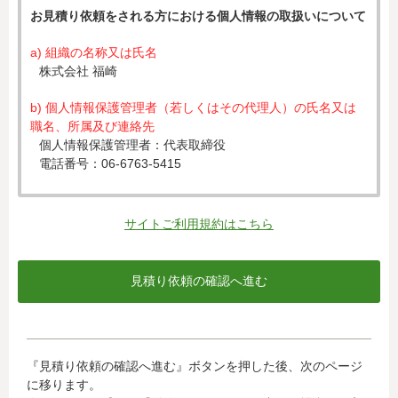
お見積り依頼をされる方における個人情報の取扱いについて
a) 組織の名称又は氏名
株式会社 福崎
b) 個人情報保護管理者（若しくはその代理人）の氏名又は
職名、所属及び連絡先
個人情報保護管理者：代表取締役
電話番号：06-6763-5415
c) 個人情報の利用目的
入力された個人情報は、お見積り依頼への対応のために利
サイトご利用規約はこちら
用します。
d) 個人情報の第三者提供について
下記ならびに法令に基づく場合を除き、取得した個人情報
をご本人の同意なく、第三者に提供することはありませ
ん。
・クレジットカード会社への情報提供
『見積り依頼の確認へ進む』ボタンを押した後、次のページ
当社がお客様から収集した以下の個人情報等は、カード発
に移ります。
行会社が行う不正利用検知・防止のために、お客様が利用