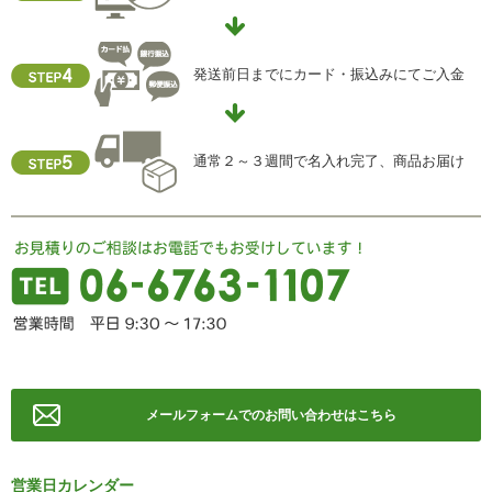
【お問合せ先】
個人情報保護管理責任者
発送前日までにカード・振込みにてご入金
住所 ：大阪市中央区瓦屋町2-13-5
TEL ： 06-6763-5415
FAX ： 06-6763-0829
通常２～３週間で名入れ完了、商品お届け
メールフォームでのお問い合わせはこちら
営業日カレンダー