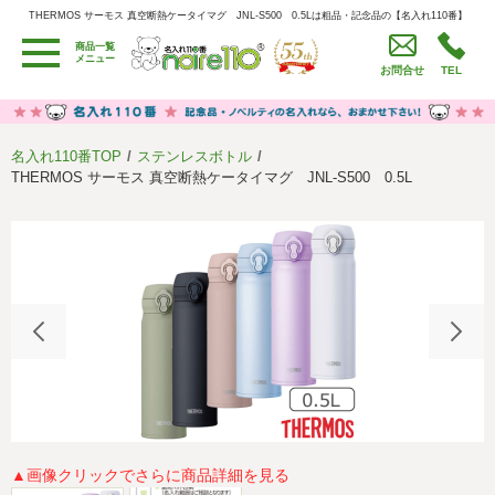
THERMOS サーモス 真空断熱ケータイマグ JNL-S500 0.5Lは粗品・記念品の【名入れ110番】
THERMOS サーモス 真空断熱ケータイマグ JNL-S500 0.5Lは粗品・記念品の【名入れ110番】
商品一覧
用途別カテゴリ
メニュー
お問合せ
TEL
卒園・卒業記念品
労働組合・設立記念・周年記念
季節商品（春・夏）
季節商品（秋・冬）
名入れ110番TOP
ステンレスボトル
うちわ・扇子・ファン
イベント・パーティーグッズ
THERMOS サーモス 真空断熱ケータイマグ JNL-S500 0.5L
カレンダー
食品・お菓子
値段別
セール品グッズ
ご利用ガイド
名入れについて
社会貢献活動
特定商取引法に基づく表記
著作権と推奨環境について
プライバシーポリシー
よくある質問
採用情報
▲画像クリックでさらに商品詳細を見る