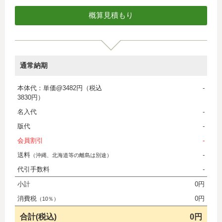
通常納期
本体代：単価@3482円（税込
-
3830円）
名入代
-
版代
-
会員割引
-
送料
-
（沖縄、北海道等の離島は別途）
代引手数料
-
小計
0円
消費税
0円
（10％）
合計(税込)
0円