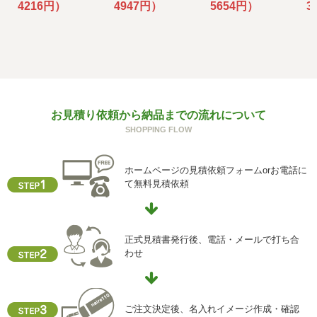
4216円）
4947円）
5654円）
3
f) 個人情報を与えなかった場合に生じる結果
個人情報を与えることは任意です。個人情報に関する情報
の一部をご提供いただけない場合は、お問い合わせ内容に
回答できない可能性があります。
g) 保有個人データの開示等および問い合わせ窓口について
お見積り依頼から納品までの流れについて
ご本人からの求めにより、当社が保有する保有個人データ
SHOPPING FLOW
に関する開示、利用目的の通知、内容の訂正・追加または
削除、利用停止、消去、第三者提供の停止および第三者提
供記録の開示(以下、開示等という)に応じます。
ホームページの見積依頼フォームorお電話に
開示等に応ずる窓口は、下記「当社の個人情報の取扱いに
て無料見積依頼
関する苦情、相談等の問合せ先」を参照してください。
h) 本人が容易に認識できない方法による個人情報の取得
クッキーやウェブビーコン等を用いるなどして、本人が容
正式見積書発行後、電話・メールで打ち合
易に認識できない方法による個人情報の取得を行っており
わせ
ません。
i) 個人情報保護方針
当社ホームページの個人情報保護方針をご覧下さい
ご注文決定後、名入れイメージ作成・確認