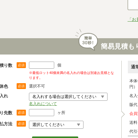
「お
簡易見積も
積り数
個
必須
通
※最低ロット40個未満の名入れの場合は別途お見積とな
ります。
本体
体色
選択不可
必須
円）
入れ
名入
名入れについて
版代
り先数
ヶ所
必須
会員
送料
払方法
必須
代引