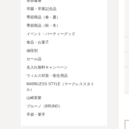
美容健康
卒園・卒業記念品
季節商品（春・夏）
季節商品（秋・冬）
イベント・パーティーグッズ
食品・お菓子
値段別
セール品
名入れ無料キャンペーン
ウィルス対策・衛生用品
MARKLESS STYLE（マークレススタイ
ル）
山崎実業
ブルーノ（BRUNO）
手袋・軍手