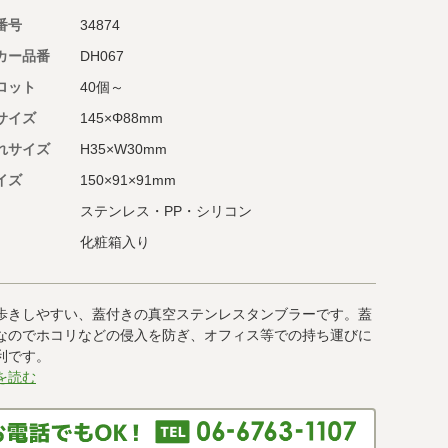
番号
34874
カー品番
DH067
ロット
40個～
サイズ
145×Φ88mm
れサイズ
H35×W30mm
イズ
150×91×91mm
ステンレス・PP・シリコン
化粧箱入り
歩きしやすい、蓋付きの真空ステンレスタンブラーです。蓋
なのでホコリなどの侵入を防ぎ、オフィス等での持ち運びに
利です。
を読む