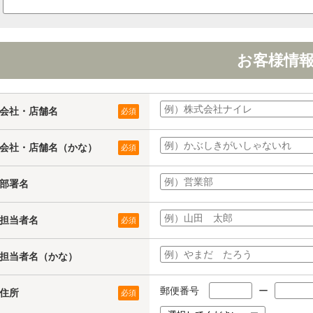
お客様情
会社・店舗名
必須
会社・店舗名（かな）
必須
部署名
担当者名
必須
担当者名（かな）
郵便番号
ー
住所
必須