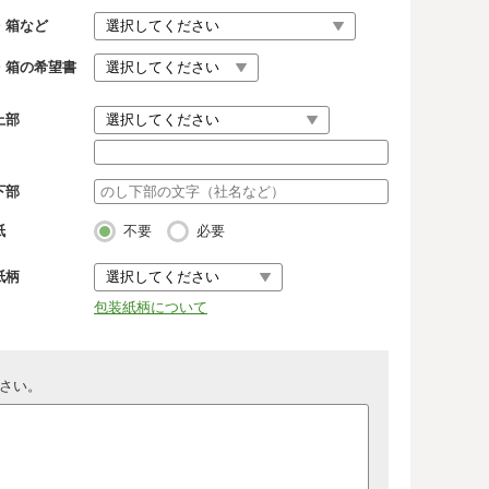
・箱など
・箱の希望書
上部
下部
紙
不要
必要
紙柄
包装紙柄について
さい。