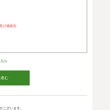
属及び連絡先
。
こちら
の同意なく、第三者に提供することはありません。
行う不正利用検知・防止のために、お客様が利用され
email アドレス、インターネット利用環境に関する
の情報は当該発行会社が所属する国に移転される場合
カード発行会社及び当該会社が所在する国を特定する
して、ご提供することはできません。
がございます。