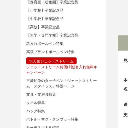
【保育園・幼稚園】卒業記念品
【小学校】卒業記念品
【中学校】卒業記念品
【高校】卒業記念品
【大学・専門学校】卒業記念品
名入れボールペン特集
高級ブランドボールペン特集
見
大人気ジェットストリーム
ジェットストリーム特価(1色)名入れ無料キ
ャンペーン
本
三菱鉛筆のタッチペン「ジェットストリー
ム スタイラス」特設ページ
名
文具・文房具特集
タオル特集
送
バッグ特集
支
ボトル・マグ・タンブラー特集
サーモスボトル特集