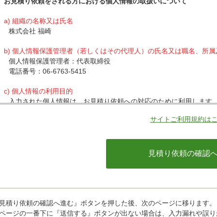
お見積り依頼をされる方における個人情報の取扱いについて
a) 組織の名称又は氏名
株式会社 福崎
b) 個人情報保護管理者（若しくはその代理人）の氏名又は職名、所
個人情報保護管理者：代表取締役
電話番号：06-6763-5415
c) 個人情報の利用目的
入力された個人情報は、お見積り依頼への対応のために利用します
サイトご利用規約は
d) 個人情報の第三者提供について
下記ならびに法令に基づく場合を除き、取得した個人情報をご本人
・クレジットカード会社への情報提供
当社がお客様から収集した以下の個人情報等は、カード発行会社が
ているカード発行会社へ提供させていただきます。(氏名、電話番号、
情報等)
お客様が利用されているカード発行会社が外国にある場合、これら
があります。当社では、お客様から収集した情報からは、ご利用の
ことができないため、以下の個人情報保護措置に関する情報を把握
見積り依頼の確認へ進む』ボタンを押した後、次のページに移ります。
・提供先が所在する外国の名称
ページの一番下に『送信する』ボタンが出ない場合は、入力漏れや誤り