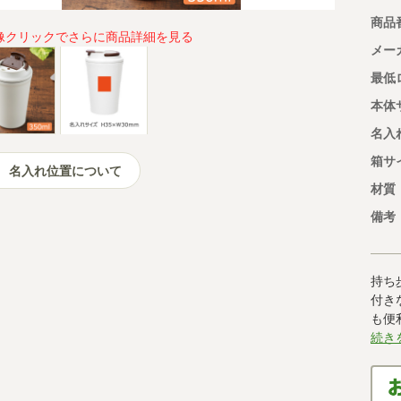
商品
像クリックでさらに商品詳細を見る
メー
最低
本体
名入
箱サ
名入れ位置について
材質
備考
持ち
付き
も便
続き