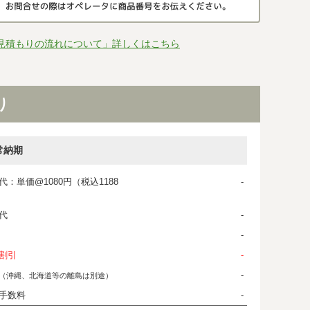
見積もりの流れについて」詳しくはこちら
り
常納期
代：単価@1080円（税込1188
-
代
-
-
割引
-
-
（沖縄、北海道等の離島は別途）
手数料
-