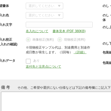
望書体
のし
入れ色
のし
体
入れ文字
のし
名入れについて
書体見本 (PDF 380KB)
入れ校正
画像校正(無料)
現物校正(有料)
のし
名入れの確認)
※現物校正サンプル代は、別途費用と別途作
成日数が発生します。（1回毎）
（詳細）
包装
入れデータ
あり
包装
送付先と注意点について
備 考
その他、ご希望や選択にない仕様などは下記の備考欄にご記入下