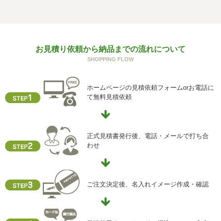
の一部をご提供いただけない場合は、お問い合わせ内容に
回答できない可能性があります。
g) 保有個人データの開示等および問い合わせ窓口について
お見積り依頼から納品までの流れについて
ご本人からの求めにより、当社が保有する保有個人データ
SHOPPING FLOW
に関する開示、利用目的の通知、内容の訂正・追加または
削除、利用停止、消去、第三者提供の停止および第三者提
供記録の開示(以下、開示等という)に応じます。
ホームページの見積依頼フォームorお電話に
開示等に応ずる窓口は、下記「当社の個人情報の取扱いに
て無料見積依頼
関する苦情、相談等の問合せ先」を参照してください。
h) 本人が容易に認識できない方法による個人情報の取得
クッキーやウェブビーコン等を用いるなどして、本人が容
正式見積書発行後、電話・メールで打ち合
易に認識できない方法による個人情報の取得を行っており
わせ
ません。
i) 個人情報保護方針
当社ホームページの個人情報保護方針をご覧下さい
ご注文決定後、名入れイメージ作成・確認
【お問合せ先】
個人情報保護管理責任者