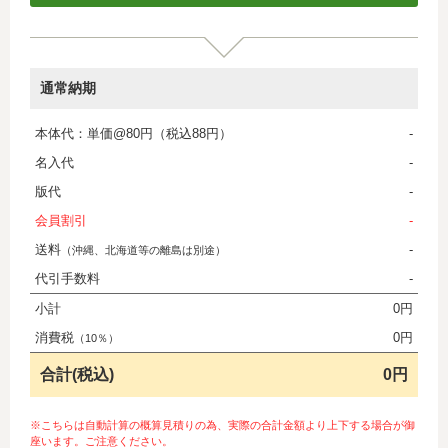
通常納期
本体代：単価@80円（税込88円）
-
名入代
-
版代
-
会員割引
-
送料
-
（沖縄、北海道等の離島は別途）
代引手数料
-
小計
0円
消費税
0円
（10％）
合計(税込)
0円
※こちらは自動計算の概算見積りの為、実際の合計金額より上下する場合が御
座います。ご注意ください。