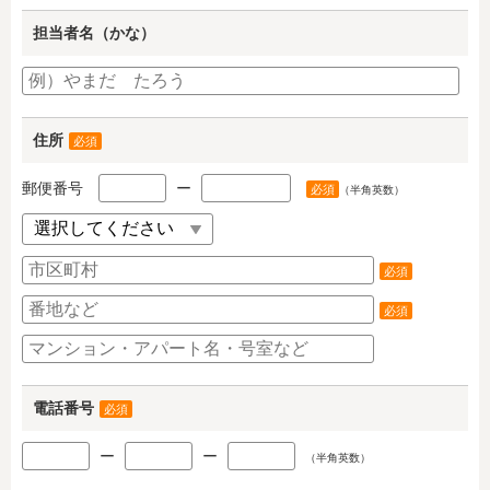
担当者名（かな）
住所
必須
郵便番号
ー
必須
（半角英数）
必須
必須
電話番号
必須
ー
ー
（半角英数）