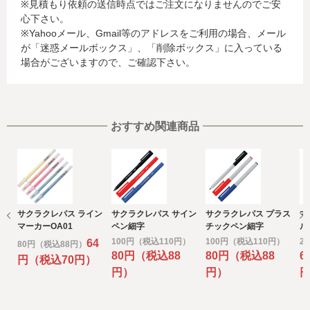
※見積もり依頼の送信時点ではご注文になりませんのでご安
お客様が利用されているカード発行会社が外国にある場
心下さい。
合、これらの情報は当該発行会社が所属する国に移転され
※Yahooメール、Gmail等のアドレスをご利用の場合、メール
る場合があります。当社では、お客様から収集した情報か
が「迷惑メールボックス」、「削除ボックス」に入っている
らは、ご利用のカード発行会社及び当該会社が所在する国
場合がございますので、ご確認下さい。
を特定することができないため、以下の個人情報保護措置
に関する情報を把握して、ご提供することはできません。
・提供先が所在する外国の名称
・当該国の個人情報保護に関する情報
・発行会社の個人情報保護の措置
おすすめ関連商品
なお、個人情報保護委員会のホームページ
(https://www.ppc.go.jp/)では、各国における個人情報保護
制度に関する情報について掲載されています。
お客様が未成年の場合、親権者または後見人の承諾を得た
上で、本サービスを利用するものとします。
サクラクレパス ライン
サクラクレパス サイン
サクラクレパス プラス
マ
e) 個人情報の取扱いの委託について
マーカーOA01
ペン細字
チックペン細字
ル
取得した個人情報の取扱いの全部又は、一部を委託するこ
100円（税込110円）
100円（税込110円）
2
64
80円（税込88円）
とがあります。
80円（税込88
80円（税込88
6
円（税込70円）
その場合には、当社において最善の考慮を行います。
円）
円）
f) 個人情報を与えなかった場合に生じる結果
個人情報を与えることは任意です。個人情報に関する情報