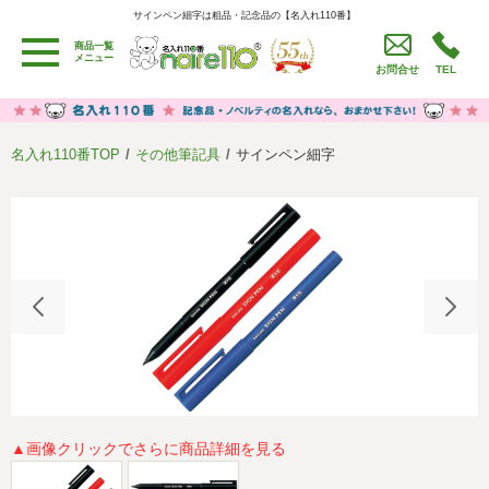
サインペン細字は粗品・記念品の【名入れ110番】
サインペン細字は粗品・記念品の【名入れ110番】
商品一覧
用途別カテゴリ
メニュー
お問合せ
TEL
卒園・卒業記念品
労働組合・設立記念・周年記念
季節商品（春・夏）
季節商品（秋・冬）
名入れ110番TOP
その他筆記具
サインペン細字
うちわ・扇子・ファン
イベント・パーティーグッズ
カレンダー
食品・お菓子
値段別
セール品グッズ
ご利用ガイド
名入れについて
社会貢献活動
特定商取引法に基づく表記
著作権と推奨環境について
プライバシーポリシー
よくある質問
採用情報
▲画像クリックでさらに商品詳細を見る