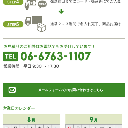
発送前日までにカード・振込みにてご入金
住所 ：大阪市中央区瓦屋町2-13-5
TEL ： 06-6763-5415
FAX ： 06-6763-0829
通常２～３週間で名入れ完了、商品お届け
メールフォームでのお問い合わせはこちら
営業日カレンダー