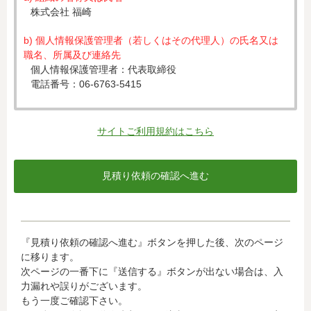
株式会社 福崎
b) 個人情報保護管理者（若しくはその代理人）の氏名又は
職名、所属及び連絡先
個人情報保護管理者：代表取締役
電話番号：06-6763-5415
c) 個人情報の利用目的
入力された個人情報は、お見積り依頼への対応のために利
サイトご利用規約はこちら
用します。
d) 個人情報の第三者提供について
下記ならびに法令に基づく場合を除き、取得した個人情報
をご本人の同意なく、第三者に提供することはありませ
ん。
・クレジットカード会社への情報提供
『見積り依頼の確認へ進む』ボタンを押した後、次のページ
当社がお客様から収集した以下の個人情報等は、カード発
に移ります。
行会社が行う不正利用検知・防止のために、お客様が利用
次ページの一番下に『送信する』ボタンが出ない場合は、入
されているカード発行会社へ提供させていただきます。(氏
力漏れや誤りがございます。
名、電話番号、email アドレス、インターネット利用環境
もう一度ご確認下さい。
に関する情報等)