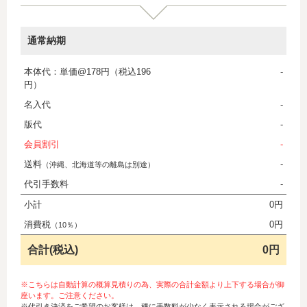
通常納期
本体代：単価@178円（税込196
-
円）
名入代
-
版代
-
会員割引
-
送料
-
（沖縄、北海道等の離島は別途）
代引手数料
-
小計
0円
消費税
0円
（10％）
合計(税込)
0円
※こちらは自動計算の概算見積りの為、実際の合計金額より上下する場合が御
座います。ご注意ください。
※代引き決済をご希望のお客様は、稀に手数料が少なく表示される場合がござ