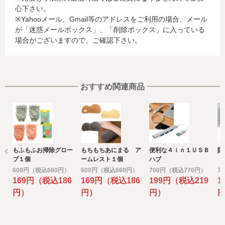
心下さい。
合、これらの情報は当該発行会社が所属する国に移転され
※Yahooメール、Gmail等のアドレスをご利用の場合、メール
る場合があります。当社では、お客様から収集した情報か
が「迷惑メールボックス」、「削除ボックス」に入っている
らは、ご利用のカード発行会社及び当該会社が所在する国
場合がございますので、ご確認下さい。
を特定することができないため、以下の個人情報保護措置
に関する情報を把握して、ご提供することはできません。
・提供先が所在する外国の名称
・当該国の個人情報保護に関する情報
・発行会社の個人情報保護の措置
おすすめ関連商品
なお、個人情報保護委員会のホームページ
(https://www.ppc.go.jp/)では、各国における個人情報保護
制度に関する情報について掲載されています。
お客様が未成年の場合、親権者または後見人の承諾を得た
上で、本サービスを利用するものとします。
もふもふお掃除グロー
もちもちあにまる ア
便利な４ｉｎ１ＵＳＢ
防
e) 個人情報の取扱いの委託について
ブ１個
ームレスト１個
ハブ
取得した個人情報の取扱いの全部又は、一部を委託するこ
600円（税込660円）
600円（税込660円）
700円（税込770円）
7
とがあります。
169円（税込186
169円（税込186
199円（税込219
1
その場合には、当社において最善の考慮を行います。
円）
円）
円）
f) 個人情報を与えなかった場合に生じる結果
個人情報を与えることは任意です。個人情報に関する情報