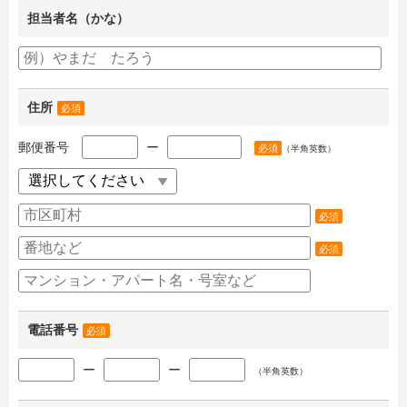
担当者名（かな）
住所
必須
郵便番号
ー
必須
（半角英数）
必須
必須
電話番号
必須
ー
ー
（半角英数）