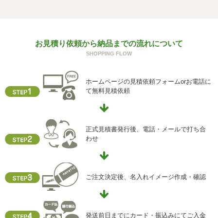
の一部をご提供いただけない場合は、お問い合わせ内容に
回答できない可能性があります。
g) 保有個人データの開示等および問い合わせ窓口について
お見積り依頼から納品までの流れについて
ご本人からの求めにより、当社が保有する保有個人データ
SHOPPING FLOW
に関する開示、利用目的の通知、内容の訂正・追加または
削除、利用停止、消去、第三者提供の停止および第三者提
供記録の開示(以下、開示等という)に応じます。
ホームページの見積依頼フォームorお電話に
開示等に応ずる窓口は、下記「当社の個人情報の取扱いに
て無料見積依頼
関する苦情、相談等の問合せ先」を参照してください。
h) 本人が容易に認識できない方法による個人情報の取得
クッキーやウェブビーコン等を用いるなどして、本人が容
正式見積書発行後、電話・メールで打ち合
易に認識できない方法による個人情報の取得を行っており
わせ
ません。
i) 個人情報保護方針
当社ホームページの個人情報保護方針をご覧下さい
ご注文決定後、名入れイメージ作成・確認
【お問合せ先】
個人情報保護管理責任者
発送前日までにカード・振込みにてご入金
住所 ：大阪市中央区瓦屋町2-13-5