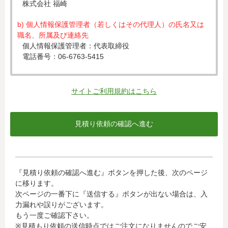
株式会社 福崎
b) 個人情報保護管理者（若しくはその代理人）の氏名又は
職名、所属及び連絡先
個人情報保護管理者：代表取締役
電話番号：06-6763-5415
c) 個人情報の利用目的
入力された個人情報は、お見積り依頼への対応のために利
サイトご利用規約はこちら
用します。
d) 個人情報の第三者提供について
下記ならびに法令に基づく場合を除き、取得した個人情報
をご本人の同意なく、第三者に提供することはありませ
ん。
・クレジットカード会社への情報提供
『見積り依頼の確認へ進む』ボタンを押した後、次のページ
当社がお客様から収集した以下の個人情報等は、カード発
に移ります。
行会社が行う不正利用検知・防止のために、お客様が利用
次ページの一番下に『送信する』ボタンが出ない場合は、入
されているカード発行会社へ提供させていただきます。(氏
力漏れや誤りがございます。
名、電話番号、email アドレス、インターネット利用環境
もう一度ご確認下さい。
に関する情報等)
※見積もり依頼の送信時点ではご注文になりませんのでご安
お客様が利用されているカード発行会社が外国にある場