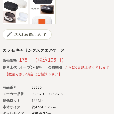
会社概要
サイトマップ
名入れ位置について
カラモ キャリングスクエアケース
178円（税込196円）
販売価格
オープン価格
参考上代
会員割引
さらに0％以上値引きします
【数量が多い場合はご相談下さい】
商品番号
35650
メーカー品番
0593701・0593702
最低ロット
144個～
本体サイズ
約4.5×8.3×3cm
名入れサイズ
H25×W30ｍｍ