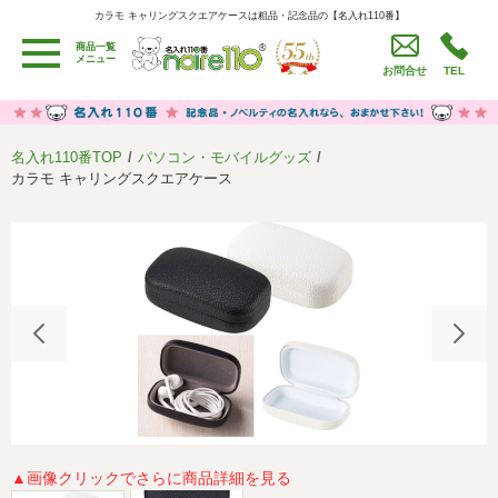
カラモ キャリングスクエアケースは粗品・記念品の【名入れ110番】
カラモ キャリングスクエアケースは粗品・記念品の【名入れ110番】
商品一覧
用途別カテゴリ
メニュー
お問合せ
TEL
卒園・卒業記念品
労働組合・設立記念・周年記念
季節商品（春・夏）
季節商品（秋・冬）
名入れ110番TOP
パソコン・モバイルグッズ
うちわ・扇子・ファン
イベント・パーティーグッズ
カラモ キャリングスクエアケース
カレンダー
食品・お菓子
値段別
セール品グッズ
ご利用ガイド
名入れについて
社会貢献活動
特定商取引法に基づく表記
著作権と推奨環境について
プライバシーポリシー
よくある質問
採用情報
▲画像クリックでさらに商品詳細を見る