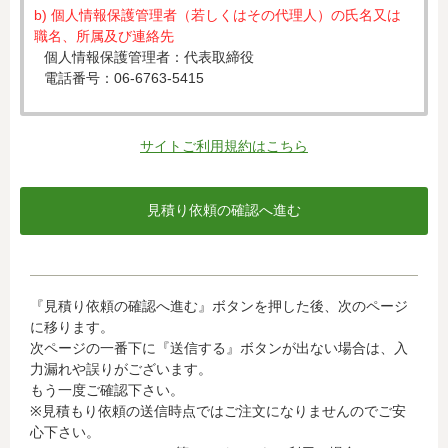
b) 個人情報保護管理者（若しくはその代理人）の氏名又は
職名、所属及び連絡先
個人情報保護管理者：代表取締役
電話番号：06-6763-5415
c) 個人情報の利用目的
入力された個人情報は、お見積り依頼への対応のために利
サイトご利用規約はこちら
用します。
d) 個人情報の第三者提供について
下記ならびに法令に基づく場合を除き、取得した個人情報
をご本人の同意なく、第三者に提供することはありませ
ん。
・クレジットカード会社への情報提供
『見積り依頼の確認へ進む』ボタンを押した後、次のページ
当社がお客様から収集した以下の個人情報等は、カード発
に移ります。
行会社が行う不正利用検知・防止のために、お客様が利用
次ページの一番下に『送信する』ボタンが出ない場合は、入
されているカード発行会社へ提供させていただきます。(氏
力漏れや誤りがございます。
名、電話番号、email アドレス、インターネット利用環境
もう一度ご確認下さい。
に関する情報等)
※見積もり依頼の送信時点ではご注文になりませんのでご安
お客様が利用されているカード発行会社が外国にある場
心下さい。
合、これらの情報は当該発行会社が所属する国に移転され