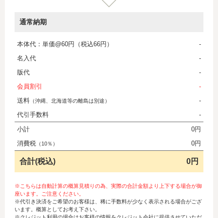
通常納期
本体代：単価@60円（税込66円）
-
名入代
-
版代
-
会員割引
-
送料
-
（沖縄、北海道等の離島は別途）
代引手数料
-
小計
0円
消費税
0円
（10％）
合計(税込)
0円
※こちらは自動計算の概算見積りの為、実際の合計金額より上下する場合が御
座います。ご注意ください。
※代引き決済をご希望のお客様は、稀に手数料が少なく表示される場合がござ
います。概算としてお考え下さい。
※クレジット利用の場合はお客様の情報をクレジット会社に提供させていただ