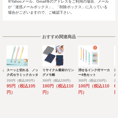
※Yahooメール、Gmail等のアドレスをご利用の場合、メール
る場合があります。当社では、お客様から収集した情報か
が「迷惑メールボックス」、「削除ボックス」に入っている
らは、ご利用のカード発行会社及び当該会社が所在する国
場合がございますので、ご確認下さい。
を特定することができないため、以下の個人情報保護措置
に関する情報を把握して、ご提供することはできません。
・提供先が所在する外国の名称
・当該国の個人情報保護に関する情報
・発行会社の個人情報保護の措置
おすすめ関連商品
なお、個人情報保護委員会のホームページ
(https://www.ppc.go.jp/)では、各国における個人情報保護
制度に関する情報について掲載されています。
お客様が未成年の場合、親権者または後見人の承諾を得た
上で、本サービスを利用するものとします。
スーッと切れる ノッ
リサイクル素材のリン
消せるインク付マーカ
マ
e) 個人情報の取扱いの委託について
ク式セラミックカッタ
グメモ帳
ー4色セット
ル
取得した個人情報の取扱いの全部又は、一部を委託するこ
ー１本
350円（税込385円）
300円（税込330円）
300円（税込330円）
2
とがあります。
95円（税込105
100円（税込110
100円（税込110
6
その場合には、当社において最善の考慮を行います。
円）
円）
円）
f) 個人情報を与えなかった場合に生じる結果
個人情報を与えることは任意です。個人情報に関する情報
の一部をご提供いただけない場合は、お問い合わせ内容に
回答できない可能性があります。