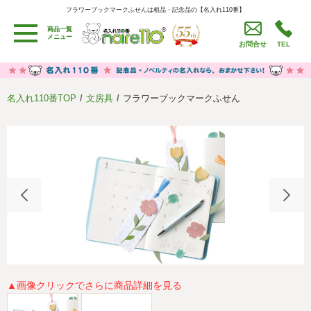
フラワーブックマークふせんは粗品・記念品の【名入れ110番】
フラワーブックマークふせんは粗品・記念品の【名入れ110番】
商品一覧
用途別カテゴリ
メニュー
お問合せ
TEL
卒園・卒業記念品
労働組合・設立記念・周年記念
季節商品（春・夏）
季節商品（秋・冬）
名入れ110番TOP
文房具
フラワーブックマークふせん
うちわ・扇子・ファン
イベント・パーティーグッズ
カレンダー
食品・お菓子
値段別
セール品グッズ
ご利用ガイド
名入れについて
社会貢献活動
特定商取引法に基づく表記
著作権と推奨環境について
プライバシーポリシー
よくある質問
採用情報
▲画像クリックでさらに商品詳細を見る