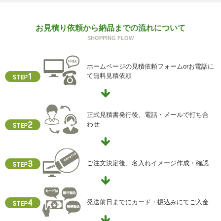
g) 保有個人データの開示等および問い合わせ窓口について
お見積り依頼から納品までの流れについて
ご本人からの求めにより、当社が保有する保有個人データ
SHOPPING FLOW
に関する開示、利用目的の通知、内容の訂正・追加または
削除、利用停止、消去、第三者提供の停止および第三者提
供記録の開示(以下、開示等という)に応じます。
ホームページの見積依頼フォームorお電話に
開示等に応ずる窓口は、下記「当社の個人情報の取扱いに
て無料見積依頼
関する苦情、相談等の問合せ先」を参照してください。
h) 本人が容易に認識できない方法による個人情報の取得
クッキーやウェブビーコン等を用いるなどして、本人が容
正式見積書発行後、電話・メールで打ち合
易に認識できない方法による個人情報の取得を行っており
わせ
ません。
i) 個人情報保護方針
当社ホームページの個人情報保護方針をご覧下さい
ご注文決定後、名入れイメージ作成・確認
【お問合せ先】
個人情報保護管理責任者
発送前日までにカード・振込みにてご入金
住所 ：大阪市中央区瓦屋町2-13-5
TEL ： 06-6763-5415