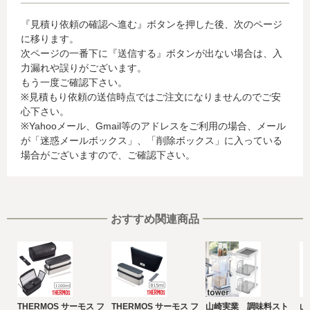
・クレジットカード会社への情報提供
『見積り依頼の確認へ進む』ボタンを押した後、次のページ
当社がお客様から収集した以下の個人情報等は、カード発
に移ります。
行会社が行う不正利用検知・防止のために、お客様が利用
次ページの一番下に『送信する』ボタンが出ない場合は、入
されているカード発行会社へ提供させていただきます。(氏
力漏れや誤りがございます。
名、電話番号、email アドレス、インターネット利用環境
もう一度ご確認下さい。
に関する情報等)
※見積もり依頼の送信時点ではご注文になりませんのでご安
お客様が利用されているカード発行会社が外国にある場
心下さい。
合、これらの情報は当該発行会社が所属する国に移転され
※Yahooメール、Gmail等のアドレスをご利用の場合、メール
る場合があります。当社では、お客様から収集した情報か
が「迷惑メールボックス」、「削除ボックス」に入っている
らは、ご利用のカード発行会社及び当該会社が所在する国
場合がございますので、ご確認下さい。
を特定することができないため、以下の個人情報保護措置
に関する情報を把握して、ご提供することはできません。
・提供先が所在する外国の名称
・当該国の個人情報保護に関する情報
・発行会社の個人情報保護の措置
おすすめ関連商品
なお、個人情報保護委員会のホームページ
(https://www.ppc.go.jp/)では、各国における個人情報保護
制度に関する情報について掲載されています。
お客様が未成年の場合、親権者または後見人の承諾を得た
上で、本サービスを利用するものとします。
THERMOS サーモス フ
THERMOS サーモス フ
山崎実業 調味料スト
山