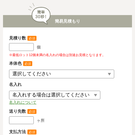
簡易見積もり
見積り数
必須
個
※最低ロット12個未満の名入れの場合は別途お見積となります。
本体色
必須
名入れ
名入れについて
送り先数
必須
ヶ所
支払方法
必須