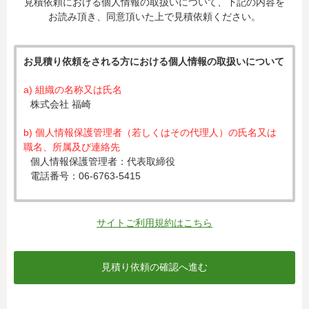
見積依頼における個人情報の取扱いについて、下記の内容を
お読み頂き、同意頂いた上で見積依頼ください。
お見積り依頼をされる方における個人情報の取扱いについて
a) 組織の名称又は氏名
株式会社 福崎
b) 個人情報保護管理者（若しくはその代理人）の氏名又は
職名、所属及び連絡先
個人情報保護管理者：代表取締役
電話番号：06-6763-5415
c) 個人情報の利用目的
入力された個人情報は、お見積り依頼への対応のために利
サイトご利用規約はこちら
用します。
d) 個人情報の第三者提供について
下記ならびに法令に基づく場合を除き、取得した個人情報
をご本人の同意なく、第三者に提供することはありませ
ん。