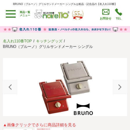
BRUNO（ブルーノ）グリルサンドメーカー シングルは粗品・記念品の【名入れ110番】
BRUNO（ブルーノ）グリルサンドメーカー シングルは粗品・記念品の【名入れ110番】
商品一覧
用途別カテゴリ
メニュー
お問合せ
TEL
卒園・卒業記念品
労働組合・設立記念・周年記念
季節商品（春・夏）
季節商品（秋・冬）
名入れ110番TOP
キッチングッズ
うちわ・扇子・ファン
イベント・パーティーグッズ
BRUNO（ブルーノ）グリルサンドメーカー シングル
カレンダー
食品・お菓子
値段別
セール品グッズ
ご利用ガイド
名入れについて
社会貢献活動
特定商取引法に基づく表記
著作権と推奨環境について
プライバシーポリシー
よくある質問
採用情報
▲画像クリックでさらに商品詳細を見る