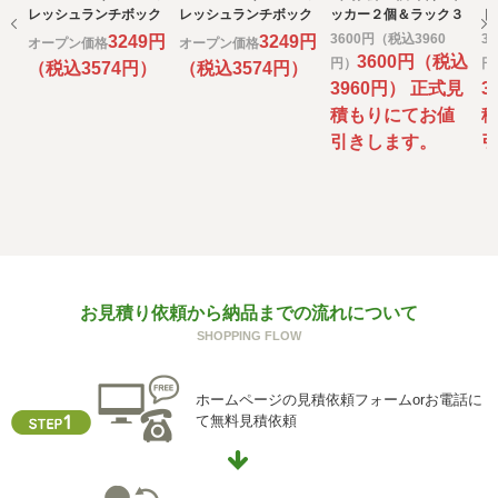
e) 個人情報の取扱いの委託について
レッシュランチボック
レッシュランチボック
ッカー２個＆ラック３
ド
取得した個人情報の取扱いの全部又は、一部を委託するこ
ス DSD-1105W
ス DSA-805W 815
段セット スリム タワー
ッ
3600円（税込3960
3
3249円
3249円
オープン価格
オープン価格
とがあります。
1100ｍｌ
ｍｌ
3600円（税込
円）
円
（税込3574円）
（税込3574円）
その場合には、当社において最善の考慮を行います。
3960円） 正式見
3
積もりにてお値
f) 個人情報を与えなかった場合に生じる結果
引きします。
個人情報を与えることは任意です。個人情報に関する情報
の一部をご提供いただけない場合は、お問い合わせ内容に
回答できない可能性があります。
g) 保有個人データの開示等および問い合わせ窓口について
ご本人からの求めにより、当社が保有する保有個人データ
に関する開示、利用目的の通知、内容の訂正・追加または
削除、利用停止、消去、第三者提供の停止および第三者提
お見積り依頼から納品までの流れについて
供記録の開示(以下、開示等という)に応じます。
SHOPPING FLOW
開示等に応ずる窓口は、下記「当社の個人情報の取扱いに
関する苦情、相談等の問合せ先」を参照してください。
ホームページの見積依頼フォームorお電話に
て無料見積依頼
h) 本人が容易に認識できない方法による個人情報の取得
クッキーやウェブビーコン等を用いるなどして、本人が容
易に認識できない方法による個人情報の取得を行っており
ません。