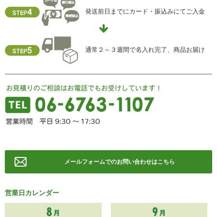
個人情報保護管理責任者
発送前日までにカード・振込みにてご入金
住所 ：大阪市中央区瓦屋町2-13-5
TEL ： 06-6763-5415
FAX ： 06-6763-0829
通常２～３週間で名入れ完了、商品お届け
メールフォームでのお問い合わせはこちら
営業日カレンダー