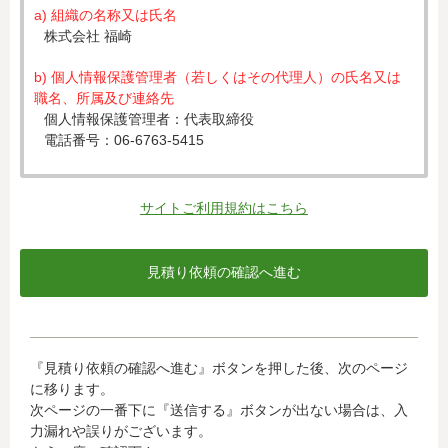
a) 組織の名称又は氏名
株式会社 福崎
b) 個人情報保護管理者（若しくはその代理人）の氏名又は
職名、所属及び連絡先
個人情報保護管理者：代表取締役
電話番号：06-6763-5415
c) 個人情報の利用目的
入力された個人情報は、お見積り依頼への対応のために利
サイトご利用規約はこちら
用します。
d) 個人情報の第三者提供について
下記ならびに法令に基づく場合を除き、取得した個人情報
をご本人の同意なく、第三者に提供することはありませ
ん。
・クレジットカード会社への情報提供
『見積り依頼の確認へ進む』ボタンを押した後、次のページ
当社がお客様から収集した以下の個人情報等は、カード発
に移ります。
行会社が行う不正利用検知・防止のために、お客様が利用
次ページの一番下に『送信する』ボタンが出ない場合は、入
されているカード発行会社へ提供させていただきます。(氏
力漏れや誤りがございます。
名、電話番号、email アドレス、インターネット利用環境