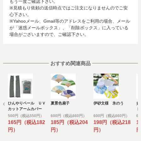
もう一度ご確認下さい。
に関する情報等)
※見積もり依頼の送信時点ではご注文になりませんのでご安
お客様が利用されているカード発行会社が外国にある場
心下さい。
合、これらの情報は当該発行会社が所属する国に移転され
※Yahooメール、Gmail等のアドレスをご利用の場合、メール
る場合があります。当社では、お客様から収集した情報か
が「迷惑メールボックス」、「削除ボックス」に入っている
らは、ご利用のカード発行会社及び当該会社が所在する国
場合がございますので、ご確認下さい。
を特定することができないため、以下の個人情報保護措置
に関する情報を把握して、ご提供することはできません。
・提供先が所在する外国の名称
・当該国の個人情報保護に関する情報
・発行会社の個人情報保護の措置
おすすめ関連商品
なお、個人情報保護委員会のホームページ
(https://www.ppc.go.jp/)では、各国における個人情報保護
制度に関する情報について掲載されています。
お客様が未成年の場合、親権者または後見人の承諾を得た
上で、本サービスを利用するものとします。
ひんやりベール ＵＶ
夏景色扇子
伊砂文様 氷のう
ヒ
e) 個人情報の取扱いの委託について
カットアームカバー
ト
取得した個人情報の取扱いの全部又は、一部を委託するこ
500円（税込550円）
600円（税込660円）
600円（税込660円）
6
とがあります。
165円（税込182
185円（税込204
198円（税込218
1
その場合には、当社において最善の考慮を行います。
円）
円）
円）
f) 個人情報を与えなかった場合に生じる結果