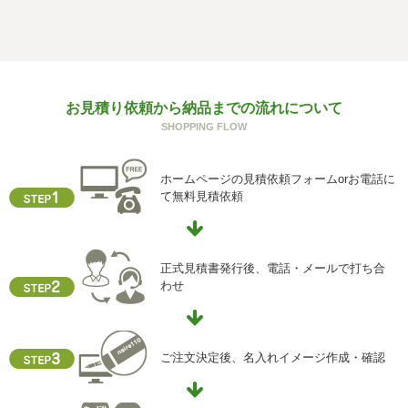
個人情報を与えることは任意です。個人情報に関する情報
の一部をご提供いただけない場合は、お問い合わせ内容に
回答できない可能性があります。
g) 保有個人データの開示等および問い合わせ窓口について
お見積り依頼から納品までの流れについて
ご本人からの求めにより、当社が保有する保有個人データ
SHOPPING FLOW
に関する開示、利用目的の通知、内容の訂正・追加または
削除、利用停止、消去、第三者提供の停止および第三者提
供記録の開示(以下、開示等という)に応じます。
ホームページの見積依頼フォームorお電話に
開示等に応ずる窓口は、下記「当社の個人情報の取扱いに
て無料見積依頼
関する苦情、相談等の問合せ先」を参照してください。
h) 本人が容易に認識できない方法による個人情報の取得
クッキーやウェブビーコン等を用いるなどして、本人が容
正式見積書発行後、電話・メールで打ち合
易に認識できない方法による個人情報の取得を行っており
わせ
ません。
i) 個人情報保護方針
当社ホームページの個人情報保護方針をご覧下さい
ご注文決定後、名入れイメージ作成・確認
【お問合せ先】