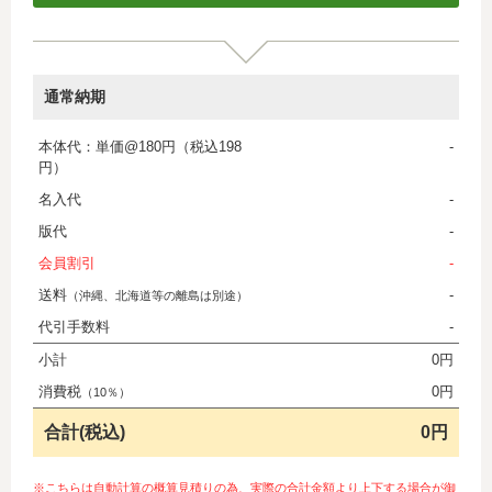
通常納期
本体代：単価@180円（税込198
-
円）
名入代
-
版代
-
会員割引
-
送料
-
（沖縄、北海道等の離島は別途）
代引手数料
-
小計
0円
消費税
0円
（10％）
合計(税込)
0円
※こちらは自動計算の概算見積りの為、実際の合計金額より上下する場合が御