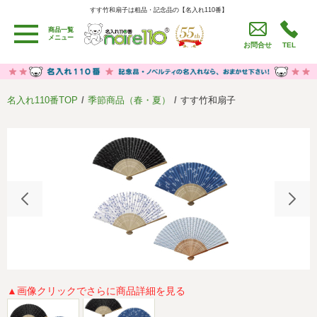
すす竹和扇子は粗品・記念品の【名入れ110番】
すす竹和扇子は粗品・記念品の【名入れ110番】
商品一覧
用途別カテゴリ
メニュー
お問合せ
TEL
卒園・卒業記念品
労働組合・設立記念・周年記念
季節商品（春・夏）
季節商品（秋・冬）
名入れ110番TOP
季節商品（春・夏）
すす竹和扇子
うちわ・扇子・ファン
イベント・パーティーグッズ
カレンダー
食品・お菓子
値段別
セール品グッズ
ご利用ガイド
名入れについて
社会貢献活動
特定商取引法に基づく表記
著作権と推奨環境について
プライバシーポリシー
よくある質問
採用情報
▲画像クリックでさらに商品詳細を見る